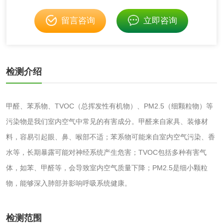
留言咨询
立即咨询
消毒产品
检测介绍
成分分析配方研发
驱蚊检测
防霉检测
霉菌污染分析
甲醛、苯系物、TVOC（总挥发性有机物）、PM2.5（细颗粒物）等
污染物是我们室内空气中常见的有害成分。甲醛来自家具、装修材
消毒产品备案
防螨除螨检测
料，容易引起眼、鼻、喉部不适；苯系物可能来自室内空气污染、香
水等，长期暴露可能对神经系统产生危害；TVOC包括多种有害气
微生物检测
体，如苯、甲醛等，会导致室内空气质量下降；PM2.5是细小颗粒
物，能够深入肺部并影响呼吸系统健康。
化妆品
化妆品毒理试验
化妆品毒理测试
检测范围