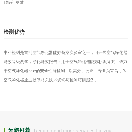
1部分:发射
水处理剂
检测优势
水处理药剂检测
聚丙烯酰胺检测
中科检测是首批空气净化器能效备案实验室之一，可开展空气净化器
工业乳状氢氧化钙
铝酸钙检测
能效等级测试，净化能效报告可用于空气净化器能效标识备案，致力
于空气净化器tvoc的安全性能检测，以高效、公正、专业为宗旨，为
检测
三氯异氰尿酸检测
磷酸二氢铵检测
空气净化器企业提供相关技术资询与检测培训服务。
碳酸钙检测
活性炭
活性炭检测
煤质颗粒活性炭检
为您推荐
Recommend more services for you