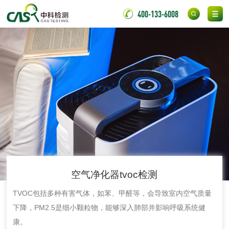
氟硅密封胶检测
400-133-6008
金属
金属材料质量检测
金属硬度测试
金属材料检测
喷嘴检测
保险柜检测
气弹簧检测
伸缩警棍检测
非金属材料
空气净化器tvoc检测
脱硫石膏检测
镀膜抗菌玻璃检测
TVOC包括多种有害气体，如苯、甲醛等，会导致室内空气质量
下降，PM2.5是细小颗粒物，能够深入肺部并影响呼吸系统健
光触媒检测
康。