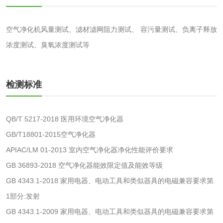
化妆品眼刺激试验
化妆品皮肤刺激试
空气净化机风量测试、滤材滤网阻力测试、 容污量测试、负离子释放
验
浓度测试、臭氧浓度测试等
化妆品急性经口毒
化妆品皮肤变态反
性试验
应试验
皮肤光变态反应试
检测标准
验
日化产品
QB/T 5217-2018 医用环境空气净化器
洗衣液检测
洗涤剂检测
GB/T18801-2015空气净化器
APIAC/LM 01-2013 室内空气净化器净化性能评价要求
花露水检测
蚊香液检测
GB 36893-2018 空气净化器能效限定值及能效等级
GB 4343.1-2018 家用电器、电动工具和类似器具的电磁兼容要求第
清洗剂检测
日化产品毒理检测
1部分:发射
GB 4343.1-2009 家用电器、电动工具和类似器具的电磁兼容要求第
洗手液检测