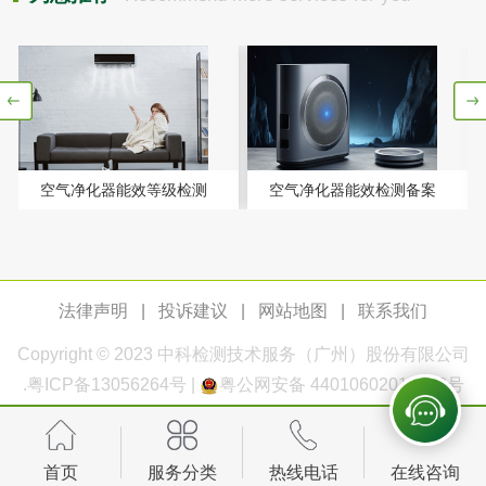
测
脱硫脱硝活性炭检
煤质活性炭检测
测
电厂水处理活性炭
木质活性炭检测
检测
木质净水用活性炭
空气净化器能效等级检测
空气净化器能效检测备案
检测
农药肥料
肥料检测
微生物肥料检测
法律声明
|
投诉建议
|
网站地图
|
联系我们
化肥检测
微生物菌剂检测
Copyright © 2023
中科检测
技术服务（广州）股份有限公司
.
粤ICP备13056264号
|
粤公网安备 44010602011168号
有机肥检测
钾肥检测
磷酸肥料检测
首页
服务分类
热线电话
在线咨询