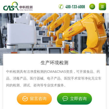
光触媒检测
400-133-6008
消毒产品
成分分析配方研发
驱蚊检测
防霉检测
霉菌污染分析
生产环境检测
消毒产品备案
防螨除螨检测
中科检测具有洁净度检测的CMA&CNAS资质，可开展食品、药
品、消毒产品、医疗器械、电子产品、医院手术室等净化无尘车
微生物检测
间的检测、调试、咨询等专业技术服务。
化妆品
留言咨询
立即咨询