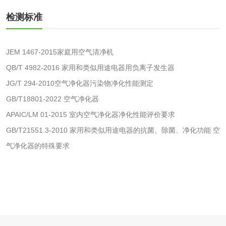
检测标准
水处理剂
水处理药剂检测
聚丙烯酰胺检测
JEM 1467-2015家庭用空气清净机
QB/T 4982-2016 家用和类似用途电器用负离子发生器
工业乳状氢氧化钙
铝酸钙检测
JG/T 294-2010空气净化器污染物净化性能测定
检测
GB/T18801-2022 空气净化器
三氯异氰尿酸检测
磷酸二氢铵检测
APAIC/LM 01-2015 室内空气净化器净化性能评价要求
GB/T21551.3-2010 家用和类似用途电器的抗菌、除菌、净化功能 空
碳酸钙检测
气净化器的特殊要求
活性炭
活性炭检测
煤质颗粒活性炭检
测
脱硫脱硝活性炭检
煤质活性炭检测