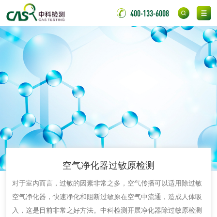
400-133-6008
金属材料质量检测
金属硬度测试
金属材料检测
喷嘴检测
保险柜检测
气弹簧检测
伸缩警棍检测
非金属材料
脱硫石膏检测
镀膜抗菌玻璃检测
空气净化器过敏原检测
光触媒检测
对于室内而言，过敏的因素非常之多，空气传播可以适用除过敏
空气净化器，快速净化和阻断过敏原在空气中流通，造成人体吸
入，这是目前非常之好方法。中科检测开展净化器除过敏原检测