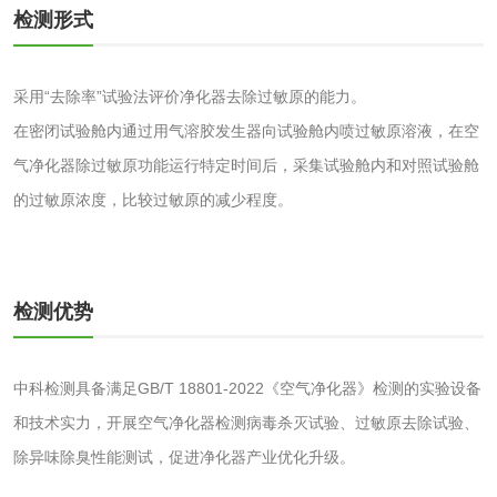
检测形式
验
化妆品急性经口毒
化妆品皮肤变态反
性试验
应试验
采用“去除率”试验法评价净化器去除过敏原的能力。
皮肤光变态反应试
在密闭试验舱内通过用气溶胶发生器向试验舱内喷过敏原溶液，在空
验
气净化器除过敏原功能运行特定时间后，采集试验舱内和对照试验舱
日化产品
的过敏原浓度，比较过敏原的减少程度。
洗衣液检测
洗涤剂检测
花露水检测
蚊香液检测
检测优势
清洗剂检测
日化产品毒理检测
中科检测具备满足GB/T 18801-2022《空气净化器》检测的实验设备
和技术实力，开展空气净化器检测病毒杀灭试验、过敏原去除试验、
洗手液检测
除异味除臭性能测试，促进净化器产业优化升级。