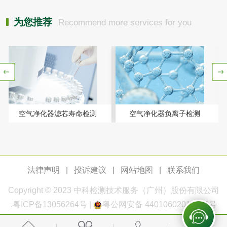
测
为您推荐
Recommend more services for you
电厂水处理活性炭
木质活性炭检测
检测
木质净水用活性炭
检测
农药肥料
肥料检测
微生物肥料检测
空气净化器滤芯寿命检测
空气净化器负离子检测
化肥检测
微生物菌剂检测
有机肥检测
钾肥检测
法律声明
|
投诉建议
|
网站地图
|
联系我们
Copyright © 2023
中科检测
技术服务（广州）股份有限公司
磷酸肥料检测
.
粤ICP备13056264号
|
粤公网安备 44010602011168号