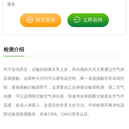
服务。
消毒产品
留言咨询
立即咨询
成分分析配方研发
驱蚊检测
防霉检测
霉菌污染分析
检测介绍
消毒产品备案
防螨除螨检测
对于室内而言，过敏的因素非常之多，而传播的方式主要通过空气和
微生物检测
直接接触，这两种方式均可以避免及控制，第一直接接触非常容易控
制，避免接触过敏原即可，这需要自己自身做过敏原检测，第二空气
化妆品
传播，可以适用除过敏空气净化器，快速净化和阻断过敏原在空气中
流通，造成人体吸入，这是目前非常之好方法。中科检测开展净化器
化妆品毒理试验
化妆品毒理测试
除过敏原检测服务，具备CMA、CNAS资质认证。
化妆品眼刺激试验
化妆品皮肤刺激试