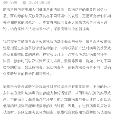
999
2024-06-30
消毒产品备案
防螨除螨检测
随着科技的进步和人们健康意识的提高，疾病防控的重要性日益凸
显。而病毒的杀灭效果及其在不同环境中的表现，更是研究者们长期
微生物检测
关注和探索的课题之一。本文将围绕病毒杀灭效果试验展开深入讨
论，结合实验方法与结果分析，探索病毒防控的新视角。
化妆品
我们需要了解病毒杀灭效果试验的基本概念与分类。病毒杀灭效果试
化妆品毒理试验
化妆品毒理测试
验是指通过实验手段评估某种治疗、消毒或防护方法对病毒的杀灭效
果及其影响因素的过程。在实验设计上，通常会考虑到病毒的种类、
浓度、接触时间以及试验环境的温度、湿度等因素。例如，针对不同
化妆品眼刺激试验
化妆品皮肤刺激试
类型的病毒，如流感病毒、冠状病毒等，试验方法会有所不同，以确
验
保实验结果的科学性和可靠性。
化妆品急性经口毒
化妆品皮肤变态反
性试验
应试验
病毒杀灭效果试验的环境条件对实验结果具有重要影响。不同的环境
皮肤光变态反应试
条件会直接影响病毒的生存能力和传播途径，从而影响试验的实际效
果。举例而言，高温高湿的环境可能会加快病毒的失活速度，而低温
验
低湿的环境则可能延缓病毒的失活过程。因此，在进行病毒杀灭效果
日化产品
试验时，必须全面考量环境因素，以模拟真实应用场景并提高试验结