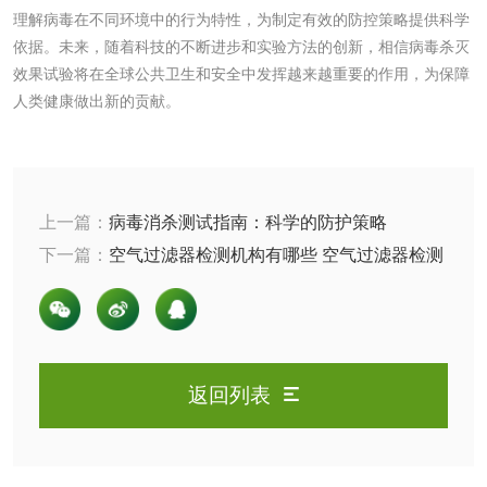
理解病毒在不同环境中的行为特性，为制定有效的防控策略提供科学
肥料检测
微生物肥料检测
依据。未来，随着科技的不断进步和实验方法的创新，相信病毒杀灭
效果试验将在全球公共卫生和安全中发挥越来越重要的作用，为保障
化肥检测
微生物菌剂检测
人类健康做出新的贡献。
有机肥检测
钾肥检测
磷酸肥料检测
上一篇：
病毒消杀测试指南：科学的防护策略
下一篇：
空气过滤器检测机构有哪些 空气过滤器检测
化工试剂
方法是什么
乳酸钠检测
消泡剂检测
返回列表
化工助剂检测
涂料助剂检测
化工原料检测
化学品检测