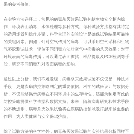
果的参考价值。
洗衣液检测
洗涤剂检测
在实验方法选择上，常见的病毒杀灭效果试验包括生物安全柜内操
花露水检测
蚊香液检测
作、环境表面消毒、水体处理等多种方式。每种试验方法都有其特定
的适用场景和操作步骤，科学合理的实验设计是确保试验结果可靠性
清洗剂检测
日化产品毒理检测
的关键因素。例如，针对空气传播的病毒，可以采用空气采样和生物
气溶胶测试技术，评估不同消毒方法对空气中病毒的杀灭效果；对于
洗手液检测
环境表面的病毒传播，可以通过表面擦拭、样品提取及PCR检测等手
段，研究不同消毒剂对表面病毒的影响。
通过以上分析，我们不难发现，病毒杀灭效果试验不仅仅是一种技术
手段，更是疾病防控策略制定的重要依据。科学的试验设计与数据分
水处理剂
析，不仅能够揭示病毒在不同环境中的生存特性，还能为制定有效的
防控策略提供科学依据和数据支持。未来，随着病毒研究和技术手段
水处理药剂检测
聚丙烯酰胺检测
的不断进步，病毒杀灭效果试验将在疾病防控领域发挥越来越重要的
作用，为人类健康与安全保驾护航。
工业乳状氢氧化钙
铝酸钙检测
除了试验方法的科学性外，病毒杀灭效果试验的实验结果分析同样至