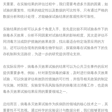
检测
三氯异氰尿酸检测
磷酸二氢铵检测
关重要。在实验结果的评估过程中，我们需要考虑多方面的因素，如
试验的重复性、结果的稳定性以及数据的可比性等。只有通过严格的
数据分析和统计处理，才能确保试验结果的客观性和可靠性。
碳酸钙检测
实验结果的分析可以从多个角度入手。首先是比较不同试验条件下的
活性炭
病毒杀灭效果，分析不同因素对试验结果的影响程度。其次是评估不
同消毒方法或防护措施的效果差异，找出最适合特定场景应用的方
活性炭检测
煤质颗粒活性炭检
法。还可以结合现有的病毒生物学知识，探索病毒在试验条件下的生
存机制和失活路径，为进一步的研究提供理论支持。
测
脱硫脱硝活性炭检
煤质活性炭检测
在实际应用中，病毒杀灭效果试验的结果可以为公共卫生事件的应对
测
提供重要参考。例如，针对新型病毒的爆发，及时进行病毒杀灭效果
电厂水处理活性炭
木质活性炭检测
试验，可以快速评估有效防控措施的可行性，并指导相关政策的制定
检测
与实施。对医院、实验室等高风险场所的病毒清洁消毒工作，也是病
木质净水用活性炭
毒杀灭效果试验结果应用的重要领域之一。
检测
总结而言，病毒杀灭效果试验作为疾病防控领域的核心技术之一，其
农药肥料
重要性不可忽视。通过科学的实验设计与数据分析，我们能够更好地