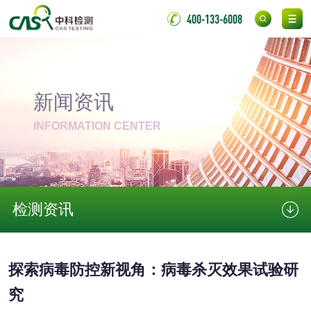
伸缩警棍检测
400-133-6008
非金属材料
脱硫石膏检测
镀膜抗菌玻璃检测
新闻资讯
INFORMATION CENTER
光触媒检测
消毒产品
检测资讯
成分分析配方研发
驱蚊检测
探索病毒防控新视角：病毒杀灭效果试验研
防霉检测
霉菌污染分析
究