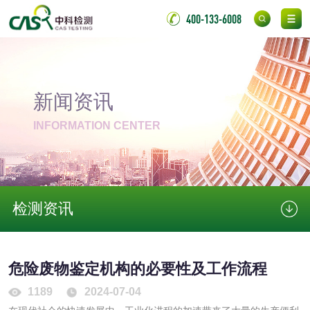
伸缩警棍检测
400-133-6008
非金属材料
脱硫石膏检测
镀膜抗菌玻璃检测
新闻资讯
INFORMATION CENTER
光触媒检测
消毒产品
检测资讯
成分分析配方研发
驱蚊检测
危险废物鉴定机构的必要性及工作流程
防霉检测
霉菌污染分析
1189
2024-07-04