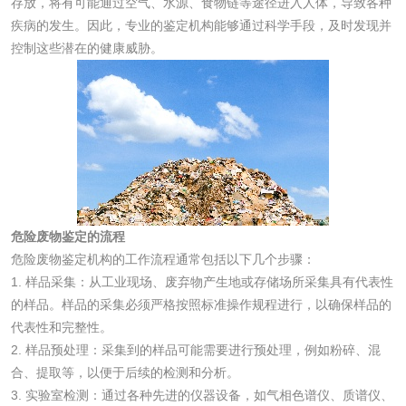
存放，将有可能通过空气、水源、食物链等途径进入人体，导致各种
洗衣液检测
洗涤剂检测
疾病的发生。因此，专业的鉴定机构能够通过科学手段，及时发现并
控制这些潜在的健康威胁。
花露水检测
蚊香液检测
清洗剂检测
日化产品毒理检测
洗手液检测
危险废物鉴定的流程
危险废物鉴定机构的工作流程通常包括以下几个步骤：
水处理剂
1. 样品采集：从工业现场、废弃物产生地或存储场所采集具有代表性
的样品。样品的采集必须严格按照标准操作规程进行，以确保样品的
水处理药剂检测
聚丙烯酰胺检测
代表性和完整性。
2. 样品预处理：采集到的样品可能需要进行预处理，例如粉碎、混
工业乳状氢氧化钙
铝酸钙检测
合、提取等，以便于后续的检测和分析。
3. 实验室检测：通过各种先进的仪器设备，如气相色谱仪、质谱仪、