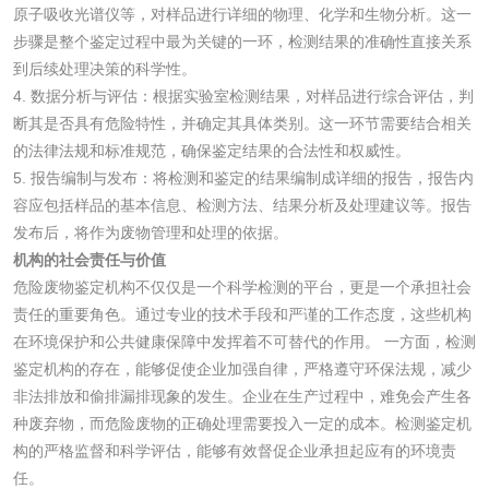
检测
原子吸收光谱仪等，对样品进行详细的物理、化学和生物分析。这一
三氯异氰尿酸检测
磷酸二氢铵检测
步骤是整个鉴定过程中最为关键的一环，检测结果的准确性直接关系
到后续处理决策的科学性。
碳酸钙检测
4. 数据分析与评估：根据实验室检测结果，对样品进行综合评估，判
断其是否具有危险特性，并确定其具体类别。这一环节需要结合相关
活性炭
的法律法规和标准规范，确保鉴定结果的合法性和权威性。
5. 报告编制与发布：将检测和鉴定的结果编制成详细的报告，报告内
容应包括样品的基本信息、检测方法、结果分析及处理建议等。报告
活性炭检测
煤质颗粒活性炭检
发布后，将作为废物管理和处理的依据。
测
机构的社会责任与价值
脱硫脱硝活性炭检
煤质活性炭检测
危险废物鉴定机构不仅仅是一个科学检测的平台，更是一个承担社会
测
责任的重要角色。通过专业的技术手段和严谨的工作态度，这些机构
电厂水处理活性炭
木质活性炭检测
在环境保护和公共健康保障中发挥着不可替代的作用。 一方面，检测
鉴定机构的存在，能够促使企业加强自律，严格遵守环保法规，减少
检测
木质净水用活性炭
非法排放和偷排漏排现象的发生。企业在生产过程中，难免会产生各
种废弃物，而危险废物的正确处理需要投入一定的成本。检测鉴定机
检测
构的严格监督和科学评估，能够有效督促企业承担起应有的环境责
农药肥料
任。