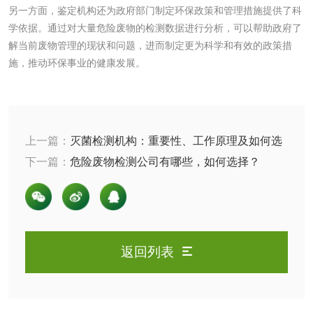
另一方面，鉴定机构还为政府部门制定环保政策和管理措施提供了科
肥料检测
微生物肥料检测
学依据。通过对大量危险废物的检测数据进行分析，可以帮助政府了
解当前废物管理的现状和问题，进而制定更为科学和有效的政策措
化肥检测
微生物菌剂检测
施，推动环保事业的健康发展。
有机肥检测
钾肥检测
磷酸肥料检测
上一篇：
灭菌检测机构：重要性、工作原理及如何选
择
下一篇：
危险废物检测公司有哪些，如何选择？
化工试剂
乳酸钠检测
消泡剂检测
返回列表
化工助剂检测
涂料助剂检测
化工原料检测
化学品检测