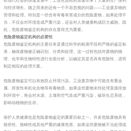
在现代社会的快速发展中，工业化进程的加速带来了大量的生产便利
消毒产品备案
防螨除螨检测
与经济增长。随之而来的还有一个不容忽视的问题——工业废弃物的
管理和处理。特别是一些含有有毒有害成分的危险废物，如果处理不
微生物检测
当，不仅会对环境造成严重污染，还会对人类健康构成巨大威胁。因
此，危险废物鉴定机构的存在显得尤为重要。
危险废物鉴定机构的必要性
化妆品
危险废物鉴定机构的主要任务是通过科学的检测手段和严格的鉴定标
准，确保废物被正确识别、分类和处理。这一过程包括对废物的物
化妆品毒理试验
化妆品毒理测试
理、化学和生物特性进行全面分析，以确定其是否具有危险性，进而
制定相应的处理方案。
化妆品眼刺激试验
化妆品皮肤刺激试
危险废物鉴定可以有效防止环境污染。工业废弃物中可能含有重金
验
化妆品急性经口毒
化妆品皮肤变态反
属、挥发性有机化合物等有毒物质。如果这些废物未经处理直接排放
到环境中，将会对水源、土壤和空气造成严重污染，破坏生态系统，
性试验
应试验
影响动植物的生存。
皮肤光变态反应试
验
保护人类健康也是危险废物鉴定的重要目标之一。许多危险废物具有
日化产品
致癌性、致畸性或其他严重的健康危害。如果这些废物被不当处理或