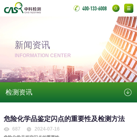
400-133-6008
化妆品
化妆品毒理试验
化妆品毒理测试
新闻资讯
化妆品眼刺激试验
化妆品皮肤刺激试
INFORMATION CENTER
验
化妆品急性经口毒
化妆品皮肤变态反
性试验
应试验
皮肤光变态反应试
检测资讯
验
日化产品
危险化学品鉴定闪点的重要性及检测方法
洗衣液检测
洗涤剂检测
687
2024-07-16