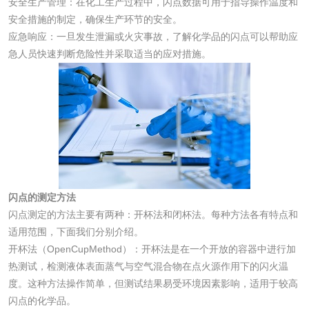
安全生产管理：在化工生产过程中，闪点数据可用于指导操作温度和
安全措施的制定，确保生产环节的安全。
应急响应：一旦发生泄漏或火灾事故，了解化学品的闪点可以帮助应
活性炭
急人员快速判断危险性并采取适当的应对措施。
活性炭检测
煤质颗粒活性炭检
测
脱硫脱硝活性炭检
煤质活性炭检测
测
电厂水处理活性炭
木质活性炭检测
检测
木质净水用活性炭
闪点的测定方法
闪点测定的方法主要有两种：开杯法和闭杯法。每种方法各有特点和
检测
适用范围，下面我们分别介绍。
农药肥料
开杯法（OpenCupMethod）：开杯法是在一个开放的容器中进行加
热测试，检测液体表面蒸气与空气混合物在点火源作用下的闪火温
肥料检测
微生物肥料检测
度。这种方法操作简单，但测试结果易受环境因素影响，适用于较高
闪点的化学品。