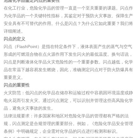
花露水检测
蚊香液检测
危险化学品鉴定闪点的重要性
在化工行业，危险化学品的管理一直是一个至关重要的课题。闪点作
为化学品的一个关键特性指标，其鉴定对于预防火灾事故、保障生产
清洗剂检测
日化产品毒理检测
安全具有不可替代的作用。什么是闪点？为什么它如此重要？我们将
详细阐述。
洗手液检测
闪点的定义
闪点（FlashPoint）是指在特定条件下，液体表面产生的蒸气与空气
形成的可燃混合物在点火源作用下发生闪火的最低温度。换句话说，
闪点是判断液体化学品火灾危险性的一个重要参数。闪点越低，化学
水处理剂
品在常温下越容易发生燃烧，因此，准确测定闪点对于防火防爆具有
重要意义。
水处理药剂检测
聚丙烯酰胺检测
闪点的重要性
火灾防范：低闪点的化学品在储存和运输过程中容易因环境温度或静
电火花而引发火灾。通过闪点测定，可以识别并管理这些高风险化学
工业乳状氢氧化钙
铝酸钙检测
品，避免火灾事故的发生。
检测
法律法规要求：许多国家和地区对危险化学品的管理都有严格的法
三氯异氰尿酸检测
磷酸二氢铵检测
规，闪点测定是合规管理的重要部分。例如，《危险化学品安全管理
条例》中明确规定，企业需对化学品的闪点进行检测和标识。
碳酸钙检测