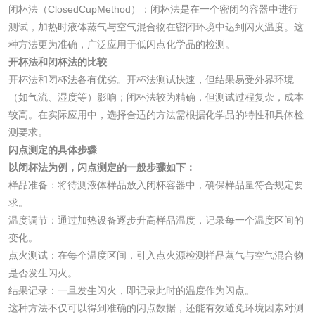
化肥检测
微生物菌剂检测
闭杯法（ClosedCupMethod）：闭杯法是在一个密闭的容器中进行
测试，加热时液体蒸气与空气混合物在密闭环境中达到闪火温度。这
有机肥检测
钾肥检测
种方法更为准确，广泛应用于低闪点化学品的检测。
开杯法和闭杯法的比较
开杯法和闭杯法各有优劣。开杯法测试快速，但结果易受外界环境
磷酸肥料检测
（如气流、湿度等）影响；闭杯法较为精确，但测试过程复杂，成本
较高。在实际应用中，选择合适的方法需根据化学品的特性和具体检
化工试剂
测要求。
闪点测定的具体步骤
乳酸钠检测
消泡剂检测
以闭杯法为例，闪点测定的一般步骤如下：
样品准备：将待测液体样品放入闭杯容器中，确保样品量符合规定要
化工助剂检测
涂料助剂检测
求。
温度调节：通过加热设备逐步升高样品温度，记录每一个温度区间的
变化。
化工原料检测
化学品检测
点火测试：在每个温度区间，引入点火源检测样品蒸气与空气混合物
是否发生闪火。
工业用氯化铵检测
结果记录：一旦发生闪火，即记录此时的温度作为闪点。
这种方法不仅可以得到准确的闪点数据，还能有效避免环境因素对测