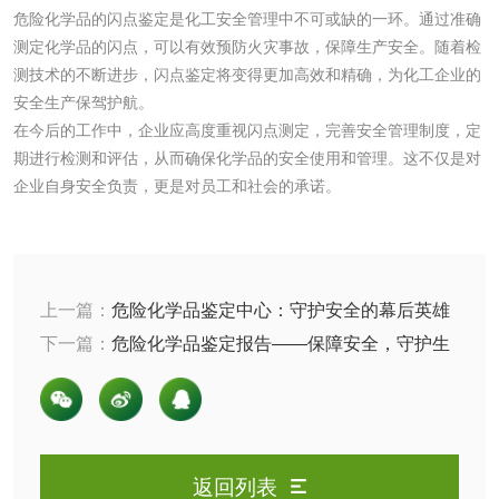
防冻液检测
润滑油运动粘度检
危险化学品的闪点鉴定是化工安全管理中不可或缺的一环。通过准确
测定化学品的闪点，可以有效预防火灾事故，保障生产安全。随着检
测
测技术的不断进步，闪点鉴定将变得更加高效和精确，为化工企业的
齿轮油检测
安全生产保驾护航。
在今后的工作中，企业应高度重视闪点测定，完善安全管理制度，定
期进行检测和评估，从而确保化学品的安全使用和管理。这不仅是对
企业自身安全负责，更是对员工和社会的承诺。
食品接触
食品接触材料检测
奶嘴检测
上一篇：
危险化学品鉴定中心：守护安全的幕后英雄
食品包装材料检测
餐具检测
下一篇：
危险化学品鉴定报告——保障安全，守护生
命
食品包装用阻隔塑
食品包装用纸铝塑
料袋检测
复合膜、袋检测
食品蒸煮复合膜、
返回列表
袋检测