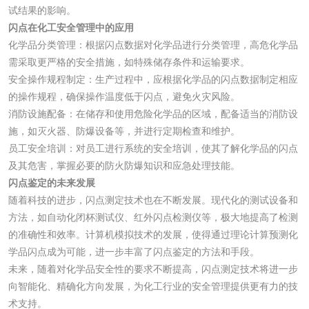
颜料油墨
试结果的影响。
闪点在化工安全管理中的应用
化学品分类管理：根据闪点数据对化学品进行分类管理，高危化学品
油墨检测
凹版油墨和柔印油
需采取更严格的安全措施，如特殊储存条件和运输要求。
墨检测
安全操作规程制定：生产过程中，应根据化学品的闪点数据制定相应
陶瓷颜料检测
油墨成分分析
的操作规程，确保操作温度低于闪点，避免火灾风险。
消防设施配备：在储存和使用危险化学品的区域，配备适当的消防设
玻璃画颜料检测
儿童水粉画颜料检
施，如灭火器、防爆设备等，并进行定期检查和维护。
员工安全培训：对员工进行系统的安全培训，使其了解化学品的闪点
测
水性印刷油墨检测
及其危害，掌握必要的防火防爆知识和应急处理技能。
闪点鉴定的未来发展
随着科技的进步，闪点测定技术也在不断发展。现代化的测试设备和
油品
方法，如自动化闭杯测试仪、红外闪点检测仪等，极大地提高了检测
的准确性和效率。计算机模拟技术的发展，使得通过理论计算预测化
油品检测
润滑油检测
学品闪点成为可能，进一步丰富了闪点鉴定的方法和手段。
未来，随着对化学品安全性的要求不断提高，闪点测定技术将进一步
生物柴油检测
生物质燃料检测
向智能化、精确化方向发展，为化工行业的安全管理提供更有力的技
术支持。