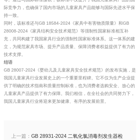
际竞争力，也确保了国内市场的儿童家具产品能够与国际先进水平保
持一致。
水处理剂
同时，该标准还与GB 18584-2024《家具中有害物质限量》和GB
28008-2024《家具结构安全技术规范》等强制性国家标准相互补
水处理药剂检测
聚丙烯酰胺检测
充，共同构建了我国家具行业的强制性国家标准体系。这一体系的建
立，为规范家具市场、提升产品质量、保障消费者权益提供了有力的
技术支撑。
工业乳状氢氧化钙
铝酸钙检测
结语
检测
GB 28007-2024《婴幼儿及儿童家具安全技术规范》的发布实施，是
三氯异氰尿酸检测
磷酸二氢铵检测
我国儿童家具行业发展史上的一个重要里程碑。它不仅为生产企业提
供了明确的技术指南和质量控制标准，也为消费者选购安全、放心的
碳酸钙检测
儿童家具产品提供了有力保障。我们相信，在全社会的共同努力下，
我国儿童家具行业将迎来更加健康、有序的发展前景。
活性炭
活性炭检测
煤质颗粒活性炭检
上一篇：
GB 28931-2024 二氧化氯消毒剂发生器检
测