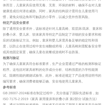
化妆品眼刺激试验
化妆品皮肤刺激试
体而言，儿童家具应使用无毒、无害、环保的材料，确保不会对儿童
健康造成任何潜在威胁。同时，家具的结构设计需符合儿童使用习
验
化妆品急性经口毒
化妆品皮肤变态反
惯，避免尖锐边角和可触及的小零件，以减少意外伤害风险。
特定产品安全要求
性试验
应试验
皮肤光变态反应试
除了通用安全要求外，该标准还针对儿童高椅、双层床/高床、童床和
折叠小床、婴儿床、软体家具等特定产品制定了详细的安全要求和相
验
应的试验验证方法。例如，童床和婴儿床需具备足够的稳定性和强
日化产品
度，以防止在使用过程中发生倾翻或坍塌；儿童高椅则需配备安全带
或其他固定装置，确保儿童在就餐或游戏时不会跌落。
洗衣液检测
洗涤剂检测
检测与验证
为了确保儿童家具符合标准要求，生产企业需通过严格的检测和验证
花露水检测
蚊香液检测
程序。这包括对家具材料的化学成分分析、结构强度的力学性能测
试、阻燃性能的燃烧试验等。此外，标准还规定了产品使用说明书的
清洗剂检测
日化产品毒理检测
编写要求，确保消费者能够正确、安全地使用儿童家具。
参考标准
GB 28007-2024标准在制定过程中，充分借鉴了国际先进标准，如
洗手液检测
ISO 7175-2:2019《家具 家用童床和折叠小床 第2部分:试验方法》
等。通过与国际标准接轨，该标准不仅提升了我国儿童家具产品的国