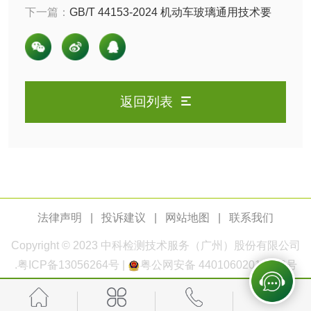
脱硫脱硝活性炭检
煤质活性炭检测
测，新旧标准对比
下一篇：
GB/T 44153-2024 机动车玻璃通用技术要
求：全面保障行车安全
测
电厂水处理活性炭
木质活性炭检测
检测
木质净水用活性炭
返回列表
检测
农药肥料
肥料检测
微生物肥料检测
化肥检测
微生物菌剂检测
法律声明
|
投诉建议
|
网站地图
|
联系我们
有机肥检测
钾肥检测
Copyright © 2023
中科检测
技术服务（广州）股份有限公司
.
粤ICP备13056264号
|
粤公网安备 44010602011168号
磷酸肥料检测