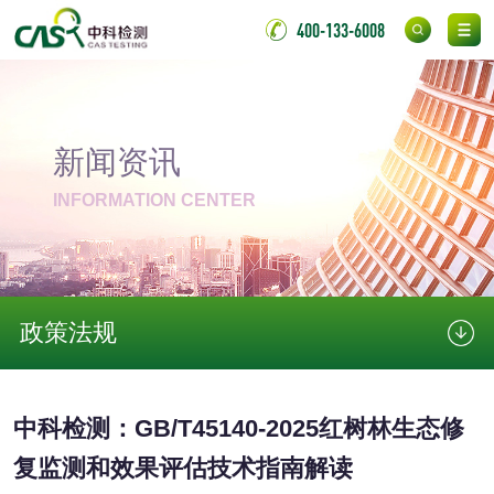
活性炭检测
煤质颗粒活性炭检
400-133-6008
测
脱硫脱硝活性炭检
煤质活性炭检测
测
电厂水处理活性炭
木质活性炭检测
新闻资讯
检测
木质净水用活性炭
INFORMATION CENTER
检测
农药肥料
肥料检测
微生物肥料检测
政策法规
化肥检测
微生物菌剂检测
中科检测：GB/T45140-2025红树林生态修
有机肥检测
钾肥检测
复监测和效果评估技术指南解读