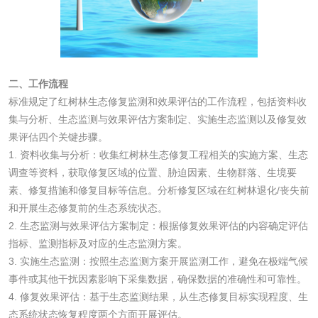
墨检测
陶瓷颜料检测
油墨成分分析
玻璃画颜料检测
儿童水粉画颜料检
测
二、工作流程
水性印刷油墨检测
标准规定了红树林生态修复监测和效果评估的工作流程，包括资料收
集与分析、生态监测与效果评估方案制定、实施生态监测以及修复效
油品
果评估四个关键步骤。
1. 资料收集与分析：收集红树林生态修复工程相关的实施方案、生态
油品检测
润滑油检测
调查等资料，获取修复区域的位置、胁迫因素、生物群落、生境要
素、修复措施和修复目标等信息。分析修复区域在红树林退化/丧失前
和开展生态修复前的生态系统状态。
生物柴油检测
生物质燃料检测
2. 生态监测与效果评估方案制定：根据修复效果评估的内容确定评估
指标、监测指标及对应的生态监测方案。
防冻液检测
润滑油运动粘度检
3. 实施生态监测：按照生态监测方案开展监测工作，避免在极端气候
事件或其他干扰因素影响下采集数据，确保数据的准确性和可靠性。
测
齿轮油检测
4. 修复效果评估：基于生态监测结果，从生态修复目标实现程度、生
态系统状态恢复程度两个方面开展评估。