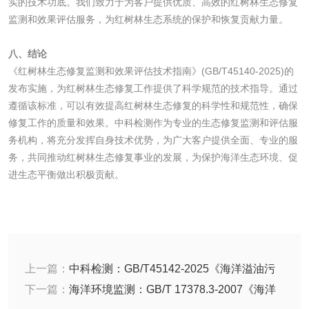
实的技术功底。我们致力于为客户提供优质、高效的红树林生态修复
监测和效果评估服务，为红树林生态系统的保护和恢复贡献力量。
纸巾纸检测
卫生纸检测
八、结论
卫生纸原纸检测
口罩纸检测
《红树林生态修复监测和效果评估技术指南》(GB/T45140-2025)的
发布实施，为红树林生态修复工作提供了科学规范的技术指导。通过
一次性纸制品降解
擦手纸检测
遵循该标准，可以有效提高红树林生态修复的科学性和规范性，确保
修复工作的质量和效果。中科检测作为专业的生态修复监测和评估服
性能评价
务机构，将充分发挥自身技术优势，为广大客户提供全面、专业的服
瓦楞纸板检测
务，共同推动红树林生态修复事业的发展，为保护海洋生态环境、促
进生态平衡做出积极贡献。
生物相容性
微核试验
急性经口毒性试验
上一篇：
中科检测：GB/T45142-2025《海洋溢油污
染生态修复监测和效果评估技术指南》标准解读
下一篇：
海洋环境监测：GB/T 17378.3-2007《海洋
急性吸入毒性试验
皮肤刺激试验