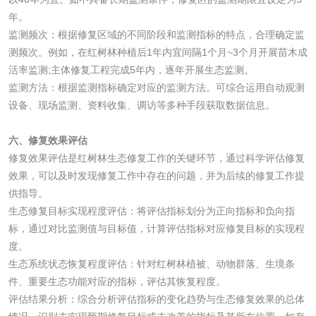
品阴道黏膜刺激试
年。
轻工杂货
监测频次：根据修复区域的不同阶段和监测指标的特点，合理确定监
验
测频次。例如，在红树林种植后1年内宜间隔1个月~3个月开展苗木成
玩具检测
除臭剂检测
活率监测;主体修复工程完成5年内，逐年开展生态监测。
监测方法：根据监测指标确定对应的监测方法。可综合运用自动观测
电子烟检测
乳胶枕头检测
设备、现场监测、资料收集、调访等多种手段获取数据信息。
玩具微生物检测
玩具微生物挑战性
六、修复效果评估
修复效果评估是红树林生态修复工作的关键环节，通过科学评估修复
试验
效果，可以及时发现修复工作中存在的问题，并为后续的修复工作提
儿童玩具检测
供指导。
生态修复目标实现程度评估：将评估指标划分为正向指标和负向指
服饰鞋包
标，通过对比监测值与目标值，计算评估指标对应修复目标的实现程
度。
纺织品抗菌检测
蚊帐检测
生态系统状态恢复程度评估：针对红树林植被、动物群落、生境条
件、重要生态功能对应的指标，评估其恢复程度。
纺织品检测
纺织品禁限用物质
评估结果分析：综合分析评估指标的变化趋势与生态修复效果的总体