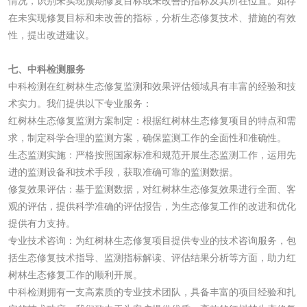
情况，识别未实现预期修复目标或未改善的指标及其所在位置。如存
检测
在未实现修复目标和未改善的指标，分析生态修复技术、措施的有效
AZO偶氮检测
童装检测
性，提出改进建议。
沙袋检测
七、中科检测服务
中科检测在红树林生态修复监测和效果评估领域具有丰富的经验和技
包装材料
术实力。我们提供以下专业服务：
红树林生态修复监测方案制定：根据红树林生态修复项目的特点和需
求，制定科学合理的监测方案，确保监测工作的全面性和准确性。
包装重金属检测
塑料瓶密封性检测
生态监测实施：严格按照国家标准和规范开展生态监测工作，运用先
进的监测设备和技术手段，获取准确可靠的监测数据。
自封袋检测
塑料周转筐检测
修复效果评估：基于监测数据，对红树林生态修复效果进行全面、客
观的评估，提供科学准确的评估报告，为生态修复工作的改进和优化
塑料编织袋检测
手提纸袋检测
提供有力支持。
专业技术咨询：为红树林生态修复项目提供专业的技术咨询服务，包
包装袋检测
括生态修复技术指导、监测指标解读、评估结果分析等方面，助力红
树林生态修复工作的顺利开展。
中科检测拥有一支高素质的专业技术团队，具备丰富的项目经验和扎
纸制品