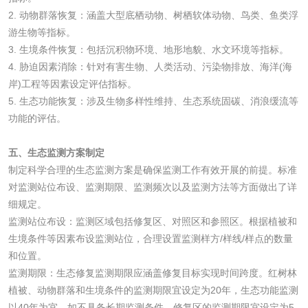
涂改液/修正液检测
学生书包/书袋检测
2. 动物群落恢复：涵盖大型底栖动物、树栖软体动物、鸟类、鱼类浮
游生物等指标。
3. 生境条件恢复：包括沉积物环境、地形地貌、水文环境等指标。
橡皮擦检测
学生书包检测
4. 胁迫因素消除：针对有害生物、人类活动、污染物排放、海洋(海
岸)工程等因素设定评估指标。
人造草坪检测
5. 生态功能恢复：涉及生物多样性维持、生态系统固碳、消浪缓流等
功能的评估。
卫生用品
五、生态监测方案制定
卫生湿巾检测
普通湿巾检测
制定科学合理的生态监测方案是确保监测工作有效开展的前提。标准
对监测站位布设、监测期限、监测频次以及监测方法等方面做出了详
细规定。
一次性卫生用品毒
卫生用品阴道黏膜
监测站位布设：监测区域包括修复区、对照区和参照区。根据植被和
理检测
刺激试验
生境条件等因素布设监测站位，合理设置监测样方/样线/样点的数量
一次性使用卫生用
一次性使用卫生用
和位置。
监测期限：生态修复监测期限应涵盖修复目标实现时间跨度。红树林
品皮肤刺激试验
品皮肤变态反应试
一次性使用卫生用
植被、动物群落和生境条件的监测期限宜设定为20年，生态功能监测
验
以40年为宜。如不具备长期监测条件，修复区的监测期限宜设定为5