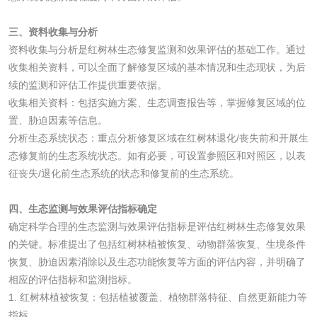
三、资料收集与分析
资料收集与分析是红树林生态修复监测和效果评估的基础工作。通过
食品接触
收集相关资料，可以全面了解修复区域的基本情况和生态现状，为后
续的监测和评估工作提供重要依据。
食品接触材料检测
奶嘴检测
收集相关资料：包括实施方案、生态调查报告等，掌握修复区域的位
置、胁迫因素等信息。
食品包装材料检测
餐具检测
分析生态系统状态：重点分析修复区域在红树林退化/丧失前和开展生
态修复前的生态系统状态。如有必要，可设置参照区和对照区，以表
食品包装用阻隔塑
食品包装用纸铝塑
征丧失/退化前生态系统的状态和修复前的生态系统。
料袋检测
复合膜、袋检测
食品蒸煮复合膜、
四、生态监测与效果评估指标确定
确定科学合理的生态监测与效果评估指标是评估红树林生态修复效果
袋检测
的关键。标准提出了包括红树林植被恢复、动物群落恢复、生境条件
文体用品
恢复、胁迫因素消除以及生态功能恢复等方面的评估内容，并明确了
相应的评估指标和监测指标。
学生用品检测
文具检测
1. 红树林植被恢复：包括植被覆盖、植物群落特征、自然更新能力等
指标。