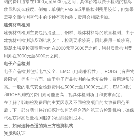
测的费用通常在1000元至5000元之间，具体价格取决于检测的指标
墨检测
陶瓷颜料检测
油墨成分分析
数量和复杂程度。例如，单项的PM2.5或甲醛检测费用较低，但如果
需要全面检测空气中的多种有害物质，费用会相应增加。
建筑材料检测
玻璃画颜料检测
儿童水粉画颜料检
建筑材料检测主要包括混凝土、钢材、墙体材料等的质量检测。由于
测
建筑材料检测涉及到结构安全，检测要求较高，因此费用一般较高。
水性印刷油墨检测
混凝土强度检测费用大约在2000元至5000元之间，钢材质量检测费
用则在3000元至8000元之间。
油品
电子产品检测
电子产品检测包括电气安全、EMC（电磁兼容性）、ROHS（有害物
质限制）等多个方面。由于电子产品检测的技术复杂性，费用通常较
油品检测
润滑油检测
高。一般的电气安全检测费用在5000元至10000元之间，EMC测试
和ROHS测试的费用则可能更高，视具体检测项目和要求而定。
生物柴油检测
生物质燃料检测
在了解了影响检测费用的主要因素及不同检测项目的大致费用范围
后，下一部分我们将详细探讨如何选择合适的第三方检测机构，确保
防冻液检测
润滑油运动粘度检
您在获得高质量检测服务的也能控制成本。
三、如何选择合适的第三方检测机构
测
齿轮油检测
资质和认证