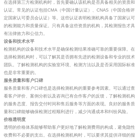
在选择第三方检测机构时，首先要确认该机构是否具备相关的资质和
认证。常见的认证包括CMA（中国计量认证）、CNAS（中国合格评
定国家认可委员会认证）等。这些认证表明检测机构具备了国家认可
的检测能力和质量保证。只有具备这些资质的机构，其检测报告才具
食品接触
有法律效力和公信力。
设备和技术水平
食品接触材料检测
奶嘴检测
检测机构的设备和技术水平是确保检测结果准确可靠的重要保障。在
选择检测机构时，可以了解其是否拥有先进的检测设备和专业的技术
食品包装材料检测
餐具检测
团队。了解检测机构的实验室环境、检测方法以及是否采用国际标准
也是非常重要的。
食品包装用阻隔塑
食品包装用纸铝塑
服务质量和客户口碑
服务质量和客户口碑也是选择检测机构的重要参考因素。可以通过查
料袋检测
复合膜、袋检测
看客户评价、案例分析以及咨询已有合作客户的反馈，了解检测机构
食品蒸煮复合膜、
的服务态度、报告交付时间和售后服务等方面的表现。良好的服务质
袋检测
量和口碑能够确保检测过程顺利进行，减少沟通成本和纠纷风险。
文体用品
价格透明度
透明的价格体系能够帮助客户更好地了解检测费用的构成，避免隐性
学生用品检测
文具检测
收费和不必要的支出。在选择检测机构时，可以要求其提供详细的报