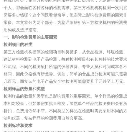
在现代社会，第三方检测机构的服务需求日益增长，无论是企业还是
活性炭检测
煤质颗粒活性炭检
个人，都会面临各种各样的检测需求。第三方检测机构检测一次到底
需要多少钱呢？这个问题看似简单，但实际上影响检测费用的因素非
测
脱硫脱硝活性炭检
煤质活性炭检测
常多。本文将分为两个部分，为您详细解析第三方检测机构的检测费
用构成及选择指南。
测
一、影响检测费用的主要因素
电厂水处理活性炭
木质活性炭检测
检测项目的种类
检测
第三方检测机构提供的检测项目种类繁多，从食品检测、环境检测、
木质净水用活性炭
建筑材料检测到电子产品检测，每种检测项目都有其独特的技术要求
和流程。不同的检测项目所需的仪器设备、专业人员和时间成本各不
检测
农药肥料
相同，因此价格也有所差异。例如，简单的食品成分检测可能只需要
几百元，而复杂的电子产品安全性检测可能需要几千元甚至上万元。
检测样品的数量和类型
肥料检测
微生物肥料检测
检测样品的数量和类型也是影响费用的重要因素。单个样品的检测成
本相对较低，但如果需要批量检测，虽然单个样品的检测费用会有所
化肥检测
微生物菌剂检测
折扣，总费用依然不菲。不同类型的样品在检测时需要采用不同的方
法和仪器，复杂样品的检测费用自然会更高。
有机肥检测
钾肥检测
检测标准和要求