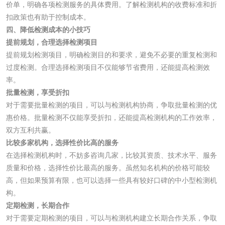
价单，明确各项检测服务的具体费用。了解检测机构的收费标准和折
涂改液/修正液检测
学生书包/书袋检测
扣政策也有助于控制成本。
四、降低检测成本的小技巧
提前规划，合理选择检测项目
橡皮擦检测
学生书包检测
提前规划检测项目，明确检测目的和要求，避免不必要的重复检测和
过度检测。合理选择检测项目不仅能够节省费用，还能提高检测效
人造草坪检测
率。
批量检测，享受折扣
卫生用品
对于需要批量检测的项目，可以与检测机构协商，争取批量检测的优
惠价格。批量检测不仅能享受折扣，还能提高检测机构的工作效率，
双方互利共赢。
卫生湿巾检测
普通湿巾检测
比较多家机构，选择性价比高的服务
在选择检测机构时，不妨多咨询几家，比较其资质、技术水平、服务
一次性卫生用品毒
卫生用品阴道黏膜
质量和价格，选择性价比最高的服务。虽然知名机构的价格可能较
高，但如果预算有限，也可以选择一些具有较好口碑的中小型检测机
理检测
刺激试验
一次性使用卫生用
一次性使用卫生用
构。
定期检测，长期合作
品皮肤刺激试验
品皮肤变态反应试
一次性使用卫生用
对于需要定期检测的项目，可以与检测机构建立长期合作关系，争取