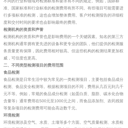
不同的行业和领域对检测标准和要求有不同的规定。例如，国际标
磷酸肥料检测
准、国家标准和行业标准的检测费用有所不同。有些项目可能需要进
行多项标准的检测，这也会增加整体费用。客户对检测报告的详细程
度和交付时间的要求也会影响最终的费用。
化工试剂
检测机构的资质和声誉
检测机构的资质和声誉也是影响费用的一个关键因素。知名的第三方
乳酸钠检测
消泡剂检测
检测机构通常拥有更先进的设备和更专业的团队，他们提供的检测服
务质量更有保障，因此费用相对较高。但这些机构的检测结果更加权
化工助剂检测
涂料助剂检测
威，可信度也更高。
二、不同类型检测项目的费用范围
化工原料检测
化学品检测
食品检测
食品检测是日常生活中较为常见的一类检测项目，主要包括食品成分
检测、食品安全检测等。根据检测项目的不同，费用从几百元到几千
工业用氯化铵检测
元不等。例如，常规的食品成分检测（如蛋白质、脂肪、碳水化合物
含量等）通常费用在500元至1000元之间，而食品添加剂、农药残留
颜料油墨
等复杂项目的检测费用可能会高达数千元。
环境检测
油墨检测
凹版油墨和柔印油
环境检测涉及空气、水质、土壤等多个方面。空气质量检测、水质检