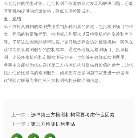
验
长期合作的优惠政策。定期检测不仅能够及时发现和解决问题，还能
品阴道黏膜刺激试
享受机构提供的优惠价格，降低长期检测成本。
轻工杂货
五、总结
验
第三方检测机构的检测费用受到多种因素的影响，包括检测项目的种
玩具检测
除臭剂检测
类、样品的数量和类型、检测标准和要求以及检测机构的资质和声誉
等。了解这些因素能够帮助客户更好地选择合适的检测机构，确保在
电子烟检测
乳胶枕头检测
获得高质量检测服务的控制成本。通过合理规划检测项目、批量检
测、比较多家机构和定期检测等方法，也能够有效降低检测费用。
玩具微生物检测
玩具微生物挑战性
希望本文能够为您在选择第三方检测机构时提供有价值的参考，助您
找到性价比最高的检测服务。如果您有更多问题或需要进一步咨询，
试验
欢迎随时联系专业的第三方检测机构获取详细信息。
儿童玩具检测
服饰鞋包
上一篇：
选择第三方检测机构需要考虑什么因素
纺织品抗菌检测
蚊帐检测
下一篇：
第三方检测机构电话
纺织品检测
纺织品禁限用物质