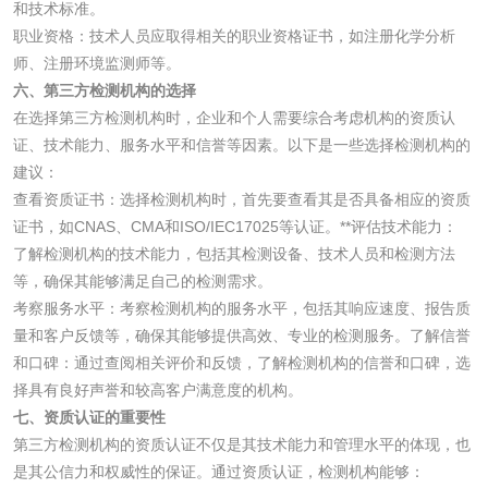
油墨检测
凹版油墨和柔印油
和技术标准。
职业资格：技术人员应取得相关的职业资格证书，如注册化学分析
墨检测
陶瓷颜料检测
油墨成分分析
师、注册环境监测师等。
六、第三方检测机构的选择
在选择第三方检测机构时，企业和个人需要综合考虑机构的资质认
玻璃画颜料检测
儿童水粉画颜料检
证、技术能力、服务水平和信誉等因素。以下是一些选择检测机构的
测
建议：
水性印刷油墨检测
查看资质证书：选择检测机构时，首先要查看其是否具备相应的资质
证书，如CNAS、CMA和ISO/IEC17025等认证。**评估技术能力：
油品
了解检测机构的技术能力，包括其检测设备、技术人员和检测方法
等，确保其能够满足自己的检测需求。
考察服务水平：考察检测机构的服务水平，包括其响应速度、报告质
油品检测
润滑油检测
量和客户反馈等，确保其能够提供高效、专业的检测服务。了解信誉
和口碑：通过查阅相关评价和反馈，了解检测机构的信誉和口碑，选
生物柴油检测
生物质燃料检测
择具有良好声誉和较高客户满意度的机构。
七、资质认证的重要性
防冻液检测
润滑油运动粘度检
第三方检测机构的资质认证不仅是其技术能力和管理水平的体现，也
是其公信力和权威性的保证。通过资质认证，检测机构能够：
测