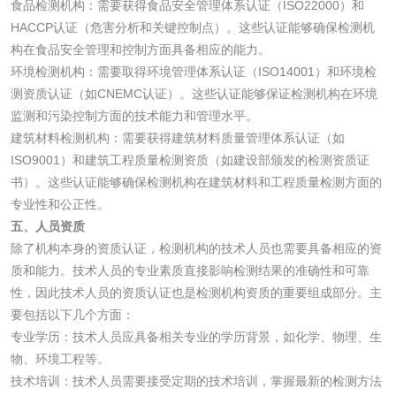
食品检测机构：需要获得食品安全管理体系认证（ISO22000）和
HACCP认证（危害分析和关键控制点）。这些认证能够确保检测机
磷酸肥料检测
构在食品安全管理和控制方面具备相应的能力。
环境检测机构：需要取得环境管理体系认证（ISO14001）和环境检
测资质认证（如CNEMC认证）。这些认证能够保证检测机构在环境
化工试剂
监测和污染控制方面的技术能力和管理水平。
建筑材料检测机构：需要获得建筑材料质量管理体系认证（如
乳酸钠检测
消泡剂检测
ISO9001）和建筑工程质量检测资质（如建设部颁发的检测资质证
书）。这些认证能够确保检测机构在建筑材料和工程质量检测方面的
化工助剂检测
涂料助剂检测
专业性和公正性。
五、人员资质
化工原料检测
化学品检测
除了机构本身的资质认证，检测机构的技术人员也需要具备相应的资
质和能力。技术人员的专业素质直接影响检测结果的准确性和可靠
性，因此技术人员的资质认证也是检测机构资质的重要组成部分。主
工业用氯化铵检测
要包括以下几个方面：
专业学历：技术人员应具备相关专业的学历背景，如化学、物理、生
颜料油墨
物、环境工程等。
技术培训：技术人员需要接受定期的技术培训，掌握最新的检测方法