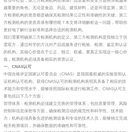
在当今社会，第三方检测机构在保障产品质量和安全方面扮演着越来
越重要的角色。无论是食品、药品、建筑材料，还是环境监测，第三
洗手液检测
方检测机构的资质都是确保其检测结果公正性和准确性的关键。第三
方检测机构的资质具体有哪些呢？本文将详细解析这一问题，帮助你
更好地了解行业标准和选择合适的检测机构。
我们需要明确第三方检测机构的定义。第三方检测机构是指独立于供
需双方，通过科学的方法对产品或服务进行检验、检测、鉴定和认证
水处理剂
的机构。其核心价值在于公正、独立、权威。要真正实现这一核心价
值，检测机构必须具备相应的资质认证。
水处理药剂检测
聚丙烯酰胺检测
一、CNAS认可
中国合格评定国家认可委员会（CNAS）是我国最权威的实验室和认
工业乳状氢氧化钙
铝酸钙检测
证机构认可机构。获得CNAS认可的检测机构表明其具备了相应的技
术能力和管理水平，能够按照国际标准进行检测工作。CNAS认可主
检测
三氯异氰尿酸检测
磷酸二氢铵检测
要包括以下几个方面：
管理体系：检测机构必须建立完善的管理体系，包括质量管理、风险
碳酸钙检测
控制和信息保密等方面，确保检测活动的规范性和科学性。技术能
力：机构必须具备先进的检测设备和专业的技术人员，能够独立完成
相关检测项目，并确保数据的准确性和可靠性。
活性炭