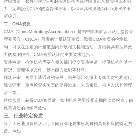
持续改进：获得CNAS认可的检测机构需要持续改进其管理和技术能
力，定期接受CNAS的监督和评审，以保证其检测能力和服务水平不
活性炭检测
煤质颗粒活性炭检
断提升。
二、CMA资质
测
脱硫脱硝活性炭检
煤质活性炭检测
CMA（ChinaMetrologyAccreditation）是由中国国家认证认可监督管
理委员会（CNCA）颁发的计量认证资质。取得CMA资质的检测机
测
构，可以在法定的计量范围内开展相关检测活动，并出具具有法律效
电厂水处理活性炭
木质活性炭检测
力的检测报告。CMA资质认证的主要要求包括：
检测
资质申请：检测机构需要向相关部门提交资质申请，提供机构的基本
木质净水用活性炭
情况、管理体系文件、技术能力证明等材料。
现场评审：资质申请通过初审后，相关部门会派出专家组对机构进行
检测
农药肥料
现场评审，重点检查实验室的硬件设施、人员素质、检测方法和管理
水平等。
肥料检测
微生物肥料检测
持续监督：获得CMA资质后，检测机构需要接受定期的监督检查，确
保其资质的持续有效性。
三、行业特定资质
化肥检测
微生物菌剂检测
除了上述通用资质认证，不同行业还要求检测机构具备相应的特定资
质。例如：
有机肥检测
钾肥检测