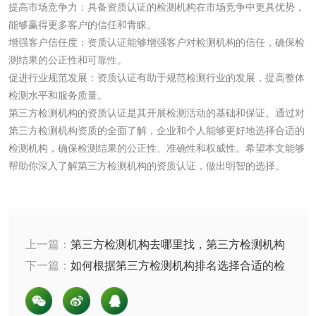
齿轮油检测
提高市场竞争力：具备资质认证的检测机构在市场竞争中更具优势，
能够赢得更多客户的信任和青睐。
增强客户信任度：资质认证能够增强客户对检测机构的信任，确保检
测结果的公正性和可靠性。
促进行业规范发展：资质认证有助于规范检测行业的发展，提高整体
食品接触
检测水平和服务质量。
第三方检测机构的资质认证是其开展检测活动的基础和保证。通过对
食品接触材料检测
奶嘴检测
第三方检测机构资质的全面了解，企业和个人能够更好地选择合适的
检测机构，确保检测结果的公正性、准确性和权威性。希望本文能够
食品包装材料检测
餐具检测
帮助你深入了解第三方检测机构的资质认证，做出明智的选择。
食品包装用阻隔塑
食品包装用纸铝塑
料袋检测
复合膜、袋检测
食品蒸煮复合膜、
上一篇：
第三方检测机构去哪里找，第三方检测机构
选择要点
下一篇：
如何根据第三方检测机构排名选择合适的检
袋检测
文体用品
测机构