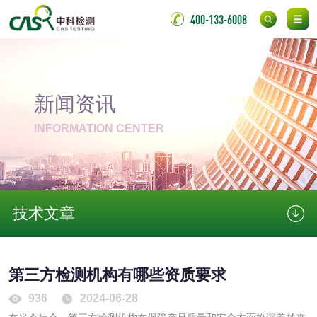
400-133-6008
化妆品毒理试验
化妆品毒理测试
化妆品眼刺激试验
化妆品皮肤刺激试
验
新闻资讯
化妆品急性经口毒
化妆品皮肤变态反
INFORMATION CENTER
性试验
应试验
皮肤光变态反应试
验
日化产品
技术文章
洗衣液检测
洗涤剂检测
花露水检测
蚊香液检测
第三方检测机构有哪些资质要求
936
2024-06-28
清洗剂检测
日化产品毒理检测