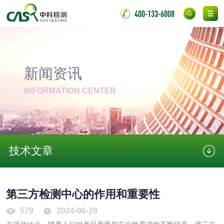
水处理剂
400-133-6008
水处理药剂检测
聚丙烯酰胺检测
工业乳状氢氧化钙
铝酸钙检测
新闻资讯
检测
三氯异氰尿酸检测
磷酸二氢铵检测
INFORMATION CENTER
碳酸钙检测
活性炭
技术文章
活性炭检测
煤质颗粒活性炭检
测
第三方检测中心的作用和重要性
脱硫脱硝活性炭检
煤质活性炭检测
579
2024-06-28
测