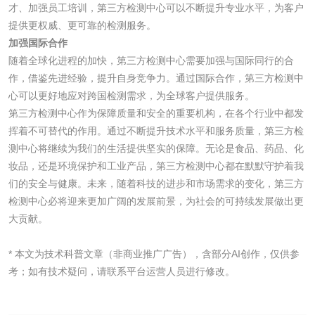
才、加强员工培训，第三方检测中心可以不断提升专业水平，为客户
电子烟检测
乳胶枕头检测
提供更权威、更可靠的检测服务。
加强国际合作
玩具微生物检测
玩具微生物挑战性
随着全球化进程的加快，第三方检测中心需要加强与国际同行的合
作，借鉴先进经验，提升自身竞争力。通过国际合作，第三方检测中
试验
心可以更好地应对跨国检测需求，为全球客户提供服务。
儿童玩具检测
第三方检测中心作为保障质量和安全的重要机构，在各个行业中都发
挥着不可替代的作用。通过不断提升技术水平和服务质量，第三方检
服饰鞋包
测中心将继续为我们的生活提供坚实的保障。无论是食品、药品、化
妆品，还是环境保护和工业产品，第三方检测中心都在默默守护着我
纺织品抗菌检测
蚊帐检测
们的安全与健康。未来，随着科技的进步和市场需求的变化，第三方
检测中心必将迎来更加广阔的发展前景，为社会的可持续发展做出更
大贡献。
纺织品检测
纺织品禁限用物质
检测
* 本文为技术科普文章（非商业推广广告），含部分AI创作，仅供参
AZO偶氮检测
童装检测
考；如有技术疑问，请联系平台运营人员进行修改。
沙袋检测