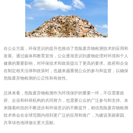
水处理药剂检测
聚丙烯酰胺检测
工业乳状氢氧化钙
铝酸钙检测
检测
三氯异氰尿酸检测
磷酸二氢铵检测
在公众方面，环保意识的提升也推动了危险废弃物检测技术的应用和
发展。通过媒体和教育宣传，公众逐渐意识到废物处理对环境和个人
碳酸钙检测
健康的重要影响，对环保技术和政策提出了更高的要求。政府和企业
在制定相关法律和政策时，也越来越重视公众的参与和监督，以确保
活性炭
危险废弃物检测的公正性和有效性。
总体来看，危险废弃物检测作为环境保护的重要一环，不仅需要政
活性炭检测
煤质颗粒活性炭检
府、企业和科研机构的共同努力，也需要公众的广泛参与和支持。未
测
来随着科技的不断进步和环保意识的不断提升，相信危险废弃物检测
脱硫脱硝活性炭检
煤质活性炭检测
技术将会在全球范围内得到更广泛的应用和推广，为建设美丽家园、
测
共享绿色地球做出更大贡献。
电厂水处理活性炭
木质活性炭检测