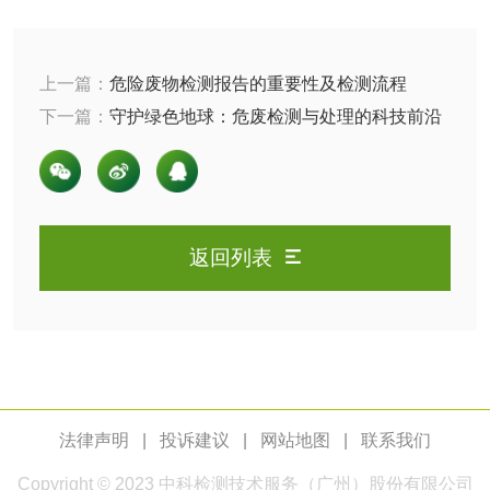
检测
木质净水用活性炭
检测
上一篇：
危险废物检测报告的重要性及检测流程
农药肥料
下一篇：
守护绿色地球：危废检测与处理的科技前沿
肥料检测
微生物肥料检测
化肥检测
微生物菌剂检测
返回列表
有机肥检测
钾肥检测
磷酸肥料检测
化工试剂
法律声明
|
投诉建议
|
网站地图
|
联系我们
乳酸钠检测
消泡剂检测
Copyright © 2023
中科检测
技术服务（广州）股份有限公司