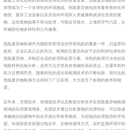
随着工业化进程的加快和全球经济的快速发展，危险废弃物的处理和
成分分析配方研发
驱蚊检测
管理成为了一个全球性的环境挑战。危险废弃物包括有毒有害的化学
物质、废弃工业设备以及其他对环境和人类健康构成潜在危害的废
物。这些废物如果不得当处理，可能会导致水、土壤和空气污染，从
防霉检测
霉菌污染分析
而威胁生物多样性和公共健康。
消毒产品备案
防螨除螨检测
危险废弃物检测作为预防和管理这些环境风险的重要一环，日益受到
政府、企业以及公众的关注。检测的主要目的在于识别和评估潜在的
微生物检测
危险废弃物，并制定合适的处理和处置方案。传统的检测方法包括实
地取样和化验分析，这些方法尽管具有准确性高的优点，但通常耗时
耗力且费用昂贵。随着科技的进步和检测技术的不断创新，现代化的
化妆品
危险废弃物检测方法得到了广泛应用，大大提升了检测的效率和精
度。
化妆品毒理试验
化妆品毒理测试
近年来，光谱技术、传感器技术以及数据分析技术在危险废弃物检测
化妆品眼刺激试验
化妆品皮肤刺激试
领域的应用逐渐增多。光谱技术通过分析废物的光谱特征，可以快速
准确地识别废物中的化学成分和有害物质，为后续的处理提供科学依
验
化妆品急性经口毒
化妆品皮肤变态反
据。传感器技术则通过电化学、生物传感等方式，实时监测环境中的