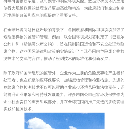
有毒有害物质浓度，及时预警和响应环境风险。数据分析技术的应用
性试验
应试验
使得大规模数据的处理变得更加高效和精准，为政府部门和企业制定
皮肤光变态反应试
环境保护政策和应急响应提供了重要支持。
验
日化产品
在全球环境问题日益严峻的背景下，各国政府和国际组织纷纷加强了
危险废弃物的监管和管理。例如，联合国环境规划署制定了《巴塞尔
洗衣液检测
洗涤剂检测
公约》和《斯德哥尔摩公约》，旨在限制跨国运输和不安全处理危险
废弃物。这些国际法律和政策的实施促进了全球范围内危险废弃物检
花露水检测
蚊香液检测
测技术的交流与合作，推动了检测技术的标准化和创新发展。
除了政府和国际组织的监管外，企业作为主要的危险废弃物产生者和
清洗剂检测
日化产品毒理检测
处理者，也在积极响应环保要求，加强废物管理和检测措施。先进的
危险废弃物检测技术不仅可以帮助企业减少环境风险和法律责任，还
洗手液检测
能提升企业形象和可持续发展能力。许多跨国公司已将环境保护作为
企业社会责任的重要组成部分，并在全球范围内推广先进的废物管理
实践和检测技术。
水处理剂