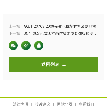
验
日化产品
上一篇：
GB/T 23763-2009光催化抗菌材料及制品抗
洗衣液检测
洗涤剂检测
菌性能的评价，检测方法和评价方法是什么？
下一篇：
JC/T 2039-2010抗菌防霉木质装饰板检测，
花露水检测
蚊香液检测
试验方法是什么
清洗剂检测
日化产品毒理检测
返回列表
洗手液检测
水处理剂
法律声明
|
投诉建议
|
网站地图
|
联系我们
水处理药剂检测
聚丙烯酰胺检测