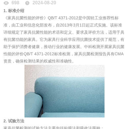
698
2024-08-20
1. 标准介绍
保险柜检测
气弹簧检测
《家具抗菌性能的评价》QB/T 4371-2012是中国轻工业推荐性标
准，由工业和信息化部发布，自2013年3月1日起正式实施。该标准
伸缩警棍检测
详细规定了家具抗菌性能的术语和定义、要求及评价方法，适用于具
有抗菌功能的家具。它为家具行业科学应用抗菌技术提供了规范，有
助于保护消费者健康，推动行业的健康发展。中科检测开展家具抗菌
非金属材料
性能的评价QB/T 4371-2012标准检测，家具抗菌检测报告具有CMA
资质，确保检测结果的权威性和准确性。
脱硫石膏检测
镀膜抗菌玻璃检测
光触媒检测
消毒产品
2. 试验方法
成分分析配方研发
驱蚊检测
家具抗菌检测的试验方法主要包括贴膜法和吸收法两种：