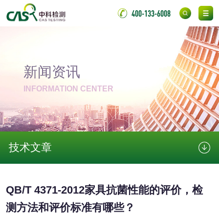
400-133-6008
胶粘剂
氯丁胶粘剂检测
通用型氯丁胶检测
新闻资讯
阻燃型氯丁胶检测
耐高温型氯丁胶检
INFORMATION CENTER
测
无底纸冷裱膜压敏
BOPP压敏胶粘带检
胶粘带检测
测
室温固化（硫化）
技术文章
氟硅密封胶检测
金属
金属材料质量检测
金属硬度测试
QB/T 4371-2012家具抗菌性能的评价，检
测方法和评价标准有哪些？
金属材料检测
喷嘴检测