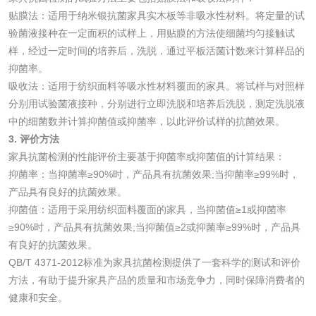
贴膜法：适用于纳米银抗菌家具实木板等非吸水性材料。将定量的试
验菌液接种在一定面积的试样上，用贴膜的方法使细菌均匀接触试
防霉检测
霉菌污染分析
样，经过一定时间的培养后，洗脱，通过平板活菌计数来计算样品的
抑菌率。
消毒产品备案
防螨除螨检测
吸收法：适用于纺织面料等吸水性材料覆面的家具。将试样与对照样
分别用试验菌液接种，分别进行立即洗脱和培养后洗脱，测定洗脱液
微生物检测
中的细菌数并计算抑菌值或抑菌率，以此评价试样的抗菌效果。
3. 评价方法
家具抗菌检测的性能评价主要基于抑菌率或抑菌值的计算结果：
化妆品
抑菌率：当抑菌率≥90%时，产品具有抗菌效果;当抑菌率≥99%时，
产品具有良好的抗菌效果。
化妆品毒理试验
化妆品毒理测试
抑菌值：适用于采用纺织面料覆面的家具，当抑菌值≥1或抑菌率
≥90%时，产品具有抗菌效果;当抑菌值≥2或抑菌率≥99%时，产品具
化妆品眼刺激试验
化妆品皮肤刺激试
有良好的抗菌效果。
QB/T 4371-2012标准为家具抗菌检测提供了一套科学的测试和评价
验
化妆品急性经口毒
化妆品皮肤变态反
方法，有助于提升家具产品的质量和市场竞争力，同时保障消费者的
健康和安全。
性试验
应试验
皮肤光变态反应试