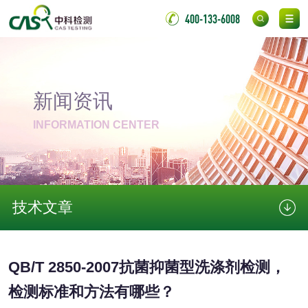
400-133-6008
阻燃型氯丁胶检测
耐高温型氯丁胶检
测
无底纸冷裱膜压敏
BOPP压敏胶粘带检
胶粘带检测
测
新闻资讯
室温固化（硫化）
INFORMATION CENTER
氟硅密封胶检测
金属
金属材料质量检测
金属硬度测试
技术文章
金属材料检测
喷嘴检测
保险柜检测
气弹簧检测
QB/T 2850-2007抗菌抑菌型洗涤剂检测，
检测标准和方法有哪些？
伸缩警棍检测