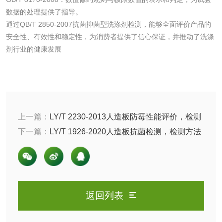
数据的处理提供了指导。
花露水检测
蚊香液检测
通过QB/T 2850-2007抗菌抑菌型洗涤剂检测，能够全面评价产品的
安全性、有效性和稳定性，为消费者提供了信心保证，并推动了洗涤
清洗剂检测
日化产品毒理检测
剂行业的健康发展
洗手液检测
上一篇：
LY/T 2230-2013人造板防霉性能评价，检测
标准和方法有哪些？
下一篇：
LY/T 1926-2020人造板抗菌检测，检测方法
水处理剂
和评价有哪些？
水处理药剂检测
聚丙烯酰胺检测
工业乳状氢氧化钙
铝酸钙检测
返回列表
检测
三氯异氰尿酸检测
磷酸二氢铵检测