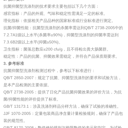
抗菌抑菌型洗涤剂的技术要求主要包括以下几个方面：
微生物检测
感官指标：产品的外观、气味和稳定性需满足一定的标准。
理化指标：依据相关产品品种的国家标准或行业标准进行测定。
抗菌/抑菌性能：抗菌型洗涤剂的杀菌率需达到QB/T 2738-2005中的
化妆品
7.2.7A1级以上水平(杀菌率≥90%)，抑菌型洗涤剂的抑菌率需达到
7.3.6B2级以上水平(抑菌≥50%)。
化妆品毒理试验
化妆品毒理测试
卫生指标：菌落总数应≤200 cfu/g，且不得检出粪大肠菌群。
稳定性：产品的抗菌、抑菌效果需稳定，并符合产品保质期要求。
化妆品眼刺激试验
化妆品皮肤刺激试
3. 参考标准
抗菌抑菌型洗涤剂检测过程中，参考以下标准进行：
验
化妆品急性经口毒
化妆品皮肤变态反
QB/T 2850-2007：规定了抗菌、抑菌型洗涤剂的要求和试验方法，
是本产品检测的主要依据。
性试验
应试验
皮肤光变态反应试
QB/T 2738-2005：提供了日化产品抗菌抑菌效果的评价方法，为抗
菌/抑菌性能的评价提供了标准。
验
GB/T 13173.1：涉及洗涤剂样品分样方法，确保了试验的准确性。
日化产品
JJF 1070-2005：定量包装商品净含量计量检验规则，确保了产品包
装的规范性。
洗衣液检测
洗涤剂检测
GB/T 8170-2008：数值修约规则与极限数值的表示和判定，为试验