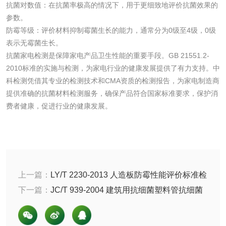
抗菌对数值：在抗菌率极高的情况下，用于更细致地评价抗菌效果的
参数。
洗手液检测
防霉等级：评价材料抑制霉菌生长的能力，通常分为0级至4级，0级
表示无霉菌生长。
抗菌家电检测是保障家电产品卫生性能的重要手段。GB 21551.2-
2010标准的实施与检测，为家电行业的健康发展提供了有力支持。中
水处理剂
科检测凭借其专业的检测技术和CMA资质的检测报告，为家电制造商
提供准确的抗菌材料检测服务，确保产品符合国家标准要求，保护消
水处理药剂检测
聚丙烯酰胺检测
费者健康，促进行业的健康发展。
工业乳状氢氧化钙
铝酸钙检测
检测
三氯异氰尿酸检测
磷酸二氢铵检测
上一篇：
LY/T 2230-2013 人造板防霉性能评价标准检
碳酸钙检测
测，试验方法和评价标准有哪些？
下一篇：
JC/T 939-2004 建筑用抗细菌塑料管抗细菌
性能检测，试验方法和评价方法有哪些？
活性炭