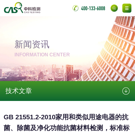
胶粘带检测
测
400-133-6008
室温固化（硫化）
氟硅密封胶检测
金属
新闻资讯
金属材料质量检测
金属硬度测试
INFORMATION CENTER
金属材料检测
喷嘴检测
保险柜检测
气弹簧检测
技术文章
伸缩警棍检测
非金属材料
GB 21551.2-2010家用和类似用途电器的抗
菌、除菌及净化功能抗菌材料检测，标准标
脱硫石膏检测
镀膜抗菌玻璃检测