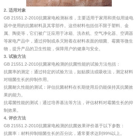
2. 适用对象
化妆品毒理试验
化妆品毒理测试
GB 21551.2-2010抗菌家电检测标准，主要适用于家用和类似用途电
器中使用的抗菌材料及其零部件。这些材料包括但不限于塑料、金
化妆品眼刺激试验
化妆品皮肤刺激试
属、陶瓷等，它们被广泛应用于冰箱、洗衣机、空气净化器、空调器
等家电产品中，通过抑制或杀灭附着在材料表面的细菌、霉菌等微生
验
化妆品急性经口毒
化妆品皮肤变态反
物，提升产品的卫生性能，保障用户的健康与安全。
3. 试验方法
性试验
应试验
皮肤光变态反应试
GB 21551.2-2010抗菌家电检测的抗菌性能的试验方法包括：
抗菌率的测定：通过特定的试验方法，如贴膜法或吸收法，测定材料
验
对细菌生长的抑制作用。
日化产品
抗菌耐久性能的测试：评估抗菌材料在长期使用后仍能保持其抗菌效
果的能力。
洗衣液检测
洗涤剂检测
抗霉菌性能的测试：通过培养基法等方法，评估材料对霉菌生长的抑
制效果。
花露水检测
蚊香液检测
4. 评价方法
GB 21551.2-2010抗菌家电检测的抗菌效果评价基于以下参数：
抗菌率：材料抑制细菌生长的百分比，通常要求达到99%以上。
清洗剂检测
日化产品毒理检测