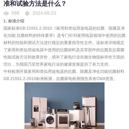
准和试验方法是什么？
光触媒检测
568
2024-08-23
1. 标准介绍
国家标准GB 21551.2-2010《家用和类似用途电器的抗菌、除菌及净
化功能 抗菌材料的特殊要求》是专门针对家用电器领域中使用的抗菌
材料的性能和测试方法进行规定的重要指导性文件。该标准详细规定
消毒产品
了家用和类似用途电器中使用的抗菌材料及其零部件的抗菌及抗霉菌
性能试验方法和效果评价，填补了家电行业在微生物指标评价方面的
成分分析配方研发
驱蚊检测
空白，为我国乃至世界家电行业的健康发展提供了有力支持。
中科检测开展家用和类似用途电器的抗菌、除菌及净化功能抗菌材料
防霉检测
霉菌污染分析
GB 21551.2-2010标准检测，抗菌家电检测报告具有CMA资质。
消毒产品备案
防螨除螨检测
微生物检测
化妆品