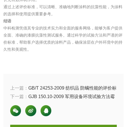
清洗剂检测
日化产品毒理检测
通过上述评价标准，可以清晰、准确地判断涂料的抗藻性能，为涂料
的选择和使用提供重要参考。
结语
洗手液检测
中科检测凭借其专业的技术实力和全面的服务网络，能够为客户提供
全面、准确的漆膜抗藻性测试服务。通过科学的试验方法和严谨的评
价标准，帮助客户选择优质的涂料产品，确保涂层在户外环境中的持
久性和美观性。
水处理剂
水处理药剂检测
聚丙烯酰胺检测
工业乳状氢氧化钙
铝酸钙检测
上一篇：
GB/T 24253-2009 纺织品 防螨性能的评价标
准，检测标准以及试验方法
下一篇：
GJB 150.10-2009 军用设备环境试验方法霉
检测
三氯异氰尿酸检测
磷酸二氢铵检测
菌试验，实验菌种以及试验方法
碳酸钙检测