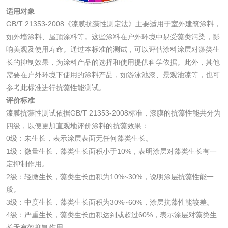
适用对象
化妆品
GB/T 21353-2008《漆膜抗藻性测定法》主要适用于室外建筑涂料，
如外墙涂料、屋顶涂料等。这些涂料在户外环境中易受藻类污染，影
化妆品毒理试验
化妆品毒理测试
响美观及使用寿命。通过本标准的测试，可以评估涂料涂层对藻类生
长的抑制效果，为涂料产品的选择和使用提供科学依据。此外，其他
化妆品眼刺激试验
化妆品皮肤刺激试
需要在户外环境下使用的涂料产品，如游泳池漆、景观池漆等，也可
参考此标准进行抗藻性能测试。
验
化妆品急性经口毒
化妆品皮肤变态反
评价标准
漆膜抗藻性测试依据GB/T 21353-2008标准，漆膜的抗藻性能共分为
性试验
应试验
皮肤光变态反应试
四级，以便更加直观地评价涂料的抗藻效果：
0级：未生长，表示涂层表面无任何藻类生长。
验
1级：微量生长，藻类生长面积小于10%，表明涂层对藻类生长有一
日化产品
定抑制作用。
2级：轻微生长，藻类生长面积为10%~30%，说明涂层抗藻性能一
洗衣液检测
洗涤剂检测
般。
3级：中度生长，藻类生长面积为30%~60%，涂层抗藻性能较差。
花露水检测
蚊香液检测
4级：严重生长，藻类生长面积达到或超过60%，表示涂层对藻类生
长无有效抑制作用。