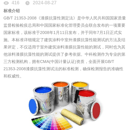
416
2024-08-27
脱硫石膏检测
镀膜抗菌玻璃检测
标准介绍
GB/T 21353-2008《漆膜抗藻性测定法》是中华人民共和国国家质量
光触媒检测
监督检验检疫总局和中国国家标准化管理委员会联合发布的一项重要
国家标准，该标准于2008年1月11日发布，并于同年7月1日正式实
施。本标准详细规定了建筑涂料中室外漆膜抗藻性能测试的方法及结
果评定，不仅适用于室外建筑涂料漆膜抗藻性能的测试，同时也为其
消毒产品
他涂料漆膜抗藻性能的测试提供了参考依据。中科检测作为专业的第
三方检测机构，拥有CMA(中国计量认证)资质，全面开展GB/T
21353-2008漆膜抗藻性测试法的标准检测，确保检测报告的准确性
成分分析配方研发
驱蚊检测
和权威性。
防霉检测
霉菌污染分析
消毒产品备案
防螨除螨检测
微生物检测