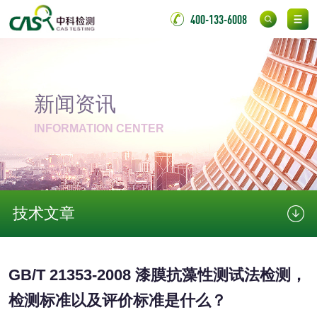
无底纸冷裱膜压敏
BOPP压敏胶粘带检
400-133-6008
胶粘带检测
测
室温固化（硫化）
氟硅密封胶检测
金属
新闻资讯
INFORMATION CENTER
金属材料质量检测
金属硬度测试
金属材料检测
喷嘴检测
保险柜检测
气弹簧检测
技术文章
伸缩警棍检测
GB/T 21353-2008 漆膜抗藻性测试法检测，
非金属材料
检测标准以及评价标准是什么？