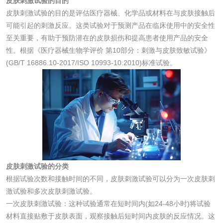
皮肤刺激试验的目的
皮肤刺激试验的目的是评估医疗器械、化学品或材料在与皮肤接触后
可能引起的刺激反应。这类试验对于预测产品在临床使用中的安全性
消毒产品
至关重要，有助于预防潜在的皮肤损伤和提高患者使用产品的安全
性。根据《医疗器械生物学评价 第10部分：刺激与皮肤致敏试验》
成分分析配方研发
驱蚊检测
(GB/T 16886.10-2017/ISO 10993-10:2010)标准试验。
防霉检测
霉菌污染分析
消毒产品备案
防螨除螨检测
微生物检测
皮肤刺激试验的分类
化妆品
根据试验次数和接触时间的不同，皮肤刺激试验可以分为一次皮肤刺
激试验和多次皮肤刺激试验。
一次皮肤刺激试验：这种试验通常在短时间内(如24-48小时)将试验
化妆品毒理试验
化妆品毒理测试
材料直接贴敷于皮肤表面，观察接触后短时间内皮肤的反应情况。这