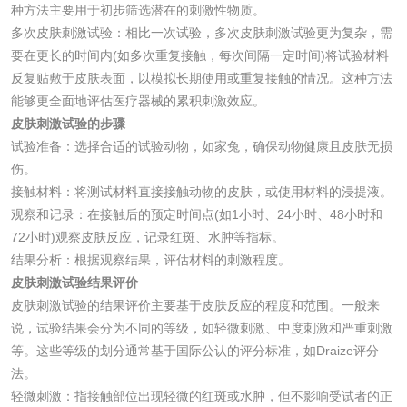
种方法主要用于初步筛选潜在的刺激性物质。
化妆品眼刺激试验
化妆品皮肤刺激试
多次皮肤刺激试验：相比一次试验，多次皮肤刺激试验更为复杂，需
验
要在更长的时间内(如多次重复接触，每次间隔一定时间)将试验材料
化妆品急性经口毒
化妆品皮肤变态反
反复贴敷于皮肤表面，以模拟长期使用或重复接触的情况。这种方法
能够更全面地评估医疗器械的累积刺激效应。
性试验
应试验
皮肤光变态反应试
皮肤刺激试验的步骤
试验准备：选择合适的试验动物，如家兔，确保动物健康且皮肤无损
验
伤。
日化产品
接触材料：将测试材料直接接触动物的皮肤，或使用材料的浸提液。
观察和记录：在接触后的预定时间点(如1小时、24小时、48小时和
洗衣液检测
洗涤剂检测
72小时)观察皮肤反应，记录红斑、水肿等指标。
结果分析：根据观察结果，评估材料的刺激程度。
花露水检测
蚊香液检测
皮肤刺激试验结果评价
皮肤刺激试验的结果评价主要基于皮肤反应的程度和范围。一般来
清洗剂检测
日化产品毒理检测
说，试验结果会分为不同的等级，如轻微刺激、中度刺激和严重刺激
等。这些等级的划分通常基于国际公认的评分标准，如Draize评分
法。
洗手液检测
轻微刺激：指接触部位出现轻微的红斑或水肿，但不影响受试者的正