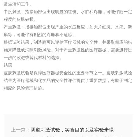
常生活和工作。
中度刺激：指接触部位出现明显的红斑、水肿和疼痛，可能伴随一定
程度的皮肤破损。
水处理剂
严重刺激：指接触部位出现严重的炎症反应，如大片红斑、水疱、溃
疡等，可能伴有剧烈的疼痛和不适感。
水处理药剂检测
聚丙烯酰胺检测
根据试验结果，制造商可以评估医疗器械的安全性，并采取相应的措
施来降低或消除刺激风险。对于严重刺激性的医疗器械，需要进行进
工业乳状氢氧化钙
铝酸钙检测
一步的改进或替代材料的选择。
结语
检测
皮肤刺激试验是保障医疗器械安全性的重要环节之一。皮肤刺激试验
三氯异氰尿酸检测
磷酸二氢铵检测
结果为医疗器械和化学品的安全性评估提供了重要数据，有助于制定
相应的风险管理措施。
碳酸钙检测
活性炭
活性炭检测
煤质颗粒活性炭检
上一篇：
阴道刺激试验，实验目的以及实验步骤