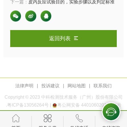
下一篇：
皮内反应试验目的，实验步骤以及判定标准
测
脱硫脱硝活性炭检
煤质活性炭检测
测
电厂水处理活性炭
木质活性炭检测
检测
返回列表
木质净水用活性炭
检测
农药肥料
肥料检测
微生物肥料检测
法律声明
|
投诉建议
|
网站地图
|
联系我们
化肥检测
微生物菌剂检测
Copyright © 2023
中科检测
技术服务（广州）股份有限公司
有机肥检测
钾肥检测
.
粤ICP备13056264号
|
粤公网安备 44010602011168号
磷酸肥料检测