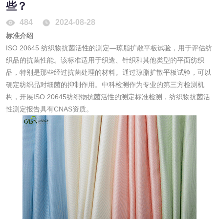
消毒产品
些？
484
2024-08-28
成分分析配方研发
驱蚊检测
标准介绍
ISO 20645 纺织物抗菌活性的测定—琼脂扩散平板试验，用于评估纺
防霉检测
霉菌污染分析
织品的抗菌性能。该标准适用于织造、针织和其他类型的平面纺织
品，特别是那些经过抗菌处理的材料。通过琼脂扩散平板试验，可以
消毒产品备案
防螨除螨检测
确定纺织品对细菌的抑制作用。中科检测作为专业的第三方检测机
构，开展ISO 20645纺织物抗菌活性的测定标准检测，纺织物抗菌活
微生物检测
性测定报告具有CNAS资质。
化妆品
化妆品毒理试验
化妆品毒理测试
化妆品眼刺激试验
化妆品皮肤刺激试
验