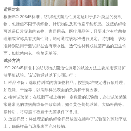
化妆品急性经口毒
化妆品皮肤变态反
适用对象
性试验
应试验
根据ISO 20645标准，纺织物抗菌活性测定适用于多种类型的纺织
皮肤光变态反应试
物，包括但不限于机织物、针织物以及其他扁平纺织品。这些纺织物
验
可以是日常穿着的衣物、家居用品、医疗用品等，只要其含有抗菌整
日化产品
理剂或宣称具有抗菌性能，均可通过该标准进行测定。特别地，该标
准特别适用于测试那些含有亲水性、透气性材料或抗菌产品的卫生饰
洗衣液检测
洗涤剂检测
面，如抗菌内衣、抗菌床单等。
试验方法
花露水检测
蚊香液检测
ISO 20645标准中的纺织物抗菌活性测定的试验方法主要采用琼脂扩
散平板试验。该试验通过以下步骤进行：
1. 样品准备：选取待测试的纺织物样品，按照标准规定进行预处理，
清洗剂检测
日化产品毒理检测
如洗涤、干燥等，以消除样品表面的杂质和干扰因素。
2. 接种试验菌：在琼脂平板上接种一定数量的试验菌，这些试验菌通
洗手液检测
常是常见的致病菌或条件致病菌，如金黄色葡萄球菌、大肠杆菌等。
接种后，将琼脂平板置于无菌条件下备用。
3. 放置样品：将处理后的纺织物样品放置在接种了试验菌的琼脂平板
上，确保样品与琼脂表面充分接触。