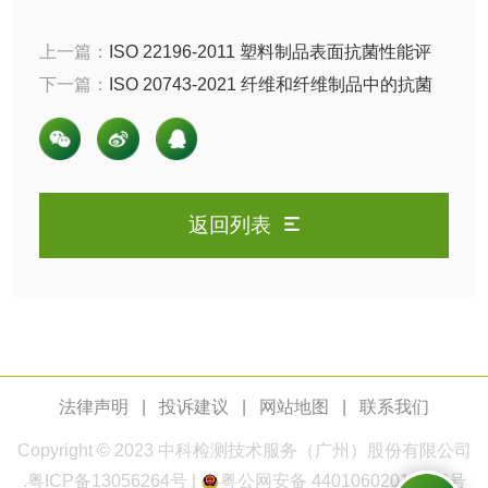
电厂水处理活性炭
木质活性炭检测
上一篇：
ISO 22196-2011 塑料制品表面抗菌性能评
检测
木质净水用活性炭
价：评价标准以及适用对象
下一篇：
ISO 20743-2021 纤维和纤维制品中的抗菌
检测
性能和抑菌性能的试验方法和评价标准
农药肥料
肥料检测
微生物肥料检测
返回列表
化肥检测
微生物菌剂检测
有机肥检测
钾肥检测
磷酸肥料检测
法律声明
|
投诉建议
|
网站地图
|
联系我们
化工试剂
Copyright © 2023
中科检测
技术服务（广州）股份有限公司
.
粤ICP备13056264号
|
粤公网安备 44010602011168号