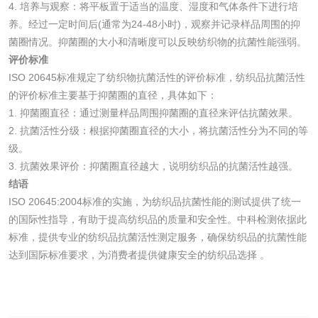
水处理剂
4. 培养与观察：将平板置于适当的温度、湿度和气体条件下进行培
养。经过一定时间后(通常为24-48小时)，观察并记录样品周围的抑
水处理药剂检测
聚丙烯酰胺检测
菌圈情况。抑菌圈的大小和清晰度可以反映纺织物的抗菌性能强弱。
评价标准
ISO 20645标准规定了纺织物抗菌活性的评价标准，纺织品抗菌活性
工业乳状氢氧化钙
铝酸钙检测
的评价标准主要基于抑菌圈的直径，具体如下：
检测
1. 抑菌圈直径：通过测量样品周围抑菌圈的直径来评估抗菌效果。
三氯异氰尿酸检测
磷酸二氢铵检测
2. 抗菌活性分级：根据抑菌圈直径的大小，将抗菌活性分为不同的等
级。
碳酸钙检测
3. 抗菌效果评价：抑菌圈直径越大，说明纺织品的抗菌活性越强。
结语
ISO 20645:2004标准的实施，为纺织品抗菌性能的测试提供了统一
活性炭
的国际性指导，有助于提高纺织品的质量和安全性。中科检测依据此
标准，提供专业的纺织品抗菌活性测定服务，确保纺织品的抗菌性能
活性炭检测
煤质颗粒活性炭检
达到国际标准要求，为消费者提供健康安全的纺织品选择 。
测
脱硫脱硝活性炭检
煤质活性炭检测
测