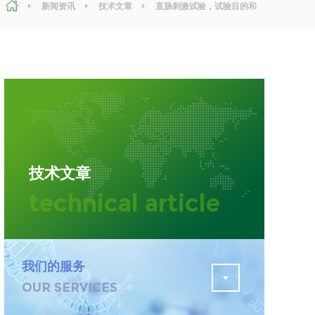
新闻资讯
技术文章
直肠刺激试验，试验目的和
试验步骤有哪些？
污水检测
证
排污许可证办理
查
更多
在线咨询
技术文章
轨道交通变形监测
technical article
遥感
更多
我们的服务
OUR SERVICES
程
固废处理工程