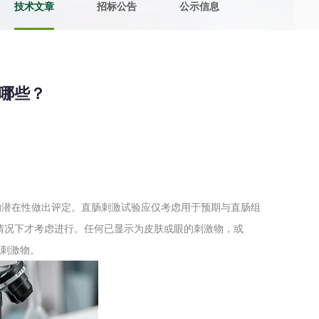
技术文章
招标公告
公示信息
土壤污染检测
评价
水土保持监测
绿色产品认
哪些？
审核
环境风险评价
矿山场地调
在线咨询
系统
不动产测绘
工程测量
的潜在性做出评定。直肠刺激试验应仅考虑用于预期与直肠组
基准网监测
摄影测量与
情况下才考虑进行。任何已显示为皮肤或眼的刺激物，或
肠刺激物。
气治理
废气处理工程
废水处理工