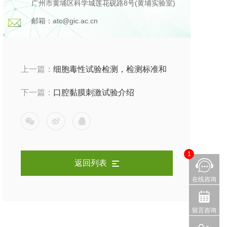
广州市黄埔区科学城莲花砚路8号(黄埔实验室)
邮箱：atc@gic.ac.cn
上一篇：
细胞毒性试验检测，检测标准和
试验方法是什么？
下一篇：
口腔黏膜刺激试验介绍
1
返回列表
在线咨询
留言咨询