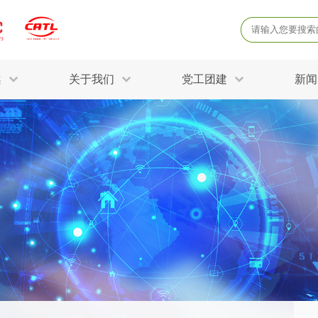
案
关于我们
党工团建
新闻
产品质量鉴定
病
解决方案
三废监测
电磁辐射检
固废危废鉴定
防
STRY SOLUTIONS
二噁英检测
土壤检测
土壤场地调查
成
球各产业提供一站式
生态环境检测
有
技术解决方案。
消毒检测备案
运
空气净化检测
涉
评价
矿山资源调查
危险废物鉴
公共卫生检测
放
环境风险评估
农用地土壤