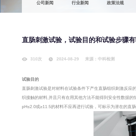
公司新闻
行业新闻
政策法规
农副产品
咨询服务
质量鉴定
卫生评价
绿色工厂
直肠刺激试验，试验目的和试验步骤有
专项服务
清洁生产
新能源
310次
2024-08-29
来源：中科检测
测绘测量
综合检测
试验目的
地理信息
直肠刺激试验是对材料在试验条件下产生直肠组织刺激反应
海洋测绘
织接触的材料,并且只有在用其他方法不能得到安全性数据的
pH≤2.0或≥11.5的材料不应再进行试验，可标示为潜在的直
环保工程
VOCs废