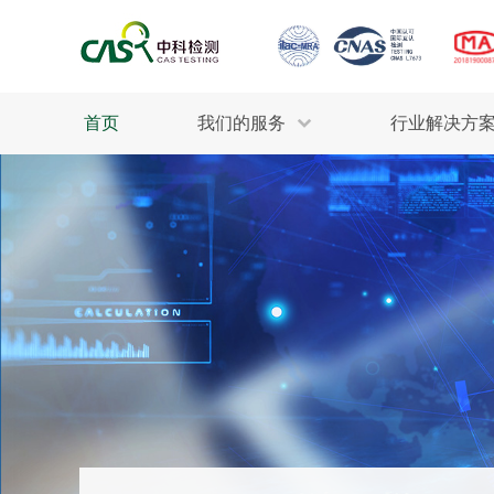
首页
我们的服务
行业解决方
生态环保
检测服务
工业材料
行业
污水检测
美妆消毒
INDU
废气检测
石油化工
为全
轻工产品
评估调查
整体
制药医疗
电子电气
耕地质量
建筑材料
场地调查