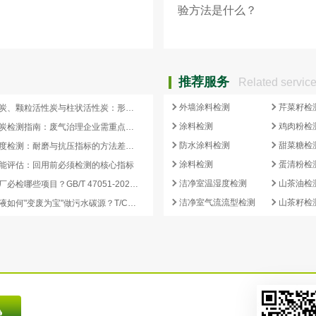
验方法是什么？
推荐服务
Related servic
外墙涂料检测
芹菜籽检
蜂窝活性炭、颗粒活性炭与柱状活性炭：形态差异与检测重点对照
涂料检测
鸡肉粉检
蜂窝活性炭检测指南：废气治理企业需重点关注的5项核心指标
防水涂料检测
甜菜糖检
活性炭强度检测：耐磨与抗压指标的方法差异及验收意义
涂料检测
蛋清粉检
能评估：回用前必须检测的核心指标
洁净室温湿度检测
山茶油检
再生炭出厂必检哪些项目？GB/T 47051-2026 再生活性炭检测清单这样列
洁净室气流流型检测
山茶籽检
副产浓缩液如何"变废为宝"做污水碳源？T/CCEIA 0006-2026 核心解读