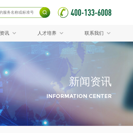
400-133-6008
资讯
人才培养
联系我们
毒杀灭试验
食品接触材料检测
光伏检测
测
声环境与振动检测
护产品检测
可靠性测试
新闻资讯
更多
分分析化验
食品安全检测
毒有害检测
洁净度检测
INFORMATION CENTER
动场地检测
化妆品检测
水产品检测
水资源检测
别
危废鉴定
射卫生检测
毒理检测
调查
更多