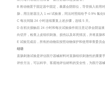
B 将动物置于固定器中固定，暴露会阴部位，导管插入前用
肠，用注射器注入 1 ml 试验液，同法对照组给予 0.9% 氯
C 每次间隔 24 小时连续重复上述步骤，连续 5 天。
D 在初次接触后 24 小时和每次试验操作前注意记录会阴溢
向切开，检查上皮组织刺激、损伤以及坏死情况，并将直肠
E 试验完成后，所有的动物应按照动物保护和使用审查委员
结语
直肠刺激试验是评估医疗器械材料对直肠组织刺激性的重要手段。通过
评价方法，可以科学、客观地评估材料的安全性，为医疗器