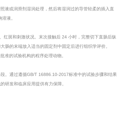
对照液或润滑剂湿润处理，然后将湿润过的导管轻柔的插入直
化钠溶液。
液、红斑和刺激状况。末次接触后 24 小时，完整切下直肠后纵
和大肠的末端放入适当的固定剂中固定后进行组织学评价。
会批准的试验机构的程序处理动物。
遵循GB/T 16886.10-2017标准中的试验步骤和结果
械的研发和临床应用提供有力保障。