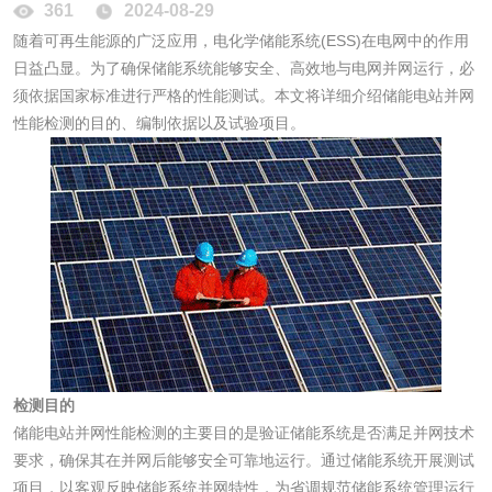
361
2024-08-29
消毒产品
随着可再生能源的广泛应用，电化学储能系统(ESS)在电网中的作用
日益凸显。为了确保储能系统能够安全、高效地与电网并网运行，必
成分分析配方研发
驱蚊检测
须依据国家标准进行严格的性能测试。本文将详细介绍储能电站并网
性能检测的目的、编制依据以及试验项目。
防霉检测
霉菌污染分析
消毒产品备案
防螨除螨检测
微生物检测
化妆品
化妆品毒理试验
化妆品毒理测试
检测目的
储能电站并网性能检测的主要目的是验证储能系统是否满足并网技术
化妆品眼刺激试验
化妆品皮肤刺激试
要求，确保其在并网后能够安全可靠地运行。通过储能系统开展测试
项目，以客观反映储能系统并网特性，为省调规范储能系统管理运行