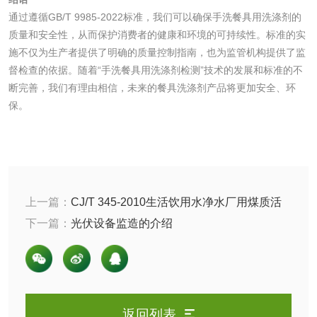
通过遵循GB/T 9985-2022标准，我们可以确保手洗餐具用洗涤剂的
清洗剂检测
日化产品毒理检测
质量和安全性，从而保护消费者的健康和环境的可持续性。标准的实
施不仅为生产者提供了明确的质量控制指南，也为监管机构提供了监
督检查的依据。随着“手洗餐具用洗涤剂检测”技术的发展和标准的不
洗手液检测
断完善，我们有理由相信，未来的餐具洗涤剂产品将更加安全、环
保。
水处理剂
水处理药剂检测
聚丙烯酰胺检测
上一篇：
CJ/T 345-2010生活饮用水净水厂用煤质活
性炭检测的介绍
下一篇：
光伏设备监造的介绍
工业乳状氢氧化钙
铝酸钙检测
检测
三氯异氰尿酸检测
磷酸二氢铵检测
碳酸钙检测
返回列表