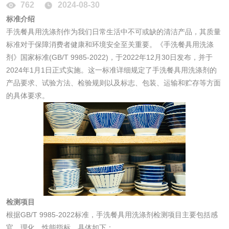
762
2024-08-30
标准介绍
脱硫石膏检测
镀膜抗菌玻璃检测
手洗餐具用洗涤剂作为我们日常生活中不可或缺的清洁产品，其质量
标准对于保障消费者健康和环境安全至关重要。《手洗餐具用洗涤
光触媒检测
剂》国家标准(GB/T 9985-2022)，于2022年12月30日发布，并于
2024年1月1日正式实施。这一标准详细规定了手洗餐具用洗涤剂的
产品要求、试验方法、检验规则以及标志、包装、运输和贮存等方面
的具体要求。
消毒产品
成分分析配方研发
驱蚊检测
防霉检测
霉菌污染分析
消毒产品备案
防螨除螨检测
检测项目
根据GB/T 9985-2022标准，手洗餐具用洗涤剂检测项目主要包括感
微生物检测
官、理化、性能指标，具体如下：