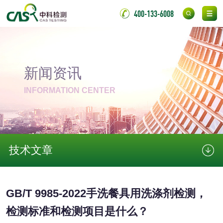
测
400-133-6008
无底纸冷裱膜压敏
BOPP压敏胶粘带检
胶粘带检测
测
室温固化（硫化）
氟硅密封胶检测
新闻资讯
金属
INFORMATION CENTER
金属材料质量检测
金属硬度测试
金属材料检测
喷嘴检测
技术文章
保险柜检测
气弹簧检测
伸缩警棍检测
GB/T 9985-2022手洗餐具用洗涤剂检测，
检测标准和检测项目是什么？
非金属材料