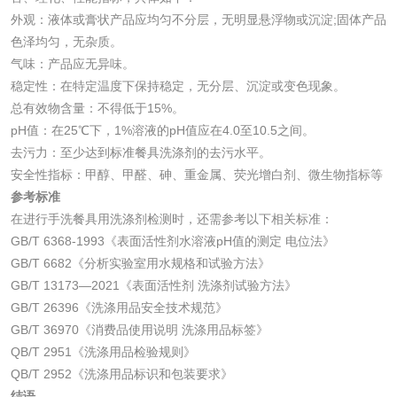
外观：液体或膏状产品应均匀不分层，无明显悬浮物或沉淀;固体产品
色泽均匀，无杂质。
化妆品
气味：产品应无异味。
稳定性：在特定温度下保持稳定，无分层、沉淀或变色现象。
化妆品毒理试验
化妆品毒理测试
总有效物含量：不得低于15%。
pH值：在25℃下，1%溶液的pH值应在4.0至10.5之间。
化妆品眼刺激试验
化妆品皮肤刺激试
去污力：至少达到标准餐具洗涤剂的去污水平。
安全性指标：甲醇、甲醛、砷、重金属、荧光增白剂、微生物指标等
验
化妆品急性经口毒
化妆品皮肤变态反
参考标准
在进行手洗餐具用洗涤剂检测时，还需参考以下相关标准：
性试验
应试验
皮肤光变态反应试
GB/T 6368-1993《表面活性剂水溶液pH值的测定 电位法》
GB/T 6682《分析实验室用水规格和试验方法》
验
GB/T 13173—2021《表面活性剂 洗涤剂试验方法》
日化产品
GB/T 26396《洗涤用品安全技术规范》
GB/T 36970《消费品使用说明 洗涤用品标签》
洗衣液检测
洗涤剂检测
QB/T 2951《洗涤用品检验规则》
QB/T 2952《洗涤用品标识和包装要求》
花露水检测
蚊香液检测
结语