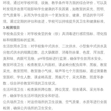
环境。通过对学校环境、设施、教学条件等方面的综合评价，可以及
验
时发现并改善可能影响学生健康的不良因素，如教室的采光、照明、
化妆品急性经口毒
化妆品皮肤变态反
空气质量等，从而为学生提供一个更加安全、健康、舒适的学习环
境。通过定期的评估和改进，学校可以持续提升其卫生和健康标准。
性试验
应试验
皮肤光变态反应试
3.检测项目
学校食品安全：对学校食堂的食（饮）具消毒进行感官指标、理化指
验
标和细菌指标的监测。
日化产品
生活饮用水卫生：对学校集中式供水、二次供水、小型集中式供水及
分散式供水的细菌总数、总大肠菌群、消毒剂余量、色度、浑浊度、
洗衣液检测
洗涤剂检测
臭和味、肉眼可见物、pH等指标进行监测，确保学生饮用水安全。
教室环境卫生：检查教室人均面积、课桌椅分配负荷率、黑板、教室
花露水检测
蚊香液检测
采光、教室照明、教室微小气候、噪声等七个方面指标。通过测量教
室面积、学生人数、课桌椅高度、黑板尺寸、采光系数、照度等参
清洗剂检测
日化产品毒理检测
数，综合评价教室环境的卫生状况。
生活环境卫生：检查厕所蹲位数、蹲位宽度、宿舍通风、采光等条
件，确保学生生活环境的安全和舒适。
洗手液检测
公共场所卫生：对这些场所的卫生设施、空气质量、水质等进行全面
检测，确保公共场所的卫生安全。