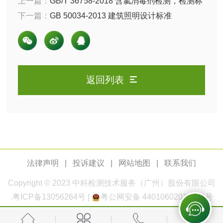
上一篇：
GB/T 36758-2018 含氯消毒剂检测，检测标
准以及检测项目是什么？
下一篇：
GB 50034-2013 建筑照明设计标准
测
电厂水处理活性炭
木质活性炭检测
检测
木质净水用活性炭
检测
返回列表
农药肥料
肥料检测
微生物肥料检测
化肥检测
微生物菌剂检测
法律声明
|
投诉建议
|
网站地图
|
联系我们
有机肥检测
钾肥检测
Copyright © 2023
中科检测
技术服务（广州）股份有限公司
磷酸肥料检测
.
粤ICP备13056264号
|
粤公网安备 44010602011168号