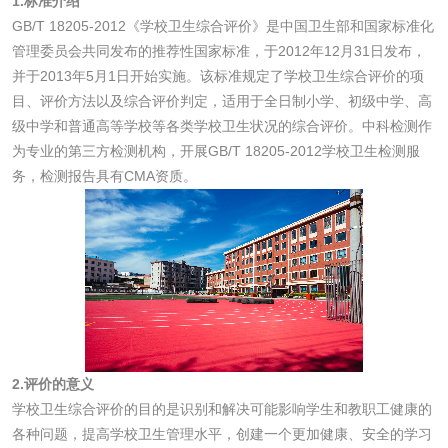
1.标准介绍
GB/T 18205-2012《学校卫生综合评价》是中国卫生部和国家标准化
消毒产品
管理委员会共同发布的推荐性国家标准，于2012年12月31日发布，
并于2013年5月1日开始实施。该标准规定了学校卫生综合评价的项
成分分析配方研发
驱蚊检测
目、评价方法以及综合评价判定，适用于全日制小学、初级中学、高
级中学和普通高等学校等各类学校卫生状况的综合评价。中科检测作
为专业的第三方检测机构，开展GB/T 18205-2012学校卫生检测服
防霉检测
霉菌污染分析
务，检测报告具有CMA资质。
消毒产品备案
防螨除螨检测
微生物检测
化妆品
2.评价的意义
化妆品毒理试验
化妆品毒理测试
学校卫生综合评价的目的是识别和解决可能影响学生和教职工健康的
各种问题，提高学校卫生管理水平，创建一个更加健康、安全的学习
化妆品眼刺激试验
化妆品皮肤刺激试