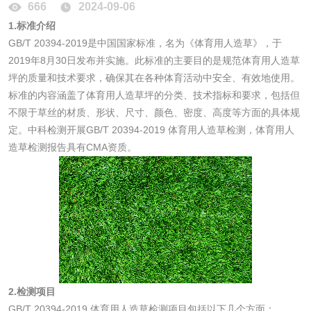
666
2024-09-06
1.标准介绍
消毒产品
GB/T 20394-2019是中国国家标准，名为《体育用人造草》，于
2019年8月30日发布并实施。此标准的主要目的是规范体育用人造草
坪的质量和技术要求，确保其在各种体育活动中安全、有效地使用。
成分分析配方研发
驱蚊检测
标准的内容涵盖了体育用人造草坪的分类、技术指标和要求，包括但
不限于草丝的材质、形状、尺寸、颜色、密度、高度等方面的具体规
防霉检测
霉菌污染分析
定。中科检测开展GB/T 20394-2019 体育用人造草检测，体育用人
造草检测报告具有CMA资质。
消毒产品备案
防螨除螨检测
微生物检测
化妆品
化妆品毒理试验
化妆品毒理测试
2.检测项目
GB/T 20394-2019 体育用人造草检测项目包括以下几个方面：