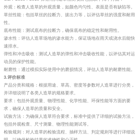
化妆品眼刺激试验
化妆品皮肤刺激试
外观：检查人造草的外观质量，如颜色均匀性、表面是否有缺陷等。
草丝性能：包括草丝的拉断力、拔出力等，以评估草丝的强度和耐用
验
化妆品急性经口毒
化妆品皮肤变态反
性。
底布性能：测试底布的拉断力，确保底布的稳定性和耐用性。
性试验
应试验
皮肤光变态反应试
渗水性：评估人造草场地的渗水能力，保证场地在雨天或浇水后能快
速排水。
验
弹性和冲击吸收：测试人造草的弹性和冲击吸收性能，以评估其对运
日化产品
动员的保护性能。
耐磨性：通过模拟实际使用中的磨损情况，评估人造草的耐磨性能。
洗衣液检测
洗涤剂检测
3.评价标准
产品分类和规格：根据用途、草高、密度等参数对人造草进行分类，
花露水检测
蚊香液检测
并详细说明了各类人造草的规格要求。
要求：包括外观质量、物理性能、化学性能、环保性能等方面的要
清洗剂检测
日化产品毒理检测
求，确保人造草的质量和安全。
试验方法：为确保人造草符合要求，标准中提供了详细的试验方法，
包括外观检查、尺寸测量、物理性能测试等。
洗手液检测
检验规则：对人造草的检验流程、抽样方法、判定规则等进行详细说
明，以确保检验结果的准确性和公正性。