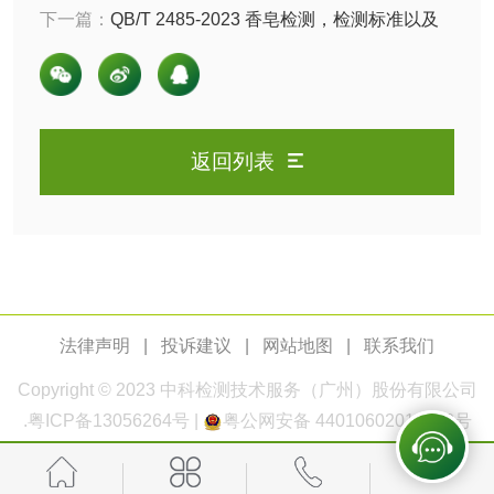
脱硫脱硝活性炭检
煤质活性炭检测
下一篇：
QB/T 2485-2023 香皂检测，检测标准以及
参考标准有哪些？
测
电厂水处理活性炭
木质活性炭检测
检测
木质净水用活性炭
返回列表
检测
农药肥料
肥料检测
微生物肥料检测
化肥检测
微生物菌剂检测
法律声明
|
投诉建议
|
网站地图
|
联系我们
有机肥检测
钾肥检测
Copyright © 2023
中科检测
技术服务（广州）股份有限公司
.
粤ICP备13056264号
|
粤公网安备 44010602011168号
磷酸肥料检测