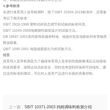
4.参考标准
在进行体育用人造草检测时，除了GB/T 20394-2019标准外，还需参
水处理剂
考以下相关标准：
GB/T 2918-1998 塑料试样状态调节和试验的标准环境。
水处理药剂检测
聚丙烯酰胺检测
GB/T 11049-2008地燃烧性能室温片剂试验方法。
GB 18587-2001室内装饰装修材料地、地毯衬垫及地胶粘剂有害物质
释放限量。
工业乳状氢氧化钙
铝酸钙检测
QB/T 1090-2001 地毯绒簇拔出力的试验方法。
检测
结言
三氯异氰尿酸检测
磷酸二氢铵检测
体育用人造草检测是为了确保体育用人造草的性能能够满足运动场地
的使用要求，保障运动员的安全，同时也考虑到环保和可持续性。通
碳酸钙检测
过这些标准的测试，可以对人造草产品进行全面的质量控制。
活性炭
活性炭检测
煤质颗粒活性炭检
上一篇：
SB/T 10371-2003 鸡精调味料检测介绍
测