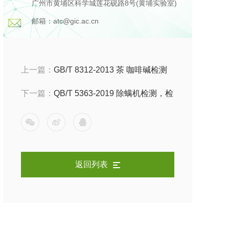
广州市黄埔区科学城莲花砚路8号(黄埔实验室)
邮箱：atc@gic.ac.cn
上一篇：
GB/T 8312-2013 茶 咖啡碱检测
介绍
下一篇：
QB/T 5363-2019 除螨机检测，检
测项目有哪些？
返回列表