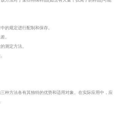
该方法对于某些特殊样品(如含有大量干扰离子的样品)可能
准中的规定进行配制和保存。
误差。
适的测定方法。
性。
》标准中的三种方法各有其独特的优势和适用对象。在实际应用中，应
保