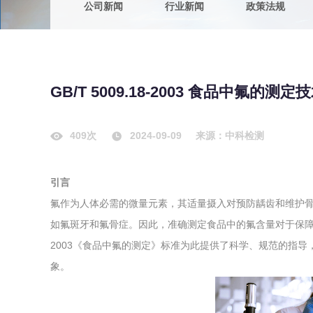
公司新闻
行业新闻
政策法规
农副产品
咨询服务
质量鉴定
卫生评价
绿色工厂
GB/T 5009.18-2003 食品中氟的测
专项服务
清洁生产
新能源
409次
2024-09-09
来源：中科检测
测绘测量
综合检测
引言
地理信息
氟作为人体必需的微量元素，其适量摄入对预防龋齿和维护
海洋测绘
如氟斑牙和氟骨症。因此，准确测定食品中的氟含量对于保障食品安
2003《食品中氟的测定》标准为此提供了科学、规范的指
环保工程
象。
VOCs废