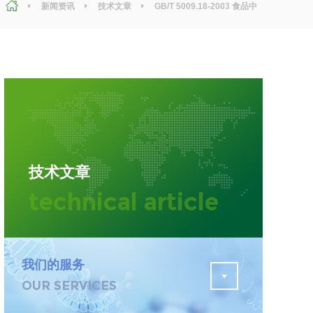
新闻资讯
技术文章
GB/T 5009.18-2003 食品中
氟的测定技术科普
污水检测
证
排污许可证办理
查
更多
在线咨询
技术文章
轨道交通变形监测
technical article
遥感
更多
我们的服务
OUR SERVICES
程
固废处理工程