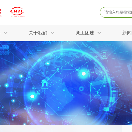
案
关于我们
党工团建
新闻
产品质量鉴定
病
解决方案
三废监测
电磁辐射检
固废危废鉴定
防
STRY SOLUTIONS
二噁英检测
土壤检测
土壤场地调查
成
球各产业提供一站式
生态环境检测
有
技术解决方案。
消毒检测备案
运
空气净化检测
涉
评价
矿山资源调查
危险废物鉴
公共卫生检测
放
环境风险评估
农用地土壤