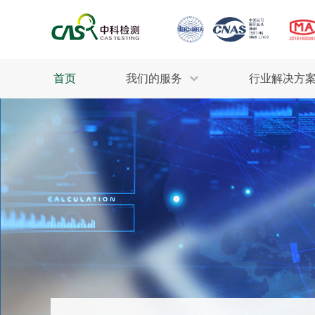
首页
我们的服务
行业解决方
生态环保
检测服务
工业材料
行业
污水检测
美妆消毒
INDU
废气检测
石油化工
为全
轻工产品
评估调查
整体
制药医疗
电子电气
耕地质量
建筑材料
场地调查