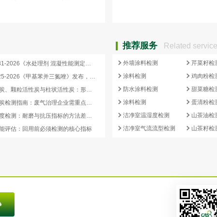
推荐服务
Related servic
外墙涂料检测
芹菜籽检
HG/T 4331-2026《水处理剂 混凝性能测定方法》发布，2026 年 12 月 1 日起实施
涂料检测
鸡肉粉检
HG/T 3925-2026《甲基苯并三氮唑》发布，2026 年 12 月 1 日起实施
防水涂料检测
甜菜糖检
蜂窝活性炭、颗粒活性炭与柱状活性炭：形态差异与检测重点对照
涂料检测
蛋清粉检
蜂窝活性炭检测指南：废气治理企业需重点关注的5项核心指标
洁净室温湿度检测
山茶油检
活性炭强度检测：耐磨与抗压指标的方法差异及验收意义
洁净室气流流型检测
山茶籽检
能评估：回用前必须检测的核心指标