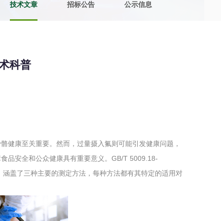
技术文章
招标公告
公示信息
土壤污染检测
评价
水土保持监测
绿色产品认
定技术科普
审核
环境风险评价
矿山场地调
在线咨询
系统
不动产测绘
工程测量
骨骼健康至关重要。然而，过量摄入氟则可能引发健康问题，
基准网监测
摄影测量与
全和公众健康具有重要意义。GB/T 5009.18-
导，涵盖了三种主要的测定方法，每种方法都有其特定的适用对
气治理
废气处理工程
废水处理工