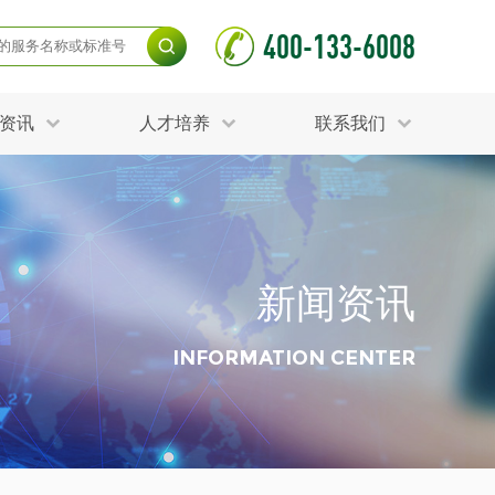
400-133-6008
资讯
人才培养
联系我们
毒杀灭试验
食品接触材料检测
光伏检测
测
声环境与振动检测
护产品检测
可靠性测试
新闻资讯
更多
分分析化验
食品安全检测
毒有害检测
洁净度检测
INFORMATION CENTER
动场地检测
化妆品检测
水产品检测
水资源检测
别
危废鉴定
射卫生检测
毒理检测
调查
更多