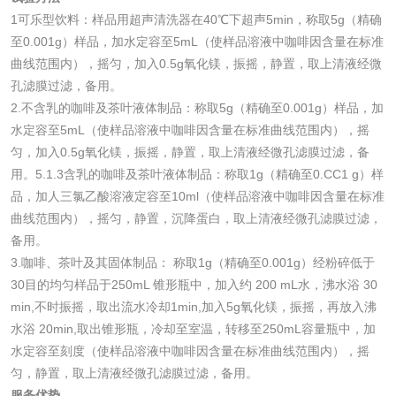
1可乐型饮料：样品用超声清洗器在40℃下超声5min，称取5g（精确
化妆品
至0.001g）样品，加水定容至5mL（使样品溶液中咖啡因含量在标准
曲线范围内），摇匀，加入0.5g氧化镁，振摇，静置，取上清液经微
化妆品毒理试验
化妆品毒理测试
孔滤膜过滤，备用。
2.不含乳的咖啡及茶叶液体制品：称取5g（精确至0.001g）样品，加
化妆品眼刺激试验
化妆品皮肤刺激试
水定容至5mL（使样品溶液中咖啡因含量在标准曲线范围内），摇
匀，加入0.5g氧化镁，振摇，静置，取上清液经微孔滤膜过滤，备
验
化妆品急性经口毒
化妆品皮肤变态反
用。5.1.3含乳的咖啡及茶叶液体制品：称取1g（精确至0.CC1 g）样
品，加人三氯乙酸溶液定容至10ml（使样品溶液中咖啡因含量在标准
性试验
应试验
皮肤光变态反应试
曲线范围内），摇匀，静置，沉降蛋白，取上清液经微孔滤膜过滤，
备用。
验
3.咖啡、茶叶及其固体制品： 称取1g（精确至0.001g）经粉碎低于
日化产品
30目的均匀样品于250mL 锥形瓶中，加入约 200 mL水，沸水浴 30
min,不时振摇，取出流水冷却1min,加入5g氧化镁，振摇，再放入沸
洗衣液检测
洗涤剂检测
水浴 20min,取出锥形瓶，冷却至室温，转移至250mL容量瓶中，加
水定容至刻度（使样品溶液中咖啡因含量在标准曲线范围内），摇
花露水检测
蚊香液检测
匀，静置，取上清液经微孔滤膜过滤，备用。
服务优势