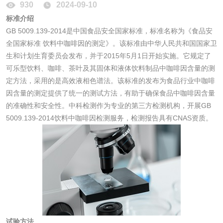
930
2024-09-10
脱硫石膏检测
镀膜抗菌玻璃检测
标准介绍
GB 5009.139-2014是中国食品安全国家标准，标准名称为《食品安
光触媒检测
全国家标准 饮料中咖啡因的测定》。该标准由中华人民共和国国家卫
生和计划生育委员会发布，并于2015年5月1日开始实施。它规定了
可乐型饮料、咖啡、茶叶及其固体和液体饮料制品中咖啡因含量的测
定方法，采用的是高效液相色谱法。该标准的发布为食品行业中咖啡
消毒产品
因含量的测定提供了统一的测试方法，有助于确保食品中咖啡因含量
的准确性和安全性。中科检测作为专业的第三方检测机构，开展GB
5009.139-2014饮料中咖啡因检测服务，检测报告具有CNAS资质。
成分分析配方研发
驱蚊检测
防霉检测
霉菌污染分析
消毒产品备案
防螨除螨检测
微生物检测
试验方法