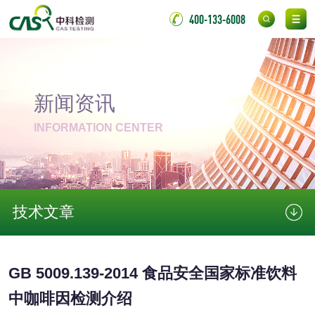
无底纸冷裱膜压敏
BOPP压敏胶粘带检
400-133-6008
胶粘带检测
测
室温固化（硫化）
氟硅密封胶检测
金属
新闻资讯
INFORMATION CENTER
金属材料质量检测
金属硬度测试
金属材料检测
喷嘴检测
保险柜检测
气弹簧检测
技术文章
伸缩警棍检测
GB 5009.139-2014 食品安全国家标准饮料
非金属材料
中咖啡因检测介绍