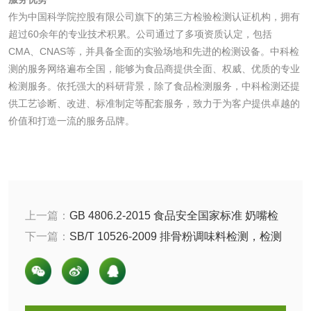
清洗剂检测
日化产品毒理检测
作为中国科学院控股有限公司旗下的第三方检验检测认证机构，拥有
超过60余年的专业技术积累。公司通过了多项资质认定，包括
CMA、CNAS等，并具备全面的实验场地和先进的检测设备。中科检
洗手液检测
测的服务网络遍布全国，能够为食品商提供全面、权威、优质的专业
检测服务。依托强大的科研背景，除了食品检测服务，中科检测还提
供工艺诊断、改进、标准制定等配套服务，致力于为客户提供卓越的
价值和打造一流的服务品牌。
水处理剂
水处理药剂检测
聚丙烯酰胺检测
工业乳状氢氧化钙
铝酸钙检测
上一篇：
GB 4806.2-2015 食品安全国家标准 奶嘴检
测，检测标准以及技术要求
下一篇：
SB/T 10526-2009 排骨粉调味料检测，检测
检测
三氯异氰尿酸检测
磷酸二氢铵检测
标准以及试验方法是什么
碳酸钙检测