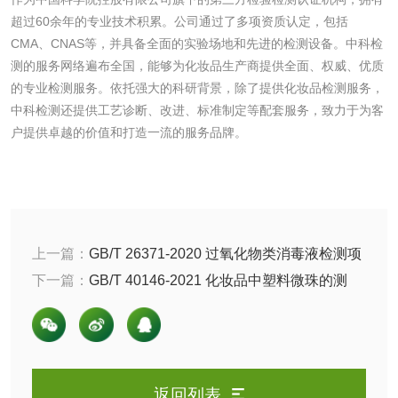
超过60余年的专业技术积累。公司通过了多项资质认定，包括
清洗剂检测
日化产品毒理检测
CMA、CNAS等，并具备全面的实验场地和先进的检测设备。中科检
测的服务网络遍布全国，能够为化妆品生产商提供全面、权威、优质
的专业检测服务。依托强大的科研背景，除了提供化妆品检测服务，
洗手液检测
中科检测还提供工艺诊断、改进、标准制定等配套服务，致力于为客
户提供卓越的价值和打造一流的服务品牌。
水处理剂
水处理药剂检测
聚丙烯酰胺检测
上一篇：
GB/T 26371-2020 过氧化物类消毒液检测项
目以及参考标准是什么
下一篇：
GB/T 40146-2021 化妆品中塑料微珠的测
工业乳状氢氧化钙
铝酸钙检测
定，试验方法以及实验步骤
检测
三氯异氰尿酸检测
磷酸二氢铵检测
碳酸钙检测
返回列表