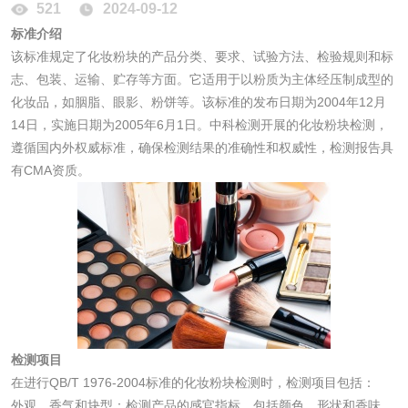
521
2024-09-12
标准介绍
脱硫石膏检测
镀膜抗菌玻璃检测
该标准规定了化妆粉块的产品分类、要求、试验方法、检验规则和标
志、包装、运输、贮存等方面。它适用于以粉质为主体经压制成型的
光触媒检测
化妆品，如胭脂、眼影、粉饼等。该标准的发布日期为2004年12月
14日，实施日期为2005年6月1日。中科检测开展的化妆粉块检测，
遵循国内外权威标准，确保检测结果的准确性和权威性，检测报告具
有CMA资质。
消毒产品
成分分析配方研发
驱蚊检测
防霉检测
霉菌污染分析
消毒产品备案
防螨除螨检测
检测项目
在进行QB/T 1976-2004标准的化妆粉块检测时，检测项目包括：
微生物检测
外观、香气和块型：检测产品的感官指标，包括颜色、形状和香味。