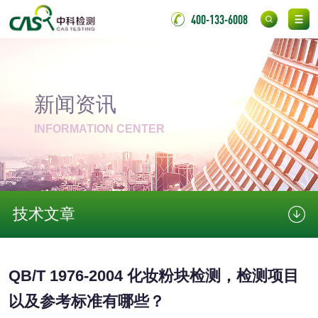
测
400-133-6008
无底纸冷裱膜压敏
BOPP压敏胶粘带检
胶粘带检测
测
室温固化（硫化）
氟硅密封胶检测
新闻资讯
金属
INFORMATION CENTER
金属材料质量检测
金属硬度测试
金属材料检测
喷嘴检测
技术文章
保险柜检测
气弹簧检测
伸缩警棍检测
QB/T 1976-2004 化妆粉块检测，检测项目
以及参考标准有哪些？
非金属材料