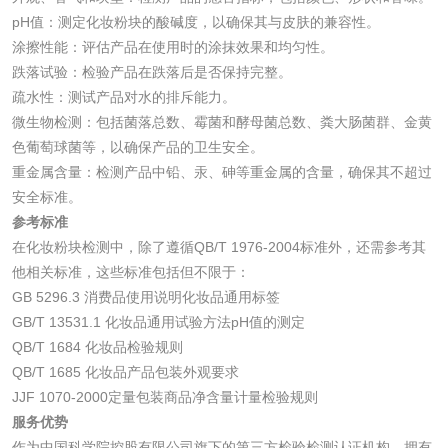
pH值：测定化妆粉块的酸碱度，以确保其与皮肤的兼容性。
涂擦性能：评估产品在使用时的涂抹效果和均匀性。
化妆品
跌落试验：检验产品在跌落后是否保持完整。
疏水性：测试产品对水的排斥能力。
化妆品毒理试验
化妆品毒理测试
微生物检测：包括菌落总数、霉菌和酵母菌总数、粪大肠菌群、金黄
色葡萄球菌等，以确保产品的卫生安全。
化妆品眼刺激试验
化妆品皮肤刺激试
重金属含量：检测产品中铅、汞、砷等重金属的含量，确保其不超过
安全标准。
验
化妆品急性经口毒
化妆品皮肤变态反
参考标准
在化妆粉块检测中，除了遵循QB/T 1976-2004标准外，还需参考其
性试验
应试验
皮肤光变态反应试
他相关标准，这些标准包括但不限于：
GB 5296.3 消费品使用说明化妆品通用标签
验
GB/T 13531.1 化妆品通用试验方法pH值的测定
日化产品
QB/T 1684 化妆品检验规则
QB/T 1685 化妆品产品包装外观要求
洗衣液检测
洗涤剂检测
JJF 1070-2000定量包装商品净含量计量检验规则
服务优势
花露水检测
蚊香液检测
作为中国科学院控股有限公司旗下的第三方检验检测认证机构，拥有