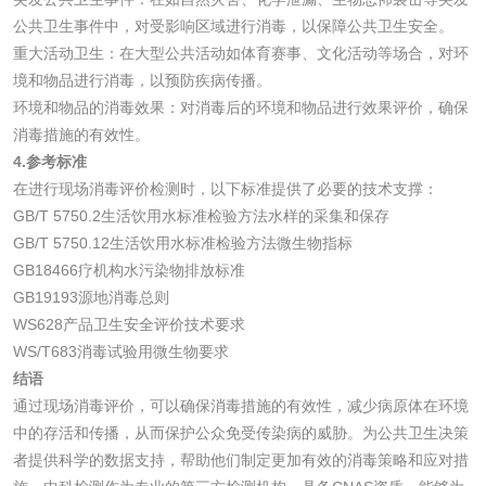
检测
公共卫生事件中，对受影响区域进行消毒，以保障公共卫生安全。
三氯异氰尿酸检测
磷酸二氢铵检测
重大活动卫生：在大型公共活动如体育赛事、文化活动等场合，对环
境和物品进行消毒，以预防疾病传播。
碳酸钙检测
环境和物品的消毒效果：对消毒后的环境和物品进行效果评价，确保
消毒措施的有效性。
4.参考标准
活性炭
在进行现场消毒评价检测时，以下标准提供了必要的技术支撑：
GB/T 5750.2生活饮用水标准检验方法水样的采集和保存
活性炭检测
煤质颗粒活性炭检
GB/T 5750.12生活饮用水标准检验方法微生物指标
测
GB18466疗机构水污染物排放标准
脱硫脱硝活性炭检
煤质活性炭检测
GB19193源地消毒总则
WS628产品卫生安全评价技术要求
测
电厂水处理活性炭
木质活性炭检测
WS/T683消毒试验用微生物要求
结语
检测
木质净水用活性炭
通过现场消毒评价，可以确保消毒措施的有效性，减少病原体在环境
中的存活和传播，从而保护公众免受传染病的威胁。为公共卫生决策
检测
者提供科学的数据支持，帮助他们制定更加有效的消毒策略和应对措
农药肥料