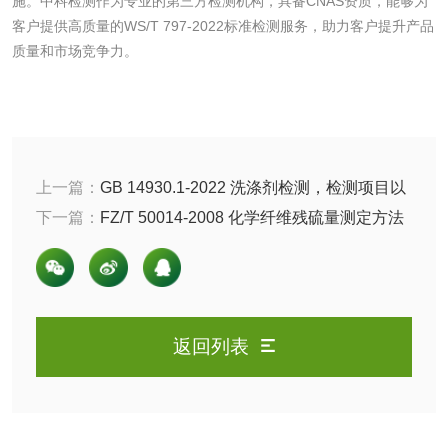
施。中科检测作为专业的第三方检测机构，具备CNAS资质，能够为
客户提供高质量的WS/T 797-2022标准检测服务，助力客户提升产品
肥料检测
微生物肥料检测
质量和市场竞争力。
化肥检测
微生物菌剂检测
有机肥检测
钾肥检测
上一篇：
GB 14930.1-2022 洗涤剂检测，检测项目以
磷酸肥料检测
及参考标准是什么？
下一篇：
FZ/T 50014-2008 化学纤维残硫量测定方法
介绍: 直接碘量法
化工试剂
乳酸钠检测
消泡剂检测
返回列表
化工助剂检测
涂料助剂检测
化工原料检测
化学品检测