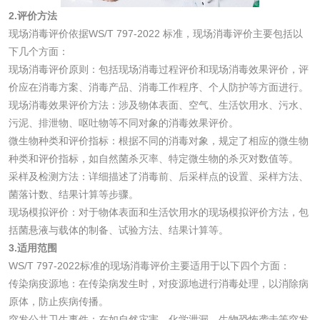
2.评价方法
洗衣液检测
洗涤剂检测
现场消毒评价依据WS/T 797-2022 标准，现场消毒评价主要包括以
下几个方面：
花露水检测
蚊香液检测
现场消毒评价原则：包括现场消毒过程评价和现场消毒效果评价，评
价应在消毒方案、消毒产品、消毒工作程序、个人防护等方面进行。
清洗剂检测
日化产品毒理检测
现场消毒效果评价方法：涉及物体表面、空气、生活饮用水、污水、
污泥、排泄物、呕吐物等不同对象的消毒效果评价。
微生物种类和评价指标：根据不同的消毒对象，规定了相应的微生物
洗手液检测
种类和评价指标，如自然菌杀灭率、特定微生物的杀灭对数值等。
采样及检测方法：详细描述了消毒前、后采样点的设置、采样方法、
菌落计数、结果计算等步骤。
现场模拟评价：对于物体表面和生活饮用水的现场模拟评价方法，包
水处理剂
括菌悬液与载体的制备、试验方法、结果计算等。
3.适用范围
水处理药剂检测
聚丙烯酰胺检测
WS/T 797-2022标准的现场消毒评价主要适用于以下四个方面：
传染病疫源地：在传染病发生时，对疫源地进行消毒处理，以消除病
原体，防止疾病传播。
工业乳状氢氧化钙
铝酸钙检测
突发公共卫生事件：在如自然灾害、化学泄漏、生物恐怖袭击等突发