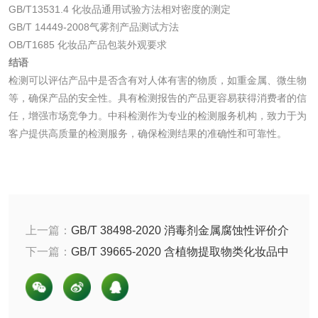
清洗剂检测
日化产品毒理检测
GB/T13531.4 化妆品通用试验方法相对密度的测定
GB/T 14449-2008气雾剂产品测试方法
OB/T1685 化妆品产品包装外观要求
洗手液检测
结语
检测可以评估产品中是否含有对人体有害的物质，如重金属、微生物
等，确保产品的安全性。具有检测报告的产品更容易获得消费者的信
任，增强市场竞争力。中科检测作为专业的检测服务机构，致力于为
水处理剂
客户提供高质量的检测服务，确保检测结果的准确性和可靠性。
水处理药剂检测
聚丙烯酰胺检测
工业乳状氢氧化钙
铝酸钙检测
上一篇：
GB/T 38498-2020 消毒剂金属腐蚀性评价介
检测
三氯异氰尿酸检测
磷酸二氢铵检测
绍
下一篇：
GB/T 39665-2020 含植物提取物类化妆品中
55种禁用农药残留量的测定
碳酸钙检测