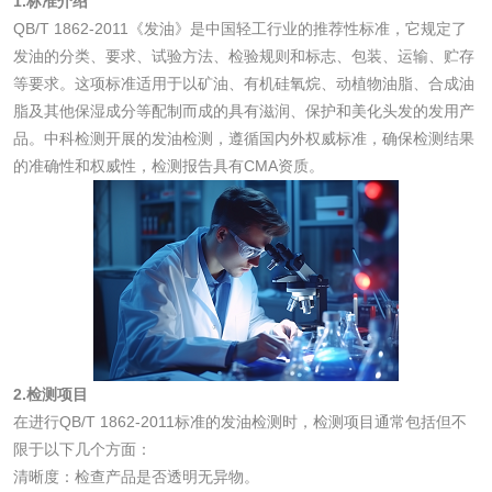
1.标准介绍
脱硫石膏检测
镀膜抗菌玻璃检测
QB/T 1862-2011《发油》是中国轻工行业的推荐性标准，它规定了
发油的分类、要求、试验方法、检验规则和标志、包装、运输、贮存
光触媒检测
等要求。这项标准适用于以矿油、有机硅氧烷、动植物油脂、合成油
脂及其他保湿成分等配制而成的具有滋润、保护和美化头发的发用产
品。中科检测开展的发油检测，遵循国内外权威标准，确保检测结果
的准确性和权威性，检测报告具有CMA资质。
消毒产品
成分分析配方研发
驱蚊检测
防霉检测
霉菌污染分析
消毒产品备案
防螨除螨检测
2.检测项目
在进行QB/T 1862-2011标准的发油检测时，检测项目通常包括但不
微生物检测
限于以下几个方面：
清晰度：检查产品是否透明无异物。