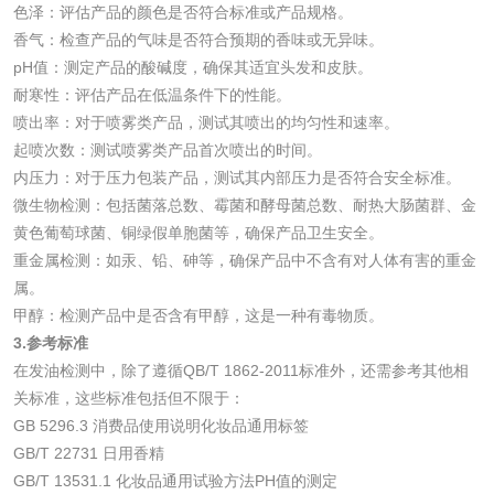
化妆品
色泽：评估产品的颜色是否符合标准或产品规格。
香气：检查产品的气味是否符合预期的香味或无异味。
pH值：测定产品的酸碱度，确保其适宜头发和皮肤。
化妆品毒理试验
化妆品毒理测试
耐寒性：评估产品在低温条件下的性能。
喷出率：对于喷雾类产品，测试其喷出的均匀性和速率。
化妆品眼刺激试验
化妆品皮肤刺激试
起喷次数：测试喷雾类产品首次喷出的时间。
验
内压力：对于压力包装产品，测试其内部压力是否符合安全标准。
化妆品急性经口毒
化妆品皮肤变态反
微生物检测：包括菌落总数、霉菌和酵母菌总数、耐热大肠菌群、金
黄色葡萄球菌、铜绿假单胞菌等，确保产品卫生安全。
性试验
应试验
皮肤光变态反应试
重金属检测：如汞、铅、砷等，确保产品中不含有对人体有害的重金
属。
验
甲醇：检测产品中是否含有甲醇，这是一种有毒物质。
日化产品
3.参考标准
在发油检测中，除了遵循QB/T 1862-2011标准外，还需参考其他相
洗衣液检测
洗涤剂检测
关标准，这些标准包括但不限于：
GB 5296.3 消费品使用说明化妆品通用标签
花露水检测
蚊香液检测
GB/T 22731 日用香精
GB/T 13531.1 化妆品通用试验方法PH值的测定