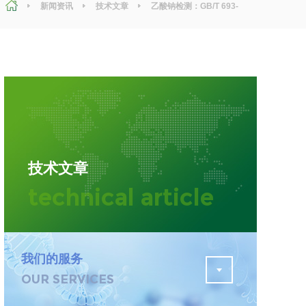
新闻资讯
技术文章
乙酸钠检测：GB/T 693-
2024《化学试剂 三水合乙酸钠(乙酸钠)》新旧标准解读
污水检测
证
排污许可证办理
查
更多
在线咨询
技术文章
轨道交通变形监测
technical article
遥感
更多
我们的服务
OUR SERVICES
程
固废处理工程