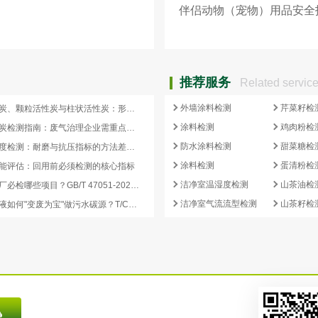
伴侣动物（宠物）用品安全
求
推荐服务
Related servic
外墙涂料检测
芹菜籽检
蜂窝活性炭、颗粒活性炭与柱状活性炭：形态差异与检测重点对照
涂料检测
鸡肉粉检
蜂窝活性炭检测指南：废气治理企业需重点关注的5项核心指标
防水涂料检测
甜菜糖检
活性炭强度检测：耐磨与抗压指标的方法差异及验收意义
涂料检测
蛋清粉检
能评估：回用前必须检测的核心指标
洁净室温湿度检测
山茶油检
再生炭出厂必检哪些项目？GB/T 47051-2026 再生活性炭检测清单这样列
洁净室气流流型检测
山茶籽检
副产浓缩液如何"变废为宝"做污水碳源？T/CCEIA 0006-2026 核心解读