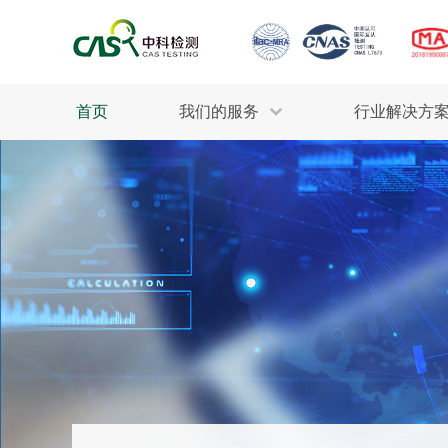
首页
我们的服务
行业解决方
生态环保
检测服务
工业材料
行业
污水检测
美妆消毒
INDU
废气检测
石油化工
为全
轻工产品
评估调查
整体
制药医疗
电子电气
耕地质量
建筑材料
场地调查