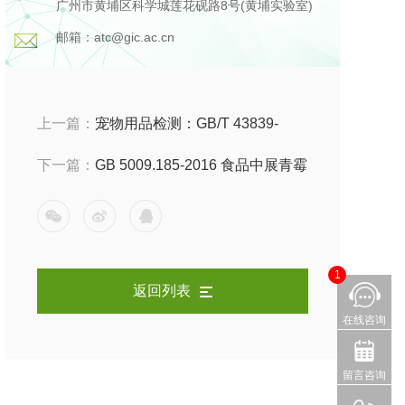
广州市黄埔区科学城莲花砚路8号(黄埔实验室)
邮箱：atc@gic.ac.cn
上一篇：
宠物用品检测：GB/T 43839-
2024 伴侣动物（宠物）用品安全技术要求
下一篇：
GB 5009.185-2016 食品中展青霉
素的测定
1
返回列表
在线咨询
留言咨询