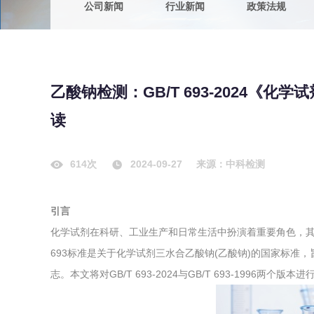
公司新闻
行业新闻
政策法规
农副产品
咨询服务
质量鉴定
卫生评价
绿色工厂
乙酸钠检测：GB/T 693-2024《化
专项服务
清洁生产
读
新能源
测绘测量
综合检测
614次
2024-09-27
来源：中科检测
地理信息
引言
海洋测绘
化学试剂在科研、工业生产和日常生活中扮演着重要角色，其
693标准是关于化学试剂三水合乙酸钠(乙酸钠)的国家标准
环保工程
志。本文将对GB/T 693-2024与GB/T 693-1996两
VOCs废