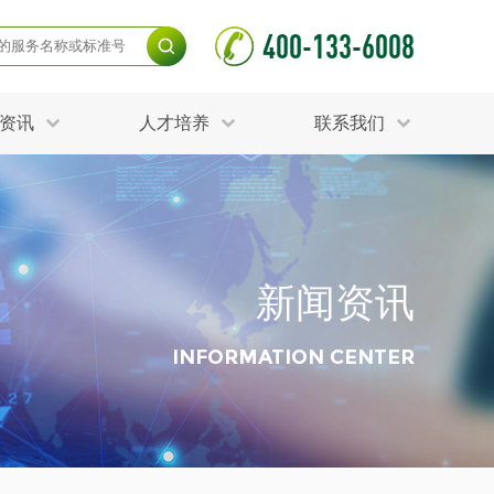
400-133-6008
资讯
人才培养
联系我们
毒杀灭试验
食品接触材料检测
光伏检测
测
声环境与振动检测
护产品检测
可靠性测试
新闻资讯
更多
分分析化验
食品安全检测
毒有害检测
洁净度检测
INFORMATION CENTER
动场地检测
化妆品检测
水产品检测
水资源检测
别
危废鉴定
射卫生检测
毒理检测
调查
更多