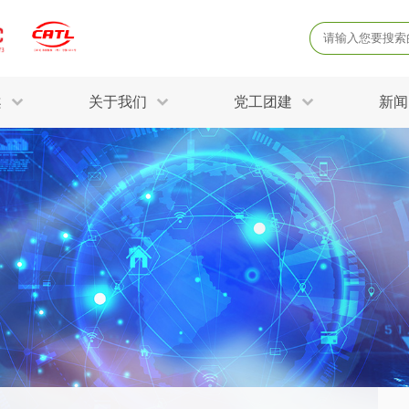
案
关于我们
党工团建
新闻
产品质量鉴定
病
解决方案
三废监测
电磁辐射检
固废危废鉴定
防
STRY SOLUTIONS
二噁英检测
土壤检测
土壤场地调查
成
球各产业提供一站式
生态环境检测
有
技术解决方案。
消毒检测备案
运
空气净化检测
涉
评价
矿山资源调查
危险废物鉴
公共卫生检测
放
环境风险评估
农用地土壤