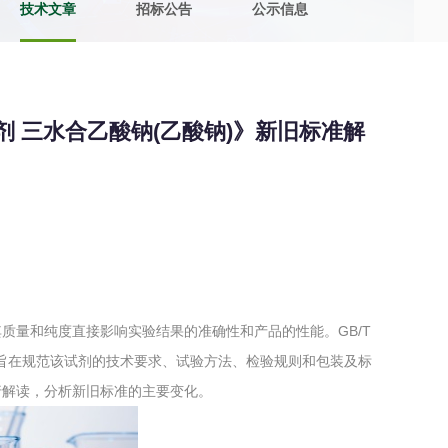
技术文章
招标公告
公示信息
土壤污染检测
评价
水土保持监测
绿色产品认
学试剂 三水合乙酸钠(乙酸钠)》新旧标准解
审核
环境风险评价
矿山场地调
在线咨询
系统
不动产测绘
工程测量
基准网监测
摄影测量与
质量和纯度直接影响实验结果的准确性和产品的性能。GB/T
，旨在规范该试剂的技术要求、试验方法、检验规则和包装及标
个版本进行解读，分析新旧标准的主要变化。
气治理
废气处理工程
废水处理工