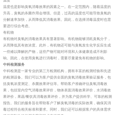
温度
温度也是影响臭氧消毒效果的因素之一。在一定范围内，随着温度的
颜料油墨
升高，臭氧的杀菌作用会增强。但是，过高的温度也可能导致臭氧的
分解速率加快，从而降低其消毒效果。因此，在选择消毒温度时也需
油墨检测
凹版油墨和柔印油
要进行综合考虑。
墨检测
有机物
陶瓷颜料检测
油墨成分分析
有机物对臭氧的消毒效果具有显著影响。有机物能够消耗臭氧分子，
从而降低其有效浓度。此外，有机物还可能与臭氧发生化学反应生成
玻璃画颜料检测
儿童水粉画颜料检
一些难以降解的产物，这些产物可能对环境和人体健康造成不利影
响。因此，在使用臭氧进行消毒时，需要尽量避免有机物的影响。
测
水性印刷油墨检测
中科检测服务
中科检测是一家专业的第三方检测机构，拥有丰富的检测经验和先进
的检测设备。我们可以为客户提供全面的臭氧消毒效果验证服务，包
油品
括臭氧浓度测定、杀菌效果评估等。帮助客户准确评估臭氧消毒效
果，包括室内空气消毒效果评价，物体表面消毒效果评价，水消毒效
油品检测
润滑油检测
果评价，果蔬/餐饮具消毒效果评价，并为客户提供科学、可靠的检测
报告。我们的服务旨在帮助客户了解臭氧消毒的实际效果，确保其消
生物柴油检测
生物质燃料检测
毒过程符合相关标准和要求。同时，我们还可以根据客户的具体需求