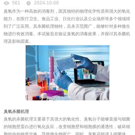
561
2024-10-08
花露水检测
蚊香液检测
臭氧作为一种高效的消毒剂，因其独特的物理化学性质和强大的氧化
能力，在医疗卫生、食品工业、日化行业以及公众场所等多个领域得
清洗剂检测
日化产品毒理检测
到了广泛应用。其杀菌机理独特，且杀灭范围广，能够针对多种微生
物进行有效消毒。本试验旨在验证臭氧的消毒效果，并探讨其杀菌机
洗手液检测
理及影响因素。
水处理剂
水处理药剂检测
聚丙烯酰胺检测
工业乳状氢氧化钙
铝酸钙检测
臭氧杀菌机理
检测
臭氧的杀菌机理主要基于其强大的氧化性。臭氧分子能够直接与细菌
三氯异氰尿酸检测
磷酸二氢铵检测
的细胞壁蛋白进行氧化反应，改变细胞壁和细胞膜的通透性，破坏细
胞的内外物质交换，导致微生物死亡。同时，臭氧还能进入细菌体