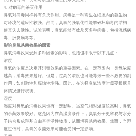
化肥检测
微生物菌剂检测
4. 对病毒的杀灭作用
臭氧对病毒同样具有杀灭作用。病毒是一种寄生在细胞内的微生物，
有机肥检测
钾肥检测
对环境的适应性较强。然而，臭氧的强氧化性能够破坏病毒的结构，
使其失去活性。试验表明，臭氧能够有效杀灭多种病毒，包括流感病
毒、肝炎病毒等。
磷酸肥料检测
影响臭氧杀菌效果的因素
臭氧消毒效果受到多种因素的影响，包括但不限于以下几点：
化工试剂
浓度
臭氧的浓度是决定其消毒效果的重要因素。在一定范围内，臭氧浓度
乳酸钠检测
消泡剂检测
越高，消毒效果越好。但是，过高的浓度也可能导致一些不必要的副
作用，如刺激性和腐蚀性增强。因此，在选择臭氧浓度时需要根据具
体情况进行权衡。
化工助剂检测
涂料助剂检测
湿度
湿度对臭氧的消毒效果也有一定影响。当空气相对湿度较高时，臭氧
化工原料检测
化学品检测
的杀菌效果较好。这是因为在高湿度条件下，臭氧分子更容易与水分
子结合形成羟基自由基等活性物质，从而增强杀菌效果。然而，当湿
工业用氯化铵检测
度过低时，臭氧的杀菌效果可能会受到一定影响。