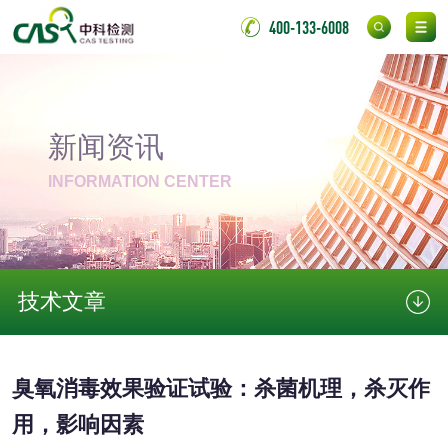
微生物检测
400-133-6008
化妆品
化妆品毒理试验
化妆品毒理测试
新闻资讯
化妆品眼刺激试验
化妆品皮肤刺激试
INFORMATION CENTER
验
化妆品急性经口毒
化妆品皮肤变态反
性试验
应试验
皮肤光变态反应试
技术文章
验
日化产品
臭氧消毒效果验证试验：杀菌机理，杀灭作
洗衣液检测
洗涤剂检测
用，影响因素