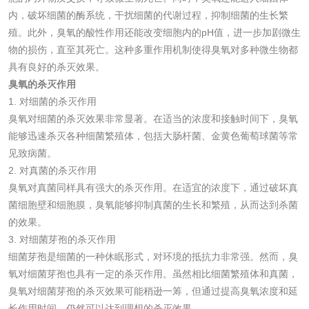
碳酸钙检测
内，破坏细菌的酶系统，干扰细菌的代谢过程，抑制细菌的生长繁
殖。此外，臭氧的酸性作用还能改变细胞内的pH值，进一步加剧微生
物的损伤，直至其死亡。这种多重作用机制使得臭氧对多种微生物都
活性炭
具有良好的杀灭效果。
臭氧的杀灭作用
活性炭检测
煤质颗粒活性炭检
1. 对细菌的杀灭作用
测
臭氧对细菌的杀灭效果非常显著。在适当的浓度和接触时间下，臭氧
脱硫脱硝活性炭检
煤质活性炭检测
能够迅速杀灭各种细菌繁殖体，包括大肠杆菌、金黄色葡萄球菌等常
见致病菌。
测
电厂水处理活性炭
木质活性炭检测
2. 对真菌的杀灭作用
臭氧对真菌同样具有强大的杀灭作用。在适宜的浓度下，通过破坏真
检测
木质净水用活性炭
菌细胞壁和细胞膜，臭氧能够抑制真菌的生长和繁殖，从而达到杀菌
的效果。
检测
3. 对细菌芽孢的杀灭作用
农药肥料
细菌芽孢是细菌的一种休眠形式，对环境的抵抗力非常强。然而，臭
氧对细菌芽孢也具有一定的杀灭作用。虽然相比细菌繁殖体和真菌，
肥料检测
微生物肥料检测
臭氧对细菌芽孢的杀灭效果可能稍逊一筹，但通过提高臭氧浓度和延
长作用时间，仍然可以达到理想的杀灭效果。