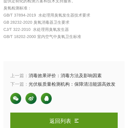
提供定制化的检测方案和技术支持服务。
臭氧检测标准：
防冻液检测
润滑油运动粘度检
GB/T 37894-2019 水处理用臭氧发生器技术要求
测
GB 28232-2020 臭氧消毒器卫生要求
齿轮油检测
CJ/T 322-2010 水处理用臭氧发生器
GB/T 18202-2000 室内空气中臭氧卫生标准
食品接触
食品接触材料检测
奶嘴检测
上一篇：
消毒效果评价：消毒方法及影响因素
下一篇：
光伏板质量检测机构：保障清洁能源高效发
食品包装材料检测
餐具检测
展的关键力量
食品包装用阻隔塑
食品包装用纸铝塑
料袋检测
复合膜、袋检测
食品蒸煮复合膜、
返回列表