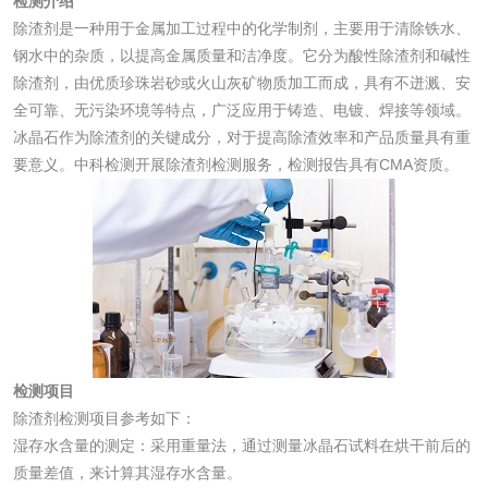
检测介绍
除渣剂是一种用于金属加工过程中的化学制剂，主要用于清除铁水、
消毒产品
钢水中的杂质，以提高金属质量和洁净度。它分为酸性除渣剂和碱性
除渣剂，由优质珍珠岩砂或火山灰矿物质加工而成，具有不迸溅、安
成分分析配方研发
驱蚊检测
全可靠、无污染环境等特点，广泛应用于铸造、电镀、焊接等领域。
冰晶石作为除渣剂的关键成分，对于提高除渣效率和产品质量具有重
要意义。中科检测开展除渣剂检测服务，检测报告具有CMA资质。
防霉检测
霉菌污染分析
消毒产品备案
防螨除螨检测
微生物检测
化妆品
检测项目
除渣剂检测项目参考如下：
化妆品毒理试验
化妆品毒理测试
湿存水含量的测定：采用重量法，通过测量冰晶石试料在烘干前后的
质量差值，来计算其湿存水含量。
化妆品眼刺激试验
化妆品皮肤刺激试