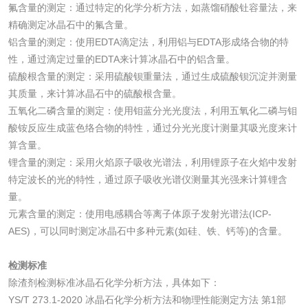
氟含量的测定：通过特定的化学分析方法，如蒸馏硝酸钍容量法，来
验
精确测定冰晶石中的氟含量。
化妆品急性经口毒
化妆品皮肤变态反
铝含量的测定：使用EDTA滴定法，利用铝与EDTA形成络合物的特
性，通过滴定过量的EDTA来计算冰晶石中的铝含量。
性试验
应试验
皮肤光变态反应试
硫酸根含量的测定：采用硫酸钡重量法，通过生成硫酸钡沉淀并测量
其质量，来计算冰晶石中的硫酸根含量。
验
五氧化二磷含量的测定：使用钼蓝分光光度法，利用五氧化二磷与钼
日化产品
酸铵反应生成蓝色络合物的特性，通过分光光度计测量其吸光度来计
算含量。
洗衣液检测
洗涤剂检测
锂含量的测定：采用火焰原子吸收光谱法，利用锂原子在火焰中发射
特定波长的光的特性，通过原子吸收光谱仪测量其光强来计算锂含
花露水检测
蚊香液检测
量。
元素含量的测定：使用电感耦合等离子体原子发射光谱法(ICP-
清洗剂检测
日化产品毒理检测
AES)，可以同时测定冰晶石中多种元素(如硅、铁、钙等)的含量。
检测标准
洗手液检测
除渣剂检测标准冰晶石化学分析方法，具体如下：
YS/T 273.1-2020 冰晶石化学分析方法和物理性能测定方法 第1部