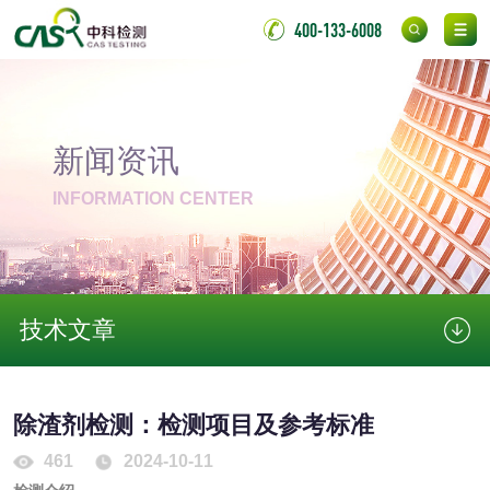
400-133-6008
金属材料质量检测
金属硬度测试
金属材料检测
喷嘴检测
新闻资讯
保险柜检测
气弹簧检测
INFORMATION CENTER
伸缩警棍检测
非金属材料
技术文章
脱硫石膏检测
镀膜抗菌玻璃检测
除渣剂检测：检测项目及参考标准
光触媒检测
461
2024-10-11