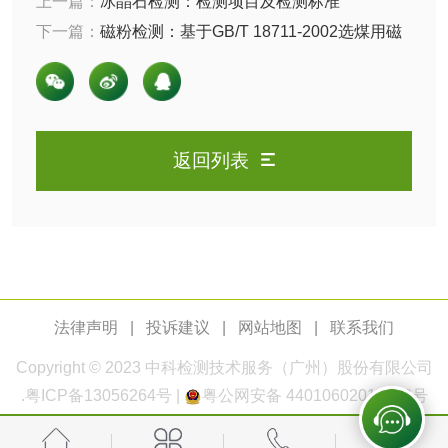
上一篇：
冰晶石检测：检测项目及检测标准
下一篇：
磁粉检测：基于GB/T 18711-2002选煤用磁
测
电厂水处理活性炭
木质活性炭检测
铁矿粉试验方法
检测
木质净水用活性炭
检测
返回列表
农药肥料
肥料检测
微生物肥料检测
化肥检测
微生物菌剂检测
法律声明
|
投诉建议
|
网站地图
|
联系我们
有机肥检测
钾肥检测
Copyright © 2023
中科检测
技术服务（广州）股份有限公司
磷酸肥料检测
.
粤ICP备13056264号
|
粤公网安备 44010602011168号