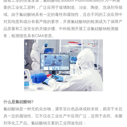
随着工业的快速发展，氟硅酸钠(Sodium Fluorosilicate)作为一种重
要的工业化工原料，广泛应用于玻璃制造、冶金、陶瓷、洗涤剂等领
化妆品眼刺激试验
化妆品皮肤刺激试
域。由于氟硅酸钠具有一定的毒性和腐蚀性，且在不同的工业应用中
对其纯度和成分有着严格的要求，开展氟硅酸钠的检测成为了保障产
验
化妆品急性经口毒
化妆品皮肤变态反
品质量和工业安全的关键步骤。中科检测开展工业氟硅酸钠检测服
务，检测报告具有CMA资质。
性试验
应试验
皮肤光变态反应试
验
日化产品
洗衣液检测
洗涤剂检测
花露水检测
蚊香液检测
什么是氟硅酸钠?
清洗剂检测
日化产品毒理检测
氟硅酸钠是一种无机化合物，通常呈白色晶体或粉末状，易溶于水且
具一定的腐蚀性。它不仅在工业生产中应用广泛，还用于农药、杀菌
剂等化工产品。氟硅酸钠主要的工业用途包括：
洗手液检测