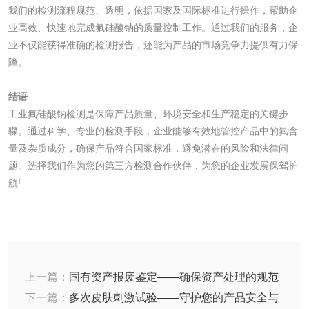
我们的检测流程规范、透明，依据国家及国际标准进行操作，帮助企
业高效、快速地完成氟硅酸钠的质量控制工作。通过我们的服务，企
化工试剂
业不仅能获得准确的检测报告，还能为产品的市场竞争力提供有力保
障。
乳酸钠检测
消泡剂检测
结语
化工助剂检测
涂料助剂检测
工业氟硅酸钠检测是保障产品质量、环境安全和生产稳定的关键步
骤。通过科学、专业的检测手段，企业能够有效地管控产品中的氟含
量及杂质成分，确保产品符合国家标准，避免潜在的风险和法律问
化工原料检测
化学品检测
题。选择我们作为您的第三方检测合作伙伴，为您的企业发展保驾护
航!
工业用氯化铵检测
颜料油墨
油墨检测
凹版油墨和柔印油
上一篇：
国有资产报废鉴定——确保资产处理的规范
与公正
下一篇：
多次皮肤刺激试验——守护您的产品安全与
墨检测