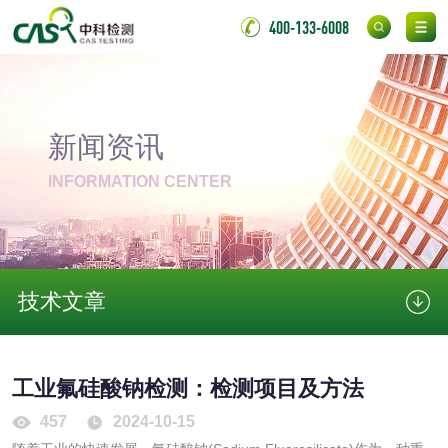
400-133-6008
消毒产品
新闻资讯
成分分析配方研发
驱蚊检测
INFORMATION CENTER
防霉检测
霉菌污染分析
消毒产品备案
防螨除螨检测
技术文章
微生物检测
化妆品
工业氟硅酸钠检测：检测项目及方法
457
2024-10-15
化妆品毒理试验
化妆品毒理测试