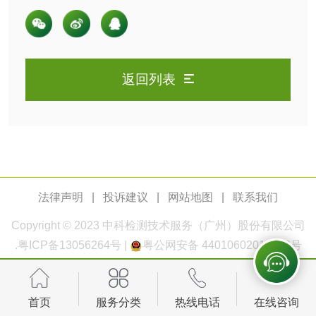
陶瓷颜料检测
油墨成分分析
用户健康
玻璃画颜料检测
儿童水粉画颜料检
测
返回列表
水性印刷油墨检测
油品
油品检测
润滑油检测
法律声明
|
投诉建议
|
网站地图
|
联系我们
生物柴油检测
生物质燃料检测
Copyright © 2023
中科检测
技术服务（广州）股份有限公司
防冻液检测
润滑油运动粘度检
.
粤ICP备13056264号
|
粤公网安备 44010602011168号
测
齿轮油检测
首页
服务分类
热线电话
在线咨询