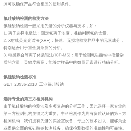
测可以确保产品符合相应的使用条件。
测
脱硫脱硝活性炭检
煤质活性炭检测
氟硅酸钠检测的检测方法
测
氟硅酸钠检测一般采用先进的分析仪器与技术，如：
电厂水处理活性炭
木质活性炭检测
1. 离子选择电极法：测定氟离子浓度，准确判断氟的含量。
2. X射线荧光光谱法(XRF)：快速、无损地检测样品中的元素成分，
检测
木质净水用活性炭
特别适合用于重金属杂质的分析。
3. 电感耦合等离子体质谱法(ICP-MS)：用于检测氟硅酸钠中痕量杂
检测
质的含量，灵敏度极高，能够对样品中的微量元素进行精确分析。
农药肥料
氟硅酸钠检测标准
肥料检测
微生物肥料检测
GB/T 23936-2018 工业氟硅酸钠
化肥检测
微生物菌剂检测
选择专业的第三方检测机构
由于氟硅酸钠的检测涉及多项复杂的分析工作，因此选择一家专业的
有机肥检测
钾肥检测
第三方检测机构显得尤为重要。中科检测作为具有资质认证的第三方
检测机构，我们拥有先进的实验室设备、专业的技术团队，能够为企
业提供全面的氟硅酸钠检测服务，确保检测数据的准确性和可靠性。
磷酸肥料检测