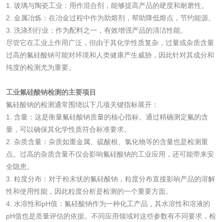
1. 玻璃与陶瓷工业：用作混合剂，能够提高产品的硬度和耐磨性。
2. 金属冶炼：在冶金过程中作为助熔剂，帮助降低熔点，节约能源。
3. 洗涤剂行业：作为配料之一，有效增强产品的清洁性能。
尽管它在工业上作用广泛，但由于其化学性质复杂，过量或杂质含量
水处理剂
过高的氟硅酸钠可能对环境和人类健康产生威胁，因此针对其成分和
纯度的检测尤为重要。
水处理药剂检测
聚丙烯酰胺检测
工业氟硅酸钠检测的主要项目
工业乳状氢氧化钙
铝酸钙检测
氟硅酸钠的检测通常围绕以下几项关键指标展开：
1. 含量：这是衡量氟硅酸钠质量的核心指标。通过精确测定氟的含
检测
量，可以确保其化学性质符合标准要求。
三氯异氰尿酸检测
磷酸二氢铵检测
2. 杂质含量：杂质如重金属、硫酸根、氯化物等的含量也是检测重
点。过高的杂质含量不仅会影响氟硅酸钠的工业应用，还可能带来安
碳酸钙检测
全隐患。
3. 粒度分布：对于粉末状的氟硅酸钠，粒度分布直接影响产品的溶解
活性炭
性和使用性能，因此粒度分析是检测的一个重要方面。
4. 水溶性和pH值：氟硅酸钠作为一种化工产品，其水溶性和溶液的
pH值也是质量评估的依据。不同应用领域对这些参数有不同要求，检
活性炭检测
煤质颗粒活性炭检