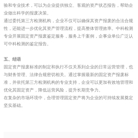
验和专业技术，可以为企业提供独立、客观的资产状态报告，帮助企
食品接触材料检测
奶嘴检测
业做出科学的报废决策。
通过委托第三方检测机构，企业不仅可以确保其资产报废的合法合规
食品包装材料检测
餐具检测
性，还能进一步优化其资产管理流程，提高整体管理效率。中科检测
专业开展固定资产报废鉴定服务，服务上千案例，企事业单位广泛认
可中科检测的鉴定报告。
食品包装用阻隔塑
食品包装用纸铝塑
料袋检测
复合膜、袋检测
五、结语
食品蒸煮复合膜、
固定资产报废标准的制定和执行不仅关系到企业的日常运营管理，也
与财务管理、法律合规密切相关。通过掌握最新的固定资产报废标
袋检测
文体用品
准，并依托第三方检测机构的专业支持，企业可以更加有效地管理和
优化其固定资产，降低运营风险，提升长期竞争力。
在复杂的市场环境中，合理管理固定资产将为企业的可持续发展奠定
学生用品检测
文具检测
坚实基础。
涂改液/修正液检测
学生书包/书袋检测
橡皮擦检测
学生书包检测