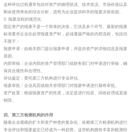
这种评估过程通常包括对资产的物理状况、技术状况、市场价值以及
测
水性印刷油墨检测
剩余使用寿命的综合分析，进而为企业提供科学的报废决策依据。
3. 报废流程的规范化
固定资产的报废不是一个简单的决策，它涉及多个环节。最新的报废
油品
标准要求企业在处理报废资产时，必须遵循严格的内部流程，包括但
不限于：
油品检测
润滑油检测
报废申请：由相关部门提出报废申请，并提供资产的详细信息及报废
原因。
生物柴油检测
生物质燃料检测
内部审核：企业内部的资产管理部门或财务部门对申请进行审核，确
保其合规性和合理性。
防冻液检测
润滑油运动粘度检
评估鉴定：委托第三方机构进行专业评估。
报废审批：企业高层或相关管理部门对报废申请进行最终审批。
测
资产处置：根据报废资产的性质，决定是进行拍卖、回收处理或直接
齿轮油检测
销毁。
四、第三方检测机构的作用
随着企业规模的扩大和资产种类的复杂化，依赖第三方检测机构进行
食品接触
专业评估和报废鉴定已经成为一种趋势。这些机构拥有丰富的检测经