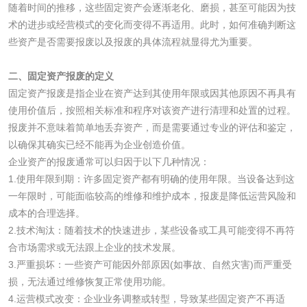
测
随着时间的推移，这些固定资产会逐渐老化、磨损，甚至可能因为技
电厂水处理活性炭
木质活性炭检测
术的进步或经营模式的变化而变得不再适用。此时，如何准确判断这
些资产是否需要报废以及报废的具体流程就显得尤为重要。
检测
木质净水用活性炭
二、固定资产报废的定义
检测
固定资产报废是指企业在资产达到其使用年限或因其他原因不再具有
农药肥料
使用价值后，按照相关标准和程序对该资产进行清理和处置的过程。
报废并不意味着简单地丢弃资产，而是需要通过专业的评估和鉴定，
肥料检测
微生物肥料检测
以确保其确实已经不能再为企业创造价值。
企业资产的报废通常可以归因于以下几种情况：
化肥检测
微生物菌剂检测
1.使用年限到期：许多固定资产都有明确的使用年限。当设备达到这
一年限时，可能面临较高的维修和维护成本，报废是降低运营风险和
有机肥检测
钾肥检测
成本的合理选择。
2.技术淘汰：随着技术的快速进步，某些设备或工具可能变得不再符
合市场需求或无法跟上企业的技术发展。
磷酸肥料检测
3.严重损坏：一些资产可能因外部原因(如事故、自然灾害)而严重受
损，无法通过维修恢复正常使用功能。
化工试剂
4.运营模式改变：企业业务调整或转型，导致某些固定资产不再适