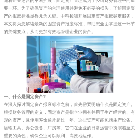
随着企业运营的不断扩展，固定资产管理成为了公司财务管理中的重
水处理剂
要一环。为了确保资产的合理使用并避免不必要的损失，了解固定资
产的报废标准显得尤为关键。中科检测开展固定资产报废鉴定服务，
水处理药剂检测
聚丙烯酰胺检测
本文将为您解读最新的固定资产报废标准，帮助您全面掌握这一环节
的关键要点，从而更加有效地管理企业的资产。
工业乳状氢氧化钙
铝酸钙检测
检测
三氯异氰尿酸检测
磷酸二氢铵检测
碳酸钙检测
活性炭
一、什么是固定资产?
在深入探讨固定资产报废标准之前，首先需要明确什么是固定资产。
根据财务管理的定义，固定资产是指企业拥有并用于生产经营的、有
活性炭检测
煤质颗粒活性炭检
形的资产，且使用寿命通常超过一年。这些资产可能包括生产设备、
测
运输工具、办公设备、厂房等。它们在企业的日常运营中扮演着至关
脱硫脱硝活性炭检
煤质活性炭检测
重要的角色，确保企业可以顺利、高效地运作。