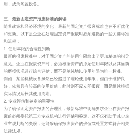
用，成为闲置设备。
乳酸钠检测
消泡剂检测
三、最新固定资产报废标准的解读
化工助剂检测
涂料助剂检测
随着政策和经济环境的变化，最新的固定资产报废标准也在不断优化
和更新。以下是企业在处理固定资产报废时必须遵循的一些关键标准
和流程：
化工原料检测
化学品检测
1. 使用年限的合理性判断
最新的报废标准中，对于固定资产的使用年限给出了更加精确的指导
工业用氯化铵检测
意见。企业在报废资产时，必须根据资产的原始使用年限以及其当前
的磨损状况进行综合评估，而不是单纯地以使用年限为唯一标准。
颜料油墨
例如，某些机械设备虽然已经超过了理论使用年限，但由于维护良
好，依然具有较高的使用价值，此时则不应立即报废，而是继续根据
实际情况延长其使用周期。
油墨检测
凹版油墨和柔印油
2. 专业评估和鉴定的重要性
墨检测
为了确保固定资产报废的合理性，最新标准中明确要求企业在资产报
陶瓷颜料检测
油墨成分分析
废前必须委托第三方专业机构进行评估和鉴定。这不仅有助于减少企
业主观判断的失误，还能够确保报废资产的残值或处置方式符合相关
玻璃画颜料检测
儿童水粉画颜料检
法律法规。