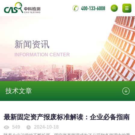
验
化妆品急性经口毒
化妆品皮肤变态反
400-133-6008
性试验
应试验
皮肤光变态反应试
验
新闻资讯
日化产品
INFORMATION CENTER
洗衣液检测
洗涤剂检测
花露水检测
蚊香液检测
技术文章
清洗剂检测
日化产品毒理检测
洗手液检测
最新固定资产报废标准解读：企业必备指南
549
2024-10-18