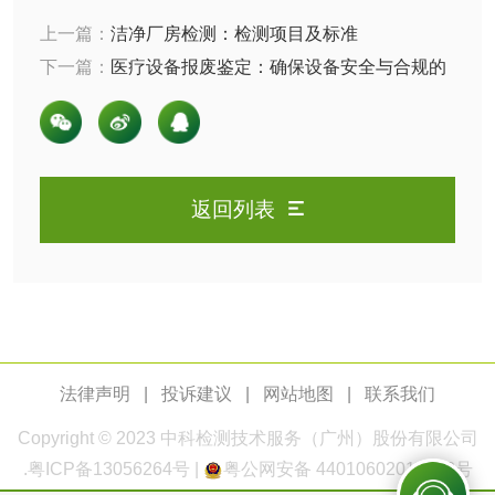
上一篇：
洁净厂房检测：检测项目及标准
人造草坪检测
下一篇：
医疗设备报废鉴定：确保设备安全与合规的
关键
卫生用品
卫生湿巾检测
普通湿巾检测
返回列表
一次性卫生用品毒
卫生用品阴道黏膜
理检测
刺激试验
一次性使用卫生用
一次性使用卫生用
品皮肤刺激试验
品皮肤变态反应试
一次性使用卫生用
验
法律声明
|
投诉建议
|
网站地图
|
联系我们
品阴道黏膜刺激试
轻工杂货
Copyright © 2023
中科检测
技术服务（广州）股份有限公司
验
.
粤ICP备13056264号
|
粤公网安备 44010602011168号
玩具检测
除臭剂检测