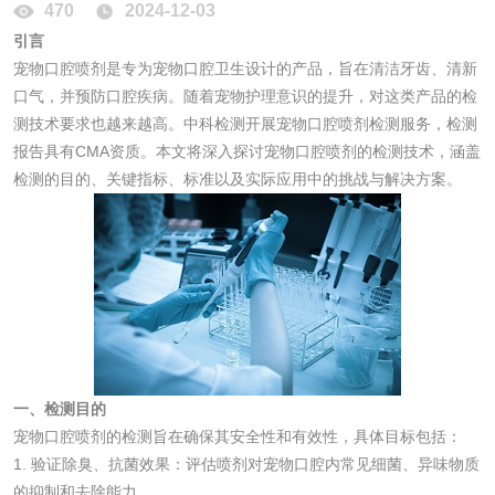
470
2024-12-03
消毒产品
引言
宠物口腔喷剂是专为宠物口腔卫生设计的产品，旨在清洁牙齿、清新
口气，并预防口腔疾病。随着宠物护理意识的提升，对这类产品的检
成分分析配方研发
驱蚊检测
测技术要求也越来越高。中科检测开展宠物口腔喷剂检测服务，检测
报告具有CMA资质。本文将深入探讨宠物口腔喷剂的检测技术，涵盖
防霉检测
霉菌污染分析
检测的目的、关键指标、标准以及实际应用中的挑战与解决方案。
消毒产品备案
防螨除螨检测
微生物检测
化妆品
一、检测目的
化妆品毒理试验
化妆品毒理测试
宠物口腔喷剂的检测旨在确保其安全性和有效性，具体目标包括：
1. 验证除臭、抗菌效果：评估喷剂对宠物口腔内常见细菌、异味物质
化妆品眼刺激试验
化妆品皮肤刺激试
的抑制和去除能力。