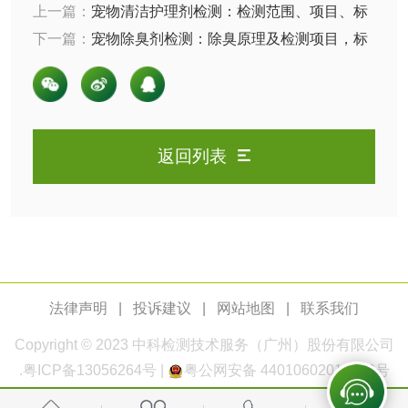
上一篇：
宠物清洁护理剂检测：检测范围、项目、标
测
电厂水处理活性炭
木质活性炭检测
准等
下一篇：
宠物除臭剂检测：除臭原理及检测项目，标
准
检测
木质净水用活性炭
检测
农药肥料
返回列表
肥料检测
微生物肥料检测
化肥检测
微生物菌剂检测
有机肥检测
钾肥检测
法律声明
|
投诉建议
|
网站地图
|
联系我们
Copyright © 2023
中科检测
技术服务（广州）股份有限公司
磷酸肥料检测
.
粤ICP备13056264号
|
粤公网安备 44010602011168号
化工试剂