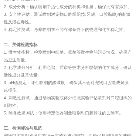
2. 成分分析：确认喷剂中活性成分的种类和含量，确保无有害添加。
验
化妆品急性经口毒
化妆品皮肤变态反
3. 安全性评估：测试喷剂对宠物口腔组织(如牙龈、口腔黏膜)的刺激
性及潜在毒性。
性试验
应试验
皮肤光变态反应试
4. 稳定性测试：考察喷剂在不同存储条件下的物理和化学稳定性。
验
二、关键检测指标
日化产品
1. 微生物指标：检测喷剂中细菌、霉菌等微生物的污染情况，确保产
品卫生质量。
洗衣液检测
洗涤剂检测
2. 化学成分分析：利用色谱、质谱等技术分析喷剂的化学成分，确认
活性成分及其含量。
花露水检测
蚊香液检测
3. pH值测定：评估喷剂的酸碱度，确保其不会对宠物口腔造成刺激
或损伤。
清洗剂检测
日化产品毒理检测
4. 刺激性测试：通过动物实验或体外细胞实验评估喷剂对口腔组织的
刺激性。
5. 除臭效果测试：使用特定仪器测量喷剂对口腔异味的去除率。
洗手液检测
三、检测标准与规范
宠物口腔喷剂检测应遵循一定的标准和规范，以确保检测结果的准确