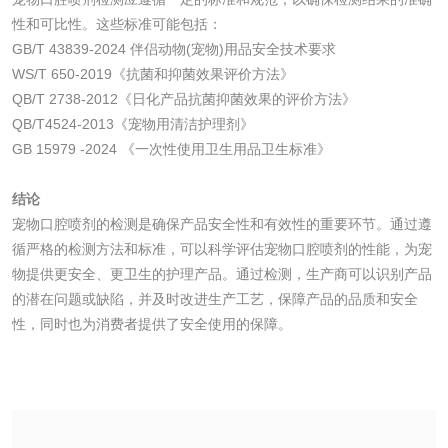
性和可比性。这些标准可能包括：
水处理剂
GB/T 43839-2024 伴侣动物(宠物)用品安全技术要求
WS/T 650-2019《抗菌和抑菌效果评价方法》
水处理药剂检测
聚丙烯酰胺检测
QB/T 2738-2012《日化产品抗菌抑菌效果的评价方法》
QB/T4524-2013《宠物用清洁护理剂》
GB 15979 -2024 《一次性使用卫生用品卫生标准》
工业乳状氢氧化钙
铝酸钙检测
检测
结论
三氯异氰尿酸检测
磷酸二氢铵检测
宠物口腔喷剂的检测是确保产品安全性和有效性的重要环节。通过遵
循严格的检测方法和标准，可以科学评估宠物口腔喷剂的性能，为宠
碳酸钙检测
物提供更安全、更卫生的护理产品。通过检测，生产商可以识别产品
的潜在问题或缺陷，并及时改进生产工艺，保障产品的品质和安全
性，同时也为消费者提供了安全使用的保障。
活性炭
活性炭检测
煤质颗粒活性炭检
测
脱硫脱硝活性炭检
煤质活性炭检测