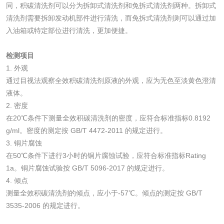
同，积碳清洗剂可以分为拆卸式清洗剂和免拆式清洗剂两种。拆卸式
化妆品眼刺激试验
化妆品皮肤刺激试
清洗剂需要拆卸发动机部件进行清洗，而免拆式清洗剂则可以通过加
验
入油箱或特定部位进行清洗，更加便捷。
化妆品急性经口毒
化妆品皮肤变态反
检测项目
性试验
应试验
皮肤光变态反应试
1. 外观
通过目视法观察全效积碳清洗剂原液的外观，应为无色至淡黄色澄清
验
液体。
日化产品
2. 密度
在20℃条件下测量全效积碳清洗剂的密度，应符合标准指标0.8192
洗衣液检测
洗涤剂检测
g/ml。密度的测定按 GB/T 4472-2011 的规定进行。
3. 铜片腐蚀
花露水检测
蚊香液检测
在50℃条件下进行3小时的铜片腐蚀试验，应符合标准指标Rating
1a。铜片腐蚀试验按 GB/T 5096-2017 的规定进行。
清洗剂检测
日化产品毒理检测
4. 倾点
测量全效积碳清洗剂的倾点，应小于-57℃。倾点的测定按 GB/T
3535-2006 的规定进行。
洗手液检测