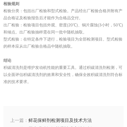
检验规则
检验分类：包括出厂检验和型式检验。产品经出厂检验合格并附有产
品合格证及检验报告后才能作为合格品交付。
水处理剂
出厂检验：检验项目包括外观、密度(20℃)、铜片腐蚀(3小时，50℃)
和倾点。出厂检验抽样需在同一批中随机抽取。
水处理药剂检测
聚丙烯酰胺检测
型式检验：在特定条件下进行，检验项目为全部检测项目。型式检验
的样本应从出厂检验合格品中随机抽取。
工业乳状氢氧化钙
铝酸钙检测
结论
检测
积碳清洗剂是维护发动机性能的重要工具。通过积碳清洗剂检测，可
三氯异氰尿酸检测
磷酸二氢铵检测
以全面评估积碳清洗剂的效果和安全性，确保全效积碳清洗剂符合标
准的技术要求。
碳酸钙检测
活性炭
活性炭检测
煤质颗粒活性炭检
上一篇：
鲜花保鲜剂检测项目及技术方法