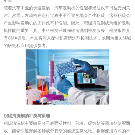
引言
随着汽车工业的快速发展，汽车发动机的性能和燃油效率日益受到关
注。然而，发动机在运行过程中不可避免地会产生积碳，这些积碳会
消毒产品
严重影响发动机的工作效率和性能。因此，积碳清洗剂成为维护发动
机性能的重要工具。中科检测开展积碳清洗剂检测服务，检测报告具
成分分析配方研发
驱蚊检测
有CMA资质。本文将深入探讨积碳清洗剂检测技术，以期为相关领域
的研究和应用提供参考。
防霉检测
霉菌污染分析
消毒产品备案
防螨除螨检测
微生物检测
化妆品
积碳清洗剂的种类与原理
积碳清洗剂主要由高分子表面活性剂、乳液、缓蚀剂等添加剂复配而
化妆品毒理试验
化妆品毒理测试
成，能够快速溶解各种成分复杂的燃烧室碳化物。根据使用方式的不