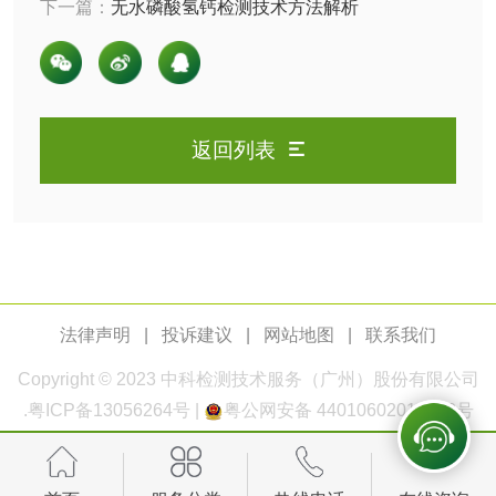
下一篇：
无水磷酸氢钙检测技术方法解析
测
脱硫脱硝活性炭检
煤质活性炭检测
测
电厂水处理活性炭
木质活性炭检测
检测
返回列表
木质净水用活性炭
检测
农药肥料
肥料检测
微生物肥料检测
法律声明
|
投诉建议
|
网站地图
|
联系我们
化肥检测
微生物菌剂检测
Copyright © 2023
中科检测
技术服务（广州）股份有限公司
有机肥检测
钾肥检测
.
粤ICP备13056264号
|
粤公网安备 44010602011168号
磷酸肥料检测