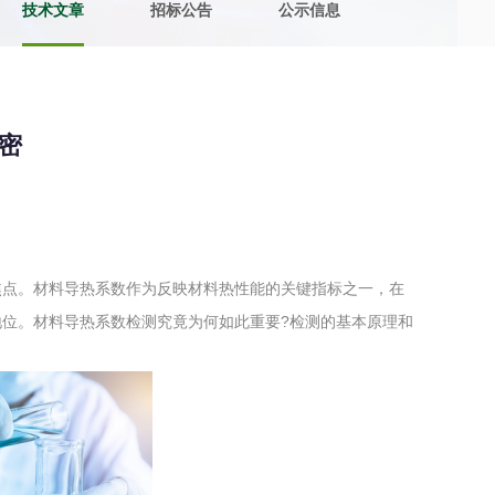
技术文章
招标公告
公示信息
土壤污染检测
评价
水土保持监测
绿色产品认
密
审核
环境风险评价
矿山场地调
在线咨询
焦点。材料导热系数作为反映材料热性能的关键指标之一，在
系统
不动产测绘
工程测量
位。材料导热系数检测究竟为何如此重要?检测的基本原理和
基准网监测
摄影测量与
气治理
废气处理工程
废水处理工