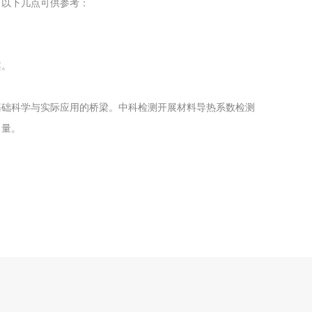
。以下几点可供参考：
。
案。
基础科学与实际应用的桥梁。中科检测开展材料导热系数检测
力量。