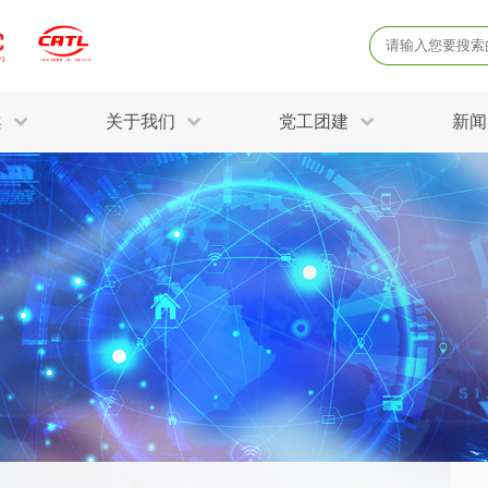
案
关于我们
党工团建
新闻
产品质量鉴定
病
解决方案
三废监测
电磁辐射检
固废危废鉴定
防
STRY SOLUTIONS
二噁英检测
土壤检测
土壤场地调查
成
球各产业提供一站式
生态环境检测
有
技术解决方案。
消毒检测备案
运
空气净化检测
涉
评价
矿山资源调查
危险废物鉴
公共卫生检测
放
环境风险评估
农用地土壤