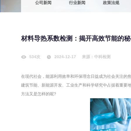
公司新闻
行业新闻
政策法规
农副产品
咨询服务
质量鉴定
卫生评价
绿色工厂
材料导热系数检测：揭开高效节能的秘
专项服务
清洁生产
新能源
534次
2024-12-17
来源：中科检测
测绘测量
综合检测
在现代社会，能源利用效率和环保理念日益成为社会关注的
地理信息
建筑节能、新能源开发、工业生产和科学研究中占据着重要地
海洋测绘
方法又是怎样的呢?
环保工程
VOCs废