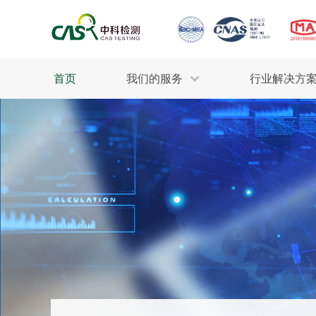
首页
我们的服务
行业解决方
生态环保
检测服务
工业材料
行业
污水检测
美妆消毒
INDU
废气检测
石油化工
为全
轻工产品
评估调查
整体
制药医疗
电子电气
耕地质量
建筑材料
场地调查