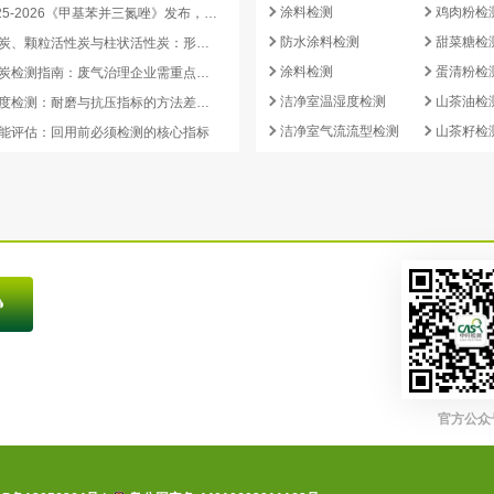
涂料检测
鸡肉粉检
HG/T 3925-2026《甲基苯并三氮唑》发布，2026 年 12 月 1 日起实施
防水涂料检测
甜菜糖检
蜂窝活性炭、颗粒活性炭与柱状活性炭：形态差异与检测重点对照
涂料检测
蛋清粉检
蜂窝活性炭检测指南：废气治理企业需重点关注的5项核心指标
洁净室温湿度检测
山茶油检
活性炭强度检测：耐磨与抗压指标的方法差异及验收意义
洁净室气流流型检测
山茶籽检
能评估：回用前必须检测的核心指标
官方公众