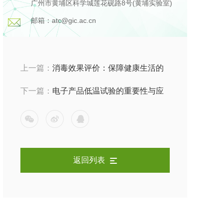
广州市黄埔区科学城莲花砚路8号(黄埔实验室)
邮箱：atc@gic.ac.cn
上一篇：
消毒效果评价：保障健康生活的
关键
下一篇：
电子产品低温试验的重要性与应
用指南
返回列表