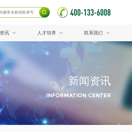
400-133-6008
资讯
人才培养
联系我们
毒杀灭试验
食品接触材料检测
光伏检测
测
声环境与振动检测
护产品检测
可靠性测试
新闻资讯
更多
分分析化验
食品安全检测
毒有害检测
洁净度检测
INFORMATION CENTER
动场地检测
化妆品检测
水产品检测
水资源检测
别
危废鉴定
射卫生检测
毒理检测
调查
更多