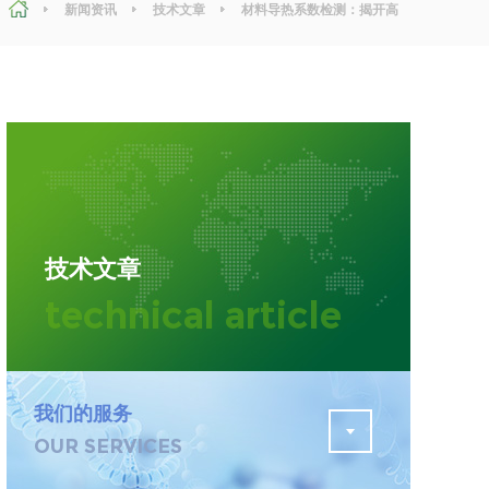
新闻资讯
技术文章
材料导热系数检测：揭开高
效节能的秘密
污水检测
证
排污许可证办理
查
更多
在线咨询
技术文章
轨道交通变形监测
technical article
遥感
更多
我们的服务
OUR SERVICES
程
固废处理工程