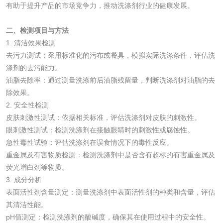
有助于提升产品的市场竞争力，推动洗涤剂行业的健康发展。
花露水检测
蚊香液检测
二、检测项目与方法
1. 清洁效果检测
清洗剂检测
日化产品毒理检测
去污力测试：采用标准化的污布或餐具，模拟实际洗涤条件，评估洗
涤剂的去污能力。
油脂去除率：通过测量洗涤前后油脂残留量，判断洗涤剂对油脂的去
洗手液检测
除效果。
2. 安全性检测
皮肤刺激性测试：依据相关标准，评估洗涤剂对皮肤的刺激性。
眼刺激性测试：检测洗涤剂在接触眼睛时的刺激性或腐蚀性。
水处理剂
急性毒性试验：评估洗涤剂在误食情况下的毒性反应。
重金属及有害物质检测：检测洗涤剂中是否含有超标的有害重金属及
水处理药剂检测
聚丙烯酰胺检测
荧光增白剂等物质。
3. 成分分析
工业乳状氢氧化钙
铝酸钙检测
表面活性剂含量测定：测量洗涤剂中表面活性剂的种类和含量，评估
其清洁性能。
检测
pH值测定：检测洗涤剂的酸碱度，确保其在使用过程中的安全性。
三氯异氰尿酸检测
磷酸二氢铵检测