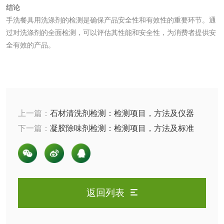
肥料检测
微生物肥料检测
结论
手洗餐具用洗涤剂的检测是确保产品安全性和有效性的重要环节。通
化肥检测
微生物菌剂检测
过对洗涤剂的全面检测，可以评估其性能和安全性，为消费者提供安
全有效的产品。
有机肥检测
钾肥检测
磷酸肥料检测
上一篇：
石材清洗剂检测：检测项目，方法及仪器
化工试剂
下一篇：
凝胶除味剂检测：检测项目，方法及标准
乳酸钠检测
消泡剂检测
化工助剂检测
涂料助剂检测
返回列表
化工原料检测
化学品检测