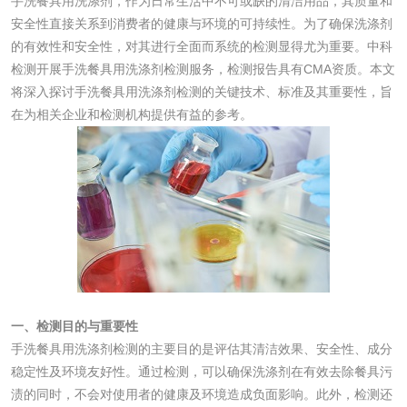
手洗餐具用洗涤剂，作为日常生活中不可或缺的清洁用品，其质量和
安全性直接关系到消费者的健康与环境的可持续性。为了确保洗涤剂
微生物检测
的有效性和安全性，对其进行全面而系统的检测显得尤为重要。中科
检测开展手洗餐具用洗涤剂检测服务，检测报告具有CMA资质。本文
将深入探讨手洗餐具用洗涤剂检测的关键技术、标准及其重要性，旨
化妆品
在为相关企业和检测机构提供有益的参考。
化妆品毒理试验
化妆品毒理测试
化妆品眼刺激试验
化妆品皮肤刺激试
验
化妆品急性经口毒
化妆品皮肤变态反
性试验
应试验
皮肤光变态反应试
一、检测目的与重要性
验
手洗餐具用洗涤剂检测的主要目的是评估其清洁效果、安全性、成分
日化产品
稳定性及环境友好性。通过检测，可以确保洗涤剂在有效去除餐具污
渍的同时，不会对使用者的健康及环境造成负面影响。此外，检测还
洗衣液检测
洗涤剂检测