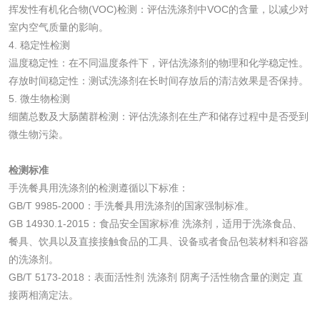
挥发性有机化合物(VOC)检测：评估洗涤剂中VOC的含量，以减少对
室内空气质量的影响。
碳酸钙检测
4. 稳定性检测
温度稳定性：在不同温度条件下，评估洗涤剂的物理和化学稳定性。
活性炭
存放时间稳定性：测试洗涤剂在长时间存放后的清洁效果是否保持。
5. 微生物检测
细菌总数及大肠菌群检测：评估洗涤剂在生产和储存过程中是否受到
活性炭检测
煤质颗粒活性炭检
微生物污染。
测
脱硫脱硝活性炭检
煤质活性炭检测
检测标准
测
手洗餐具用洗涤剂的检测遵循以下标准：
电厂水处理活性炭
木质活性炭检测
GB/T 9985-2000：手洗餐具用洗涤剂的国家强制标准。
GB 14930.1-2015：食品安全国家标准 洗涤剂，适用于洗涤食品、
检测
木质净水用活性炭
餐具、饮具以及直接接触食品的工具、设备或者食品包装材料和容器
的洗涤剂。
检测
GB/T 5173-2018：表面活性剂 洗涤剂 阴离子活性物含量的测定 直
农药肥料
接两相滴定法。