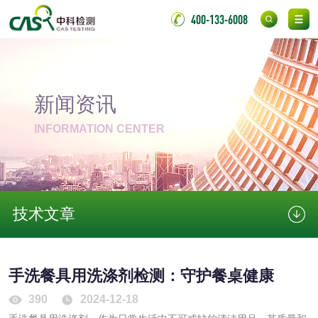
400-133-6008
非金属材料
脱硫石膏检测
镀膜抗菌玻璃检测
新闻资讯
光触媒检测
INFORMATION CENTER
消毒产品
技术文章
成分分析配方研发
驱蚊检测
防霉检测
霉菌污染分析
手洗餐具用洗涤剂检测：守护餐桌健康
390
2024-12-18
消毒产品备案
防螨除螨检测