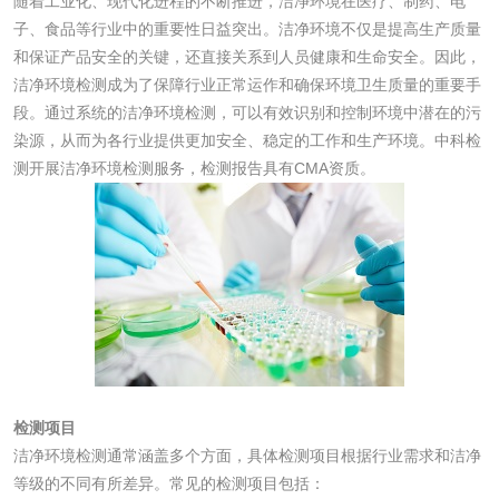
随着工业化、现代化进程的不断推进，洁净环境在医疗、制药、电
子、食品等行业中的重要性日益突出。洁净环境不仅是提高生产质量
工业乳状氢氧化钙
铝酸钙检测
和保证产品安全的关键，还直接关系到人员健康和生命安全。因此，
检测
洁净环境检测成为了保障行业正常运作和确保环境卫生质量的重要手
三氯异氰尿酸检测
磷酸二氢铵检测
段。通过系统的洁净环境检测，可以有效识别和控制环境中潜在的污
染源，从而为各行业提供更加安全、稳定的工作和生产环境。中科检
碳酸钙检测
测开展洁净环境检测服务，检测报告具有CMA资质。
活性炭
活性炭检测
煤质颗粒活性炭检
测
脱硫脱硝活性炭检
煤质活性炭检测
测
电厂水处理活性炭
木质活性炭检测
检测项目
洁净环境检测通常涵盖多个方面，具体检测项目根据行业需求和洁净
检测
木质净水用活性炭
等级的不同有所差异。常见的检测项目包括：