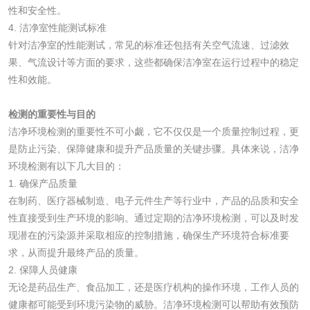
油品
性和安全性。
4. 洁净室性能测试标准
油品检测
润滑油检测
针对洁净室的性能测试，常见的标准还包括有关空气流速、过滤效
果、气流设计等方面的要求，这些都确保洁净室在运行过程中的稳定
生物柴油检测
生物质燃料检测
性和效能。
防冻液检测
润滑油运动粘度检
检测的重要性与目的
洁净环境检测的重要性不可小觑，它不仅仅是一个质量控制过程，更
测
是防止污染、保障健康和提升产品质量的关键步骤。具体来说，洁净
齿轮油检测
环境检测有以下几大目的：
1. 确保产品质量
在制药、医疗器械制造、电子元件生产等行业中，产品的品质和安全
性直接受到生产环境的影响。通过定期的洁净环境检测，可以及时发
食品接触
现潜在的污染源并采取相应的控制措施，确保生产环境符合标准要
求，从而提升最终产品的质量。
食品接触材料检测
奶嘴检测
2. 保障人员健康
无论是药品生产、食品加工，还是医疗机构的操作环境，工作人员的
食品包装材料检测
餐具检测
健康都可能受到环境污染物的威胁。洁净环境检测可以帮助有效预防