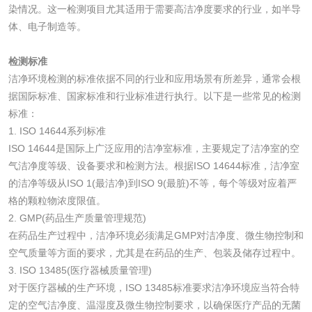
染情况。这一检测项目尤其适用于需要高洁净度要求的行业，如半导
体、电子制造等。
化工原料检测
化学品检测
检测标准
工业用氯化铵检测
洁净环境检测的标准依据不同的行业和应用场景有所差异，通常会根
据国际标准、国家标准和行业标准进行执行。以下是一些常见的检测
颜料油墨
标准：
1. ISO 14644系列标准
ISO 14644是国际上广泛应用的洁净室标准，主要规定了洁净室的空
油墨检测
凹版油墨和柔印油
气洁净度等级、设备要求和检测方法。根据ISO 14644标准，洁净室
墨检测
的洁净等级从ISO 1(最洁净)到ISO 9(最脏)不等，每个等级对应着严
陶瓷颜料检测
油墨成分分析
格的颗粒物浓度限值。
2. GMP(药品生产质量管理规范)
玻璃画颜料检测
儿童水粉画颜料检
在药品生产过程中，洁净环境必须满足GMP对洁净度、微生物控制和
空气质量等方面的要求，尤其是在药品的生产、包装及储存过程中。
测
水性印刷油墨检测
3. ISO 13485(医疗器械质量管理)
对于医疗器械的生产环境，ISO 13485标准要求洁净环境应当符合特
定的空气洁净度、温湿度及微生物控制要求，以确保医疗产品的无菌