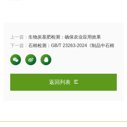
卫生用品
卫生湿巾检测
普通湿巾检测
一次性卫生用品毒
卫生用品阴道黏膜
上一篇：
生物炭基肥检测：确保农业应用效果
理检测
刺激试验
下一篇：
石棉检测：GB/T 23263-2024《制品中石棉
一次性使用卫生用
一次性使用卫生用
含量测定方法》标准解析
品皮肤刺激试验
品皮肤变态反应试
一次性使用卫生用
验
品阴道黏膜刺激试
返回列表
轻工杂货
验
玩具检测
除臭剂检测
电子烟检测
乳胶枕头检测