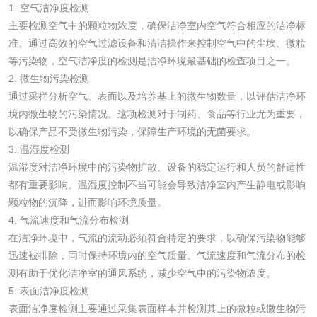
1. 空气洁净度检测
检测
主要检测空气中的颗粒物浓度，确保洁净室内空气符合相应的洁净标
农药肥料
准。通过高效的空气过滤设备和清洁操作来控制空气中的尘埃、微粒
等污染物，空气洁净度的检测是洁净环境最基础的检查项目之一。
肥料检测
微生物肥料检测
2. 微生物污染检测
通过采样分析空气、表面以及培养基上的微生物数量，以评估洁净环
化肥检测
微生物菌剂检测
境内微生物的污染情况。这项检测对于制药、食品等行业尤为重要，
以确保产品不受微生物污染，保障生产环境的无菌要求。
有机肥检测
钾肥检测
3. 温湿度检测
温湿度对洁净环境中的污染物扩散、设备的稳定运行和人员的舒适性
都有重要影响。温湿度控制不当可能会导致洁净室内产生静电或影响
磷酸肥料检测
颗粒物的沉降，进而影响环境质量。
4. 气流速度和气流分布检测
化工试剂
在洁净环境中，气流的流动必须符合特定的要求，以确保污染物能够
迅速被排除，同时保持环境内的空气质量。气流速度和气流分布的检
乳酸钠检测
消泡剂检测
测有助于优化洁净室的通风系统，减少空气中的污染物浓度。
5. 表面洁净度检测
化工助剂检测
涂料助剂检测
表面洁净度检测主要通过采集表面样本并检测其上的微粒或微生物污