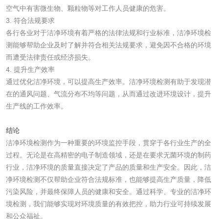
空气中有害微生物、颗粒物等对工作人员健康的危害。
3. 符合法规要求
食品包装用阻隔塑
食品包装用纸铝塑
各行各业对于洁净环境有着严格的法律法规和行业标准，洁净环境检
料袋检测
复合膜、袋检测
测能够帮助企业及时了解并符合相关法规要求，避免因不合格的环境
食品蒸煮复合膜、
而遭受法律责任或经济损失。
4. 提升生产效率
袋检测
文体用品
通过优化洁净环境，可以提高生产效率。洁净环境检测有助于发现潜
在的通风问题、气流分布不均等问题，从而通过改进环境设计，提升
生产线的工作效率。
学生用品检测
文具检测
结论
涂改液/修正液检测
学生书包/书袋检测
洁净环境检测作为一种重要的环境监控手段，贯穿于各行业生产的全
过程。无论是在高精密的电子制造领域，还是在要求无菌环境的制药
橡皮擦检测
学生书包检测
行业，洁净环境的质量直接决定了产品的质量和生产安全。因此，洁
净环境检测不仅帮助企业符合法规标准，也能够提高生产质量，降低
人造草坪检测
污染风险，并最终保障人员的健康和安全。通过科学、专业的洁净环
境检测，我们能够实现对环境质量的有效把控，助力行业可持续发展
和公众福祉。