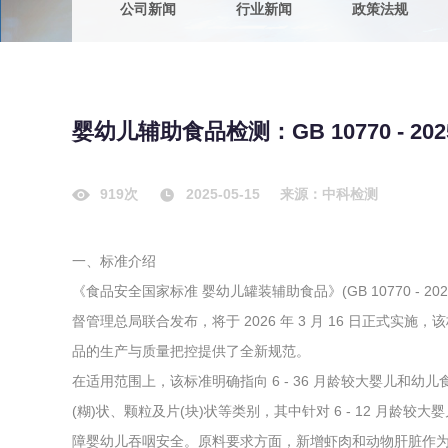
公司新闻
行业新闻
政策法规
农副产品
咨询服务
质量鉴定
卫生评价
绿色工厂
婴幼儿辅助食品检测：GB 10770 - 
专项服务
清洁生产
新能源
919次
2025-05-15
来源：中科检测
测绘测量
综合检测
一、标准介绍
地理信息
《食品安全国家标准 婴幼儿罐装辅助食品》(GB 10770 - 202
海洋测绘
督管理总局联合发布，将于 2026 年 3 月 16 日正式实施，该
品的生产与质量把控提供了全新规范。
环保工程
在适用范围上，该标准明确指向 6 - 36 月龄较大婴儿和
(糊)状、颗粒及片(块)状等类别，其中针对 6 - 12 月龄
VOCs废
障婴幼儿吞咽安全。原料要求方面，新增虾肉和动物肝脏作