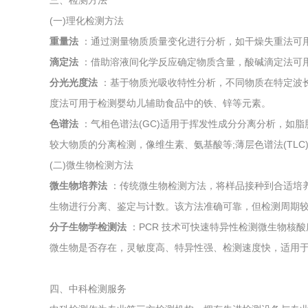
三、检测方法
(一)理化检测方法
重量法
：通过测量物质质量变化进行分析，如干燥失重法可
滴定法
：借助溶液间化学反应确定物质含量，酸碱滴定法可
分光光度法
：基于物质光吸收特性分析，不同物质在特定波
度法可用于检测婴幼儿辅助食品中的铁、锌等元素。
色谱法
：气相色谱法(GC)适用于挥发性成分分离分析，如脂肪
较大物质的分离检测，像维生素、氨基酸等;薄层色谱法(TL
(二)微生物检测方法
微生物培养法
：传统微生物检测方法，将样品接种到合适培
生物进行分离、鉴定与计数。该方法准确可靠，但检测周期
分子生物学检测法
：PCR 技术可快速特异性检测微生物核
微生物是否存在，灵敏度高、特异性强、检测速度快，适用
四、中科检测服务