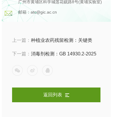
广州市黄埔区科学城莲花砚路8号(黄埔实验室)
邮箱：atc@gic.ac.cn
上一篇：
种植业农药残留检测：关键类
别、危害与分析方法
下一篇：
消毒剂检测：GB 14930.2-2025
《食品安全国家标准 消毒剂》标准解读
返回列表