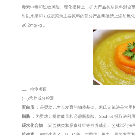
毒素中毒和过敏风险。理化指标上，扩大产品类别原料混合范围，
综合利用
对以水果和 / 或蔬菜为主要原料的部分产品明确禁止添加氯化钠
≤0.2mg/kg 。
二、检测项目
(一)营养成分检测
蛋白质
：是婴幼儿生长发育的物质基础。凯氏定氮法是常用
脂肪
：为婴幼儿提供能量和必需脂肪酸。Soxhlet 提取法
碳水化合物
：涵盖糖类和膳食纤维等营养成分。斐林试剂法
维生素
：如维生素 A、D、C 等，对婴幼儿视力、骨骼发育和