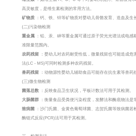
高灵敏度，是维生素检测的常用方法。
矿物质
：钙、铁、锌等矿物质对婴幼儿骨骼发育、造血及生
(二)污染物检测
重金属
：铅、汞、砷等重金属可通过原子荧光光谱法或电感耦合等
准限量范围内。
农药残留
：婴幼儿对农药耐受性低，微量残留也可能造成危害。气相
法(LC - MS)可同时检测多种农药残留。
兽药残留
：动物源性婴幼儿辅助食品可能存在抗生素等兽药
(三)微生物检测
菌落总数
：反映食品卫生状况，平板计数法可用于其检测。
大肠菌群
：衡量食品受粪便污染程度，发酵法和酶底物法是
致病菌
：沙门氏菌、金黄色葡萄球菌、志贺氏菌等致病菌若
酶链式反应(PCR)法可用于其检测。