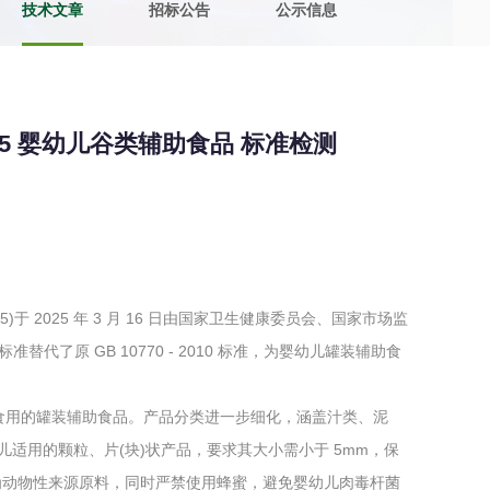
技术文章
招标公告
公示信息
土壤污染检测
评价
水土保持监测
绿色产品认
2025 婴幼儿谷类辅助食品 标准检测
审核
环境风险评价
矿山场地调
在线咨询
系统
不动产测绘
工程测量
5)于 2025 年 3 月 16 日由国家卫生健康委员会、国家市场监
基准网监测
摄影测量与
标准替代了原 GB 10770 - 2010 标准，为婴幼儿罐装辅助食
幼儿食用的罐装辅助食品。产品分类进一步细化，涵盖汁类、泥
较大婴儿适用的颗粒、片(块)状产品，要求其大小需小于 5mm，保
气治理
废气处理工程
废水处理工
为动物性来源原料，同时严禁使用蜂蜜，避免婴幼儿肉毒杆菌