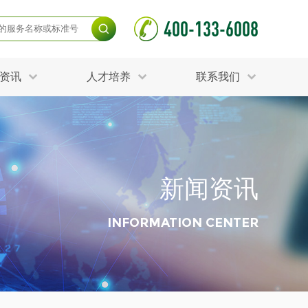
400-133-6008
资讯
人才培养
联系我们
毒杀灭试验
食品接触材料检测
光伏检测
测
声环境与振动检测
护产品检测
可靠性测试
新闻资讯
更多
分分析化验
食品安全检测
毒有害检测
洁净度检测
INFORMATION CENTER
动场地检测
化妆品检测
水产品检测
水资源检测
别
危废鉴定
射卫生检测
毒理检测
调查
更多