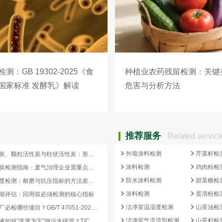
测：GB 19302-2025《食
种植业农药残留检测：关键
国家标准 发酵乳》解读
危害与分析方法
推荐服务
Related servic
外墙涂料检测
芹菜籽检
蜂窝活性炭、颗粒活性炭与柱状活性炭：形态差异与检测重点对照
涂料检测
鸡肉粉检
蜂窝活性炭检测指南：废气治理企业需重点关注的5项核心指标
防水涂料检测
甜菜糖检
活性炭强度检测：耐磨与抗压指标的方法差异及验收意义
涂料检测
蛋清粉检
能评估：回用前必须检测的核心指标
洁净室温湿度检测
山茶油检
再生炭出厂必检哪些项目？GB/T 47051-2026 再生活性炭检测清单这样列
洁净室气流流型检测
山茶籽检
副产浓缩液如何"变废为宝"做污水碳源？T/CCEIA 0006-2026 核心解读