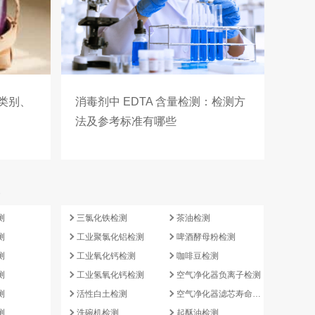
类别、
消毒剂中 EDTA 含量检测：检测方
法及参考标准有哪些
e
测
三氯化铁检测
茶油检测
测
工业聚氯化铝检测
啤酒酵母粉检测
测
工业氧化钙检测
咖啡豆检测
测
工业氢氧化钙检测
空气净化器负离子检测
测
活性白土检测
空气净化器滤芯寿命检测
测
洗碗机检测
起酥油检测