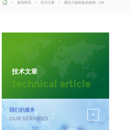
新闻资讯
技术文章
婴幼儿辅助食品检测：GB
10770 - 2025 婴幼儿谷类辅助食品 标准检测
污水检测
证
排污许可证办理
查
更多
在线咨询
技术文章
轨道交通变形监测
technical article
遥感
更多
我们的服务
OUR SERVICES
程
固废处理工程