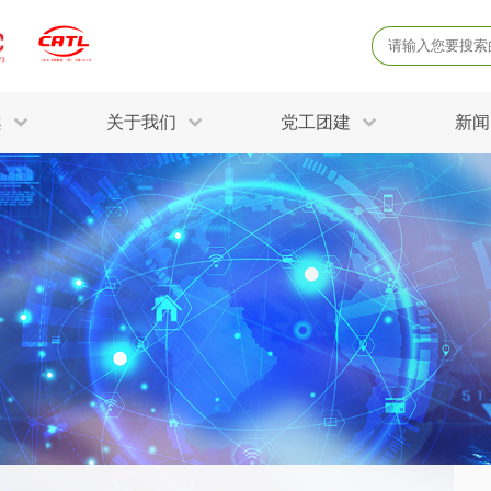
案
关于我们
党工团建
新闻
产品质量鉴定
病
解决方案
三废监测
电磁辐射检
固废危废鉴定
防
STRY SOLUTIONS
二噁英检测
土壤检测
土壤场地调查
成
球各产业提供一站式
生态环境检测
有
技术解决方案。
消毒检测备案
运
空气净化检测
涉
评价
矿山资源调查
危险废物鉴
公共卫生检测
放
环境风险评估
农用地土壤