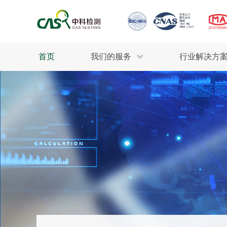
首页
我们的服务
行业解决方
生态环保
检测服务
工业材料
行业
污水检测
美妆消毒
INDU
废气检测
石油化工
为全
轻工产品
评估调查
整体
制药医疗
电子电气
耕地质量
建筑材料
场地调查