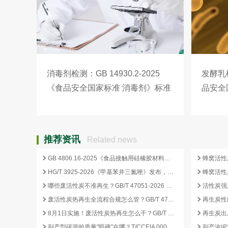
消毒剂检测：GB 14930.2-2025
发酵乳检
《食品安全国家标准 消毒剂》标准
品安全
解读
推荐资讯
Related news
GB 4806.16-2025《食品接触用硅橡胶材料及制品》标准解析
HG/T 3925-2026《甲基苯并三氮唑》发布，2026 年 12 月 1 日起实施
哪些废活性炭不准再生？GB/T 47051-2026 划定的禁止再生红线
废活性炭热再生全流程合规怎么管？GB/T 47051-2026 从分类到出厂检测
再生炭性
8月1日实施！废活性炭热再生怎么干？GB/T 47051-2026 八步程序这样落地
副产型碳源的质量"暗礁"在哪？T/CCEIA 0006-2026 重金属与 COD 合规红线