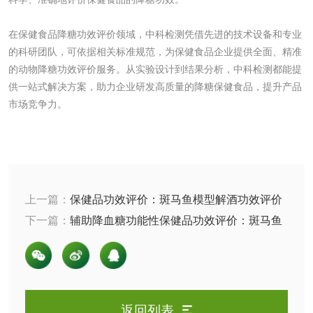
清洗剂检测
日化产品毒理检测
在保健食品降糖功效评价领域，中科检测凭借先进的技术设备和专业
的科研团队，可依据相关标准规范，为保健食品企业提供全面、精准
的动物降糖功效评价服务。从实验设计到结果分析，中科检测都能提
洗手液检测
供一站式解决方案，助力企业研发高质量的降糖保健食品，提升产品
市场竞争力。
水处理剂
水处理药剂检测
聚丙烯酰胺检测
上一篇：
保健品功效评价：斑马鱼模型解酒功效评价
下一篇：
辅助降血糖功能性保健品功效评价：斑马鱼
工业乳状氢氧化钙
铝酸钙检测
降糖实验
检测
三氯异氰尿酸检测
磷酸二氢铵检测
碳酸钙检测
返回列表