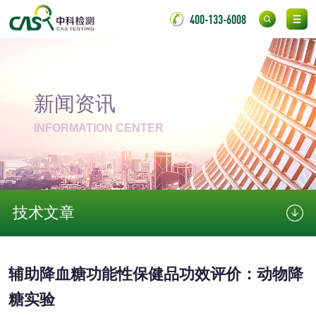
测
400-133-6008
无底纸冷裱膜压敏
BOPP压敏胶粘带检
胶粘带检测
测
室温固化（硫化）
氟硅密封胶检测
新闻资讯
金属
INFORMATION CENTER
金属材料质量检测
金属硬度测试
金属材料检测
喷嘴检测
技术文章
保险柜检测
气弹簧检测
伸缩警棍检测
辅助降血糖功能性保健品功效评价：动物降
糖实验
非金属材料