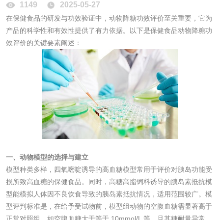
1149
2025-05-27
在保健食品的研发与功效验证中，动物降糖功效评价至关重要，它为
脱硫石膏检测
镀膜抗菌玻璃检测
产品的科学性和有效性提供了有力依据。以下是保健食品动物降糖功
效评价的关键要素阐述：
光触媒检测
消毒产品
成分分析配方研发
驱蚊检测
一、动物模型的选择与建立
防霉检测
霉菌污染分析
模型种类多样，四氧嘧啶诱导的高血糖模型常用于评价对胰岛功能受
损所致高血糖的保健食品。同时，高糖高脂饲料诱导的胰岛素抵抗模
消毒产品备案
防螨除螨检测
型能模拟人体因不良饮食导致的胰岛素抵抗情况，适用范围较广。模
型评判标准是，在给予受试物前，模型组动物的空腹血糖需显著高于
微生物检测
正常对照组，如空腹血糖大于等于 10mmol/L 等，且其糖耐量异常。