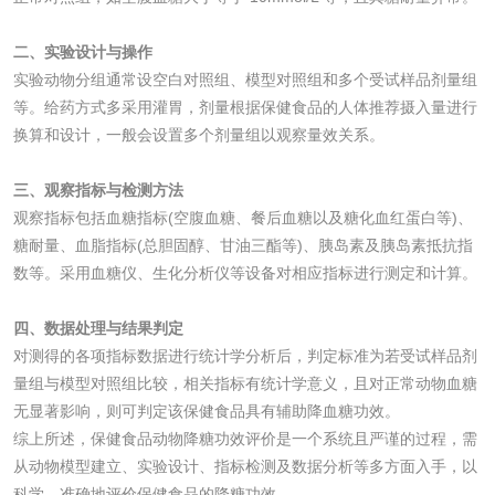
二、实验设计与操作
化妆品
实验动物分组通常设空白对照组、模型对照组和多个受试样品剂量组
等。给药方式多采用灌胃，剂量根据保健食品的人体推荐摄入量进行
化妆品毒理试验
化妆品毒理测试
换算和设计，一般会设置多个剂量组以观察量效关系。
化妆品眼刺激试验
化妆品皮肤刺激试
三、观察指标与检测方法
观察指标包括血糖指标(空腹血糖、餐后血糖以及糖化血红蛋白等)、
验
化妆品急性经口毒
化妆品皮肤变态反
糖耐量、血脂指标(总胆固醇、甘油三酯等)、胰岛素及胰岛素抵抗指
数等。采用血糖仪、生化分析仪等设备对相应指标进行测定和计算。
性试验
应试验
皮肤光变态反应试
四、数据处理与结果判定
验
对测得的各项指标数据进行统计学分析后，判定标准为若受试样品剂
日化产品
量组与模型对照组比较，相关指标有统计学意义，且对正常动物血糖
无显著影响，则可判定该保健食品具有辅助降血糖功效。
洗衣液检测
洗涤剂检测
综上所述，保健食品动物降糖功效评价是一个系统且严谨的过程，需
从动物模型建立、实验设计、指标检测及数据分析等多方面入手，以
花露水检测
蚊香液检测
科学、准确地评价保健食品的降糖功效。