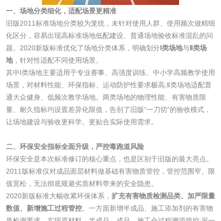
活性炭
一、场地分类细化，适配场景更精准
旧版2011标准场地分类较为笼统，未针对使用人群、使用频次做精细
活性炭检测
煤质颗粒活性炭检
化区分，容易出现高标准场地低配建设、普通场地验收标准混乱的问
测
题。2020新版标准优化了场地分类体系，明确划分
Ⅰ类场地
与
Ⅱ类场
脱硫脱硝活性炭检
煤质活性炭检测
地
，针对性适配不同使用场景。
其中Ⅰ类场地主要适用于专业赛事、高强度训练、中小学高频教学使用
测
电厂水处理活性炭
木质活性炭检测
场景，对材料性能、环保指标、运动防护性要求极高;Ⅱ类场地适配普
通大众健身、低频次教学场地。两类场地的物理性能、有害物质限
检测
木质净水用活性炭
量、耐久指标均设置差异化限值，告别了旧版“一刀切”的验收模式，
让场地建设与验收更科学、更贴合实际使用需求。
检测
农药肥料
二、环保安全指标全面升级，严控毒跑道风险
环保安全是本次标准修订的核心重点，也是区别于旧版的最大亮点。
肥料检测
微生物肥料检测
2011版标准仅对成品面层材料做基础有害物质管控，管控范围窄、限
值宽松，无法彻底规避劣质材料带来的安全隐患。
化肥检测
微生物菌剂检测
2020新版标准大幅收紧环保体系，
扩充有害物质检测品类、加严限量
数值、新增施工过程管控
。一方面新增半成品、施工添加剂的有害物
有机肥检测
钾肥检测
质检测要求，实现原材料、半成品、成品、施工全过程溯源管控;另一