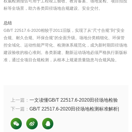
权威检测报告可用于工程竣工验收、教育备案、场地复检、项目招投
齿轮油检测
标等全场景，助力各类田径场地合规建设、安全交付。
总结
GB/T 22517.6-2020相较于2011旧版，实现了从“尺寸合规”到“安全
食品接触
合规、耐久合规、环保合规”的全面升级。场地分类精细化、环保管
控全域化、运动性能严苛化、检测体系规范化，成为新时期田径场地
食品接触材料检测
奶嘴检测
建设验收的核心准则。各类新建、翻新运动场地必须严格执行新版标
准，通过全项目合规检测，从根本上规避质量隐患与合规风险。
食品包装材料检测
餐具检测
食品包装用阻隔塑
食品包装用纸铝塑
料袋检测
复合膜、袋检测
上一篇：
一文读懂GB/T 22517.6-2020田径场地检验
食品蒸煮复合膜、
分类：竣工检验、型式检验、年度复检区别
下一篇：
GB/T 22517.6-2020田径场地检测标准解析|
袋检测
全项目合规检测说明
文体用品