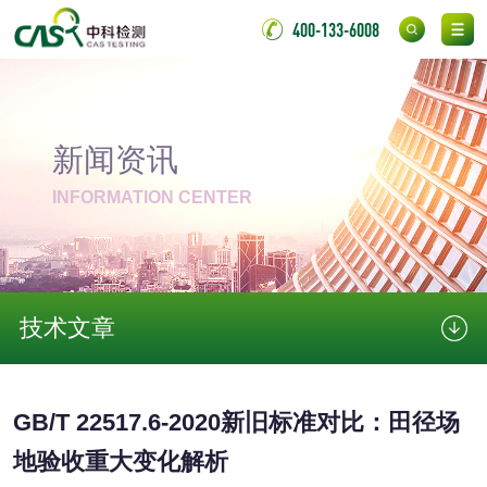
400-133-6008
化妆品毒理试验
化妆品毒理测试
化妆品眼刺激试验
化妆品皮肤刺激试
新闻资讯
验
化妆品急性经口毒
化妆品皮肤变态反
INFORMATION CENTER
性试验
应试验
皮肤光变态反应试
验
日化产品
技术文章
洗衣液检测
洗涤剂检测
GB/T 22517.6-2020新旧标准对比：田径场
花露水检测
蚊香液检测
地验收重大变化解析
清洗剂检测
日化产品毒理检测