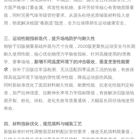
方面严格修订重金属、挥发性有机物、多环芳烃等核心有害物质限量
值，同时完善气味等级管控要求。从源头杜绝劣质铺装材料投入使
磷酸肥料检测
用，彻底解决校园“毒跑道”隐患，全方位保障师生运动健康安全。
化工试剂
三、运动性能指标迭代，提升场地防护与耐久性
相较于旧版侧重基础外观与尺寸合规，2020版更聚焦运动安全与长期
乳酸钠检测
消泡剂检测
耐久使用性能，核心优化物理力学验收指标。针对高频使用的Ⅰ类教
学、赛事场地，
新增不同温度环境下的冲击吸收、垂直变形性能要
求
，弥补了旧版仅常温检测、无法适配四季温差工况的短板，有效保
化工助剂检测
涂料助剂检测
障高低温环境下场地的弹性缓冲性能，降低运动损伤风险。
同时新标准优化了面层材料耐久性能、耐磨性能、抗老化性能判定标
化工原料检测
化学品检测
准，加严拉伸强度、拉断伸长率等力学指标限值，有效解决旧版场地
易开裂、粉化、掉粒、老化失效等质量通病，大幅延长田径场地使用
工业用氯化铵检测
寿命。
四、材料指标优化，规范填料与铺装工艺
颜料油墨
新版标准针对性调整面层材料配比管控要求，修改无机填料限量值，