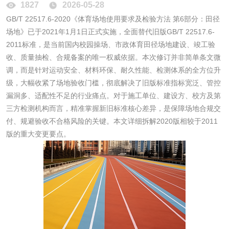
1827
2026-05-28
GB/T 22517.6-2020《体育场地使用要求及检验方法 第6部分：田径
洗手液检测
场地》已于2021年1月1日正式实施，全面替代旧版GB/T 22517.6-
2011标准，是当前国内校园操场、市政体育田径场地建设、竣工验
收、质量抽检、合规备案的唯一权威依据。本次修订并非简单条文微
调，而是针对运动安全、材料环保、耐久性能、检测体系的全方位升
水处理剂
级，大幅收紧了场地验收门槛，彻底解决了旧版标准指标宽泛、管控
漏洞多、适配性不足的行业痛点。对于施工单位、建设方、校方及第
三方检测机构而言，精准掌握新旧标准核心差异，是保障场地合规交
水处理药剂检测
聚丙烯酰胺检测
付、规避验收不合格风险的关键。本文详细拆解2020版相较于2011
版的重大变更要点。
工业乳状氢氧化钙
铝酸钙检测
检测
三氯异氰尿酸检测
磷酸二氢铵检测
碳酸钙检测