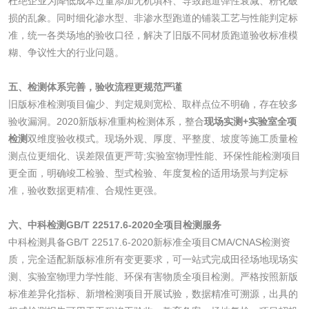
杜绝企业为降低成本过量添加无机填料、导致跑道弹性衰减、粉化破
油墨检测
凹版油墨和柔印油
损的乱象。同时细化渗水型、非渗水型跑道的铺装工艺与性能判定标
墨检测
准，统一各类场地的验收口径，解决了旧版不同材质跑道验收标准模
陶瓷颜料检测
油墨成分分析
糊、争议性大的行业问题。
玻璃画颜料检测
儿童水粉画颜料检
五、检测体系完善，验收流程更规范严谨
旧版标准检测项目偏少、判定规则宽松、取样点位不明确，存在较多
测
水性印刷油墨检测
验收漏洞。2020新版标准重构检测体系，整合
现场实测+实验室全项
检测
双维度验收模式。现场外观、厚度、平整度、坡度等施工质量检
测点位更细化、误差限值更严苛;实验室物理性能、环保性能检测项目
油品
更全面，明确竣工检验、型式检验、年度复检的适用场景与判定标
准，验收数据更精准、合规性更强。
油品检测
润滑油检测
六、中科检测GB/T 22517.6-2020全项目检测服务
生物柴油检测
生物质燃料检测
中科检测具备GB/T 22517.6-2020新标准全项目CMA/CNAS检测资
质，完全适配新版标准所有变更要求，可一站式完成田径场地现场实
测、实验室物理力学性能、环保有害物质全项目检测。严格按照新版
防冻液检测
润滑油运动粘度检
标准差异化指标、新增检测项目开展试验，数据精准可溯源，出具的
测