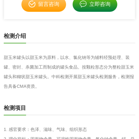
留言咨询
立即咨询
成分分析配方研发
驱蚊检测
防霉检测
霉菌污染分析
检测介绍
消毒产品备案
防螨除螨检测
甜玉米罐头以甜玉米为原料，以水、氯化钠等为辅料经预处理、装
微生物检测
罐、密封、杀菌加工而制成的罐头食品。按颗粒形态分为整粒甜玉米
罐头和糊状甜玉米罐头。中科检测开展甜玉米罐头检测服务，检测报
化妆品
告具备CMA资质。
化妆品毒理试验
化妆品毒理测试
检测项目
化妆品眼刺激试验
化妆品皮肤刺激试
验
1. 感官要求：色泽、滋味、气味、组织形态
化妆品急性经口毒
化妆品皮肤变态反
2. 理化指标：固形物含量、可溶性固形物含量、氯化钠含量、锡、总