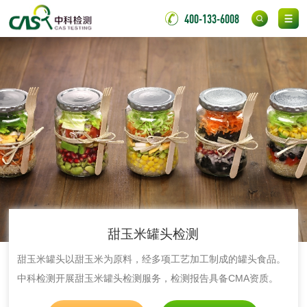
金属材料检测
400-133-6008
喷嘴检测
保险柜检测
气弹簧检测
伸缩警棍检测
非金属材料
脱硫石膏检测
镀膜抗菌玻璃检测
光触媒检测
甜玉米罐头检测
甜玉米罐头以甜玉米为原料，经多项工艺加工制成的罐头食品。
中科检测开展甜玉米罐头检测服务，检测报告具备CMA资质。
消毒产品