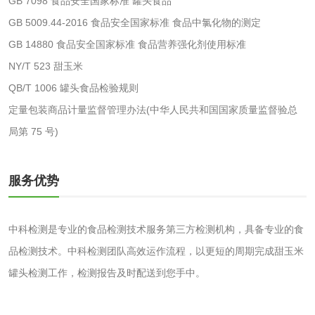
GB 7098 食品安全国家标准 罐头食品
水处理药剂检测
聚丙烯酰胺检测
GB 5009.44-2016 食品安全国家标准 食品中氯化物的测定
GB 14880 食品安全国家标准 食品营养强化剂使用标准
工业乳状氢氧化钙
铝酸钙检测
NY/T 523 甜玉米
QB/T 1006 罐头食品检验规则
检测
三氯异氰尿酸检测
磷酸二氢铵检测
定量包装商品计量监督管理办法(中华人民共和国国家质量监督验总
局第 75 号)
碳酸钙检测
服务优势
活性炭
活性炭检测
煤质颗粒活性炭检
中科检测是专业的食品检测技术服务第三方检测机构，具备专业的食
测
品检测技术。中科检测团队高效运作流程，以更短的周期完成甜玉米
脱硫脱硝活性炭检
煤质活性炭检测
罐头检测工作，检测报告及时配送到您手中。
测
电厂水处理活性炭
木质活性炭检测