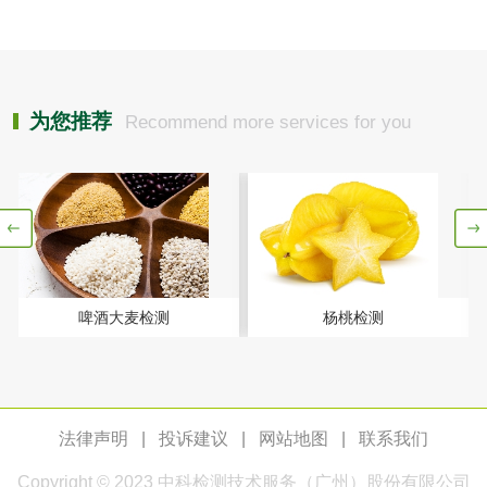
检测
木质净水用活性炭
检测
农药肥料
为您推荐
Recommend more services for you
肥料检测
微生物肥料检测
化肥检测
微生物菌剂检测
有机肥检测
钾肥检测
啤酒大麦检测
杨桃检测
磷酸肥料检测
化工试剂
法律声明
|
投诉建议
|
网站地图
|
联系我们
乳酸钠检测
消泡剂检测
Copyright © 2023
中科检测
技术服务（广州）股份有限公司