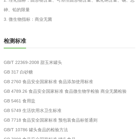
性试验
应试验
皮肤光变态反应试
砷、铅的限量
3. 微生物指标：商业无菌
验
日化产品
检测标准
洗衣液检测
洗涤剂检测
GB/T 22369-2008 甜玉米罐头
花露水检测
蚊香液检测
GB 317 白砂糖
清洗剂检测
日化产品毒理检测
GB 2760 食品安全国家标准 食品添加使用标准
GB 4789.26 食品安全国家标准 食品微生物学检验 商业无菌检验
洗手液检测
GB 5461 食用盐
GB 5749 生活饮用水卫生标准
GB 7718 食品安全国家标准 预包装食品标签通则
GB/T 10786 罐头食品的检验方法
水处理剂