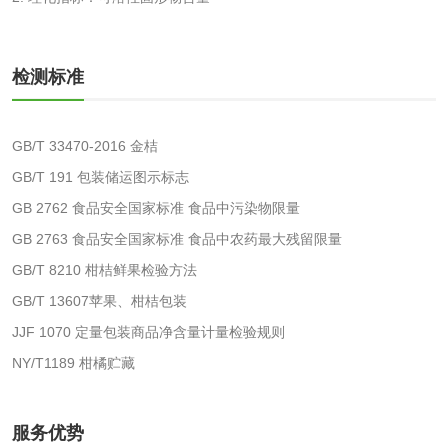
微生物检测
检测标准
化妆品
化妆品毒理试验
化妆品毒理测试
GB/T 33470-2016 金桔
GB/T 191 包装储运图示标志
化妆品眼刺激试验
化妆品皮肤刺激试
GB 2762 食品安全国家标准 食品中污染物限量
验
GB 2763 食品安全国家标准 食品中农药最大残留限量
化妆品急性经口毒
化妆品皮肤变态反
GB/T 8210 柑桔鲜果检验方法
性试验
应试验
GB/T 13607苹果、柑桔包装
皮肤光变态反应试
JJF 1070 定量包装商品净含量计量检验规则
验
NY/T1189 柑橘贮藏
日化产品
洗衣液检测
洗涤剂检测
服务优势