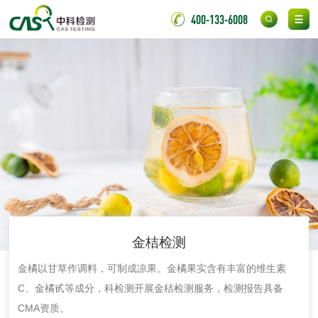
阻燃型氯丁胶检测
耐高温型氯丁胶检
400-133-6008
测
无底纸冷裱膜压敏
BOPP压敏胶粘带检
胶粘带检测
测
室温固化（硫化）
氟硅密封胶检测
金属
金属材料质量检测
金属硬度测试
金属材料检测
喷嘴检测
金桔检测
保险柜检测
气弹簧检测
金橘以甘草作调料，可制成凉果。金橘果实含有丰富的维生素
C、金橘甙等成分，科检测开展金桔检测服务，检测报告具备
伸缩警棍检测
CMA资质。