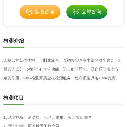
非金属材料
留言咨询
立即咨询
脱硫石膏检测
镀膜抗菌玻璃检测
光触媒检测
检测介绍
金橘以甘草作调料，可制成凉果。金橘果实含有丰富的维生素C、金
橘甙等成分，对维护心血管功能，防止血管硬化、高血压等疾病有一
消毒产品
定的作用。中科检测开展金桔检测服务，检测报告具备CMA资质。
成分分析配方研发
驱蚊检测
检测项目
防霉检测
霉菌污染分析
消毒产品备案
防螨除螨检测
1. 感官指标：清洁度、色泽、果形、表面质量缺陷
2. 理化指标：可溶性固形物含量