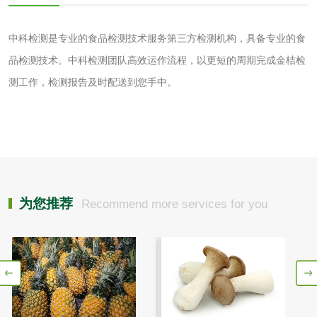
花露水检测
蚊香液检测
中科检测是专业的食品检测技术服务第三方检测机构，具备专业的食
清洗剂检测
日化产品毒理检测
品检测技术。中科检测团队高效运作流程，以更短的周期完成金桔检
测工作，检测报告及时配送到您手中。
洗手液检测
水处理剂
为您推荐
Recommend more services for you
水处理药剂检测
聚丙烯酰胺检测
工业乳状氢氧化钙
铝酸钙检测
检测
三氯异氰尿酸检测
磷酸二氢铵检测