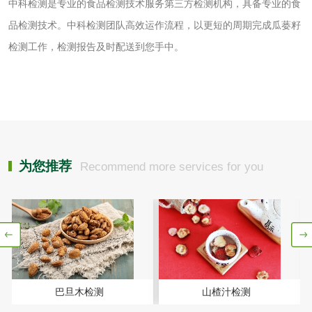
中科检测是专业的食品检测技术服务第三方检测机构，具备专业的食
洗衣液检测
洗涤剂检测
品检测技术。中科检测团队高效运作流程，以更短的周期完成瓜蒌籽
检测工作，检测报告及时配送到您手中。
花露水检测
蚊香液检测
清洗剂检测
日化产品毒理检测
洗手液检测
为您推荐
Recommend more services for you
水处理剂
水处理药剂检测
聚丙烯酰胺检测
工业乳状氢氧化钙
铝酸钙检测
巴旦木检测
山楂汁检测