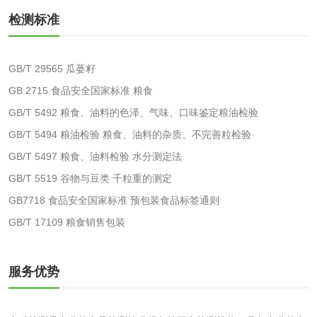
消毒产品备案
防螨除螨检测
检测标准
微生物检测
GB/T 29565 瓜蒌籽
GB 2715 食品安全国家标准 粮食
化妆品
GB/T 5492 粮食、油料的色泽、气味、口味鉴定粮油检验
化妆品毒理试验
化妆品毒理测试
GB/T 5494 粮油检验 粮食、油料的杂质、不完善粒检验
GB/T 5497 粮食、油料检验 水分测定法
化妆品眼刺激试验
化妆品皮肤刺激试
GB/T 5519 谷物与豆类 千粒重的测定
验
GB7718 食品安全国家标准 预包装食品标签通则
化妆品急性经口毒
化妆品皮肤变态反
GB/T 17109 粮食销售包装
性试验
应试验
皮肤光变态反应试
服务优势
验
日化产品