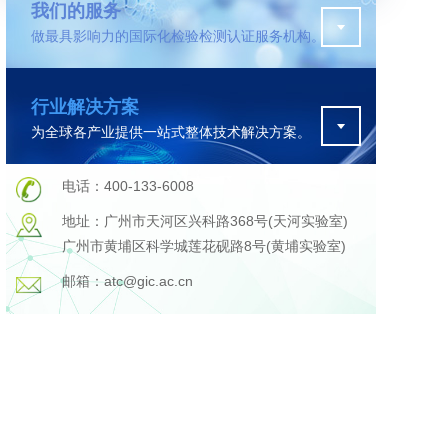
我们的服务
做最具影响力的国际化检验检测认证服务机构。
污水检测
行业解决方案
证
排污许可证办理
为全球各产业提供一站式整体技术解决方案。
查
更多
在线咨询
电话：400-133-6008
地址：广州市天河区兴科路368号(天河实验室)
广州市黄埔区科学城莲花砚路8号(黄埔实验室)
轨道交通变形监测
邮箱：atc@gic.ac.cn
遥感
更多
程
固废处理工程