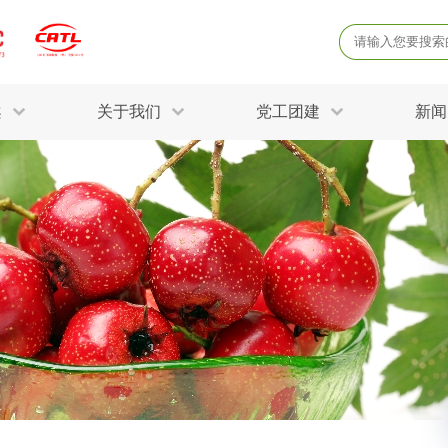
案
关于我们
党工团建
新闻
产品质量鉴定
病
解决方案
三废监测
电磁辐射检
固废危废鉴定
防
STRY SOLUTIONS
二噁英检测
土壤检测
土壤场地调查
成
球各产业提供一站式
生态环境检测
有
技术解决方案。
消毒检测备案
运
空气净化检测
涉
评价
矿山资源调查
危险废物鉴
公共卫生检测
放
环境风险评估
农用地土壤