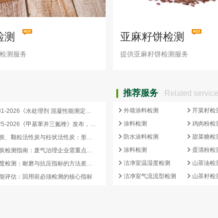
检测
亚麻籽饼检测
检测服务
提供亚麻籽饼检测服务
推荐服务
Related servic
外墙涂料检测
芹菜籽检
HG/T 4331-2026《水处理剂 混凝性能测定方法》发布，2026 年 12 月 1 日起实施
涂料检测
鸡肉粉检
HG/T 3925-2026《甲基苯并三氮唑》发布，2026 年 12 月 1 日起实施
防水涂料检测
甜菜糖检
蜂窝活性炭、颗粒活性炭与柱状活性炭：形态差异与检测重点对照
涂料检测
蛋清粉检
蜂窝活性炭检测指南：废气治理企业需重点关注的5项核心指标
洁净室温湿度检测
山茶油检
活性炭强度检测：耐磨与抗压指标的方法差异及验收意义
洁净室气流流型检测
山茶籽检
能评估：回用前必须检测的核心指标