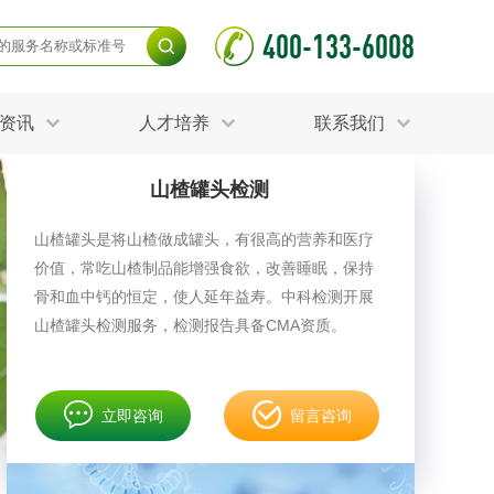
400-133-6008
资讯
人才培养
联系我们
山楂罐头检测
毒杀灭试验
食品接触材料检测
光伏检测
​山楂罐头是将山楂做成罐头，有很高的营养和医疗
测
声环境与振动检测
价值，常吃山楂制品能增强食欲，改善睡眠，保持
护产品检测
可靠性测试
更多
骨和血中钙的恒定，使人延年益寿。中科检测开展
分分析化验
食品安全检测
山楂罐头检测服务，检测报告具备CMA资质。
毒有害检测
洁净度检测
动场地检测
化妆品检测
立即咨询
留言咨询
水产品检测
水资源检测
别
危废鉴定
射卫生检测
毒理检测
调查
更多