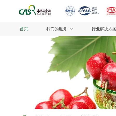
首页
我们的服务
行业解决方
生态环保
检测服务
工业材料
行业
污水检测
美妆消毒
INDU
废气检测
石油化工
为全
轻工产品
评估调查
整体
制药医疗
电子电气
耕地质量
建筑材料
场地调查