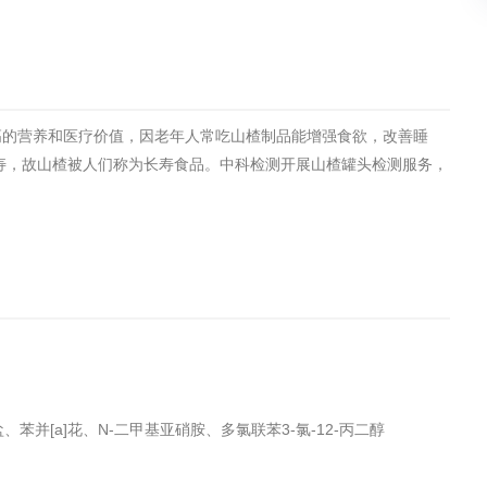
土壤污染检测
评价
水土保持监测
绿色产品认
高的营养和医疗价值，因老年人常吃山楂制品能增强食欲，改善睡
审核
环境风险评价
矿山场地调
寿，故山楂被人们称为长寿食品。中科检测开展山楂罐头检测服务，
在线咨询
系统
不动产测绘
工程测量
基准网监测
摄影测量与
苯并[a]花、N-二甲基亚硝胺、多氯联苯3-氯-12-丙二醇
气治理
废气处理工程
废水处理工