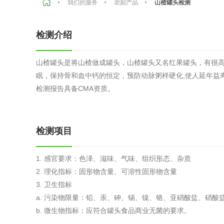
我们的服务
农副产品
山楂罐头检测
农副产品
咨询服务
质量鉴定
检测介绍
卫生评价
绿色工厂
山楂罐头是将山楂做成罐头，山楂罐头又名红果罐头，有很
专项服务
清洁生产
眠，保持骨和血中钙的恒定，预防动脉粥样硬化,使人延年益
新能源
检测报告具备CMA资质。
测绘测量
综合检测
检测项目
地理信息
海洋测绘
1. 感官要求：色泽、滋味、气味、组织形态、杂质
2. 理化指标：固形物含量、可溶性固形物含量
3. 卫生指标
环保工程
a. 污染物限量：铅、汞、砷、锡、镍、铬、亚硝酸盐、硝酸盐、
b. 微生物指标：应符合罐头食品商业无菌的要求。
VOCs废