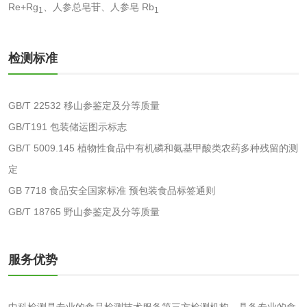
Re+Rg
、人参总皂苷、人参皂 Rb
消毒产品备案
防螨除螨检测
1
1
微生物检测
检测标准
化妆品
GB/T 22532 移山参鉴定及分等质量
GB/T191 包装储运图示标志
化妆品毒理试验
化妆品毒理测试
GB/T 5009.145 植物性食品中有机磷和氨基甲酸类农药多种残留的测
化妆品眼刺激试验
化妆品皮肤刺激试
定
GB 7718 食品安全国家标准 预包装食品标签通则
验
化妆品急性经口毒
化妆品皮肤变态反
GB/T 18765 野山参鉴定及分等质量
性试验
应试验
皮肤光变态反应试
服务优势
验
日化产品
中科检测是专业的食品检测技术服务第三方检测机构，具备专业的食