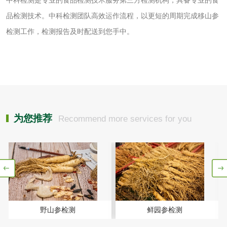
洗衣液检测
洗涤剂检测
品检测技术。中科检测团队高效运作流程，以更短的周期完成移山参
检测工作，检测报告及时配送到您手中。
花露水检测
蚊香液检测
清洗剂检测
日化产品毒理检测
洗手液检测
为您推荐
Recommend more services for you
水处理剂
水处理药剂检测
聚丙烯酰胺检测
工业乳状氢氧化钙
铝酸钙检测
野山参检测
鲜园参检测