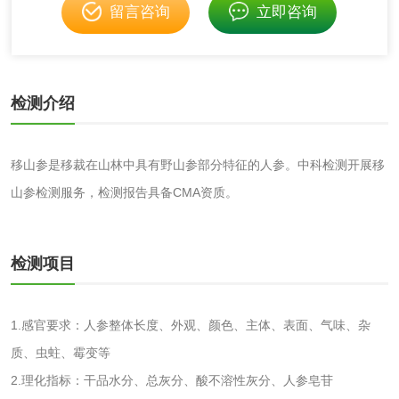
留言咨询
立即咨询
伸缩警棍检测
非金属材料
检测介绍
脱硫石膏检测
镀膜抗菌玻璃检测
移山参是移裁在山林中具有野山参部分特征的人参。中科检测开展移
光触媒检测
山参检测服务，检测报告具备CMA资质。
检测项目
消毒产品
成分分析配方研发
驱蚊检测
1.感官要求：人参整体长度、外观、颜色、主体、表面、气味、杂
质、虫蛀、霉变等
防霉检测
霉菌污染分析
2.理化指标：干品水分、总灰分、酸不溶性灰分、人参皂苷