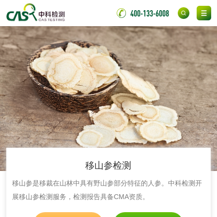
氯丁胶粘剂检测
通用型氯丁胶检测
400-133-6008
阻燃型氯丁胶检测
耐高温型氯丁胶检
测
无底纸冷裱膜压敏
BOPP压敏胶粘带检
胶粘带检测
测
室温固化（硫化）
氟硅密封胶检测
金属
金属材料质量检测
金属硬度测试
移山参检测
金属材料检测
喷嘴检测
移山参是移裁在山林中具有野山参部分特征的人参。中科检测开
展移山参检测服务，检测报告具备CMA资质。
保险柜检测
气弹簧检测