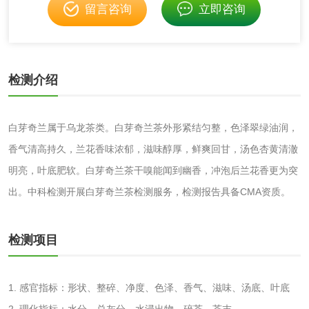
留言咨询
立即咨询
成分分析配方研发
驱蚊检测
防霉检测
霉菌污染分析
检测介绍
消毒产品备案
防螨除螨检测
微生物检测
白芽奇兰属于乌龙茶类。白芽奇兰茶外形紧结匀整，色泽翠绿油润，
香气清高持久，兰花香味浓郁，滋味醇厚，鲜爽回甘，汤色杏黄清澈
化妆品
明亮，叶底肥软。白芽奇兰茶干嗅能闻到幽香，冲泡后兰花香更为突
出。中科检测开展白芽奇兰茶检测服务，检测报告具备CMA资质。
化妆品毒理试验
化妆品毒理测试
检测项目
化妆品眼刺激试验
化妆品皮肤刺激试
验
化妆品急性经口毒
化妆品皮肤变态反
1. 感官指标：形状、整碎、净度、色泽、香气、滋味、汤底、叶底
2. 理化指标：水分、总灰分、水浸出物、碎茶、茶末