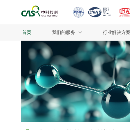
首页
我们的服务
行业解决方
生态环保
检测服务
工业材料
行业
污水检测
美妆消毒
INDU
废气检测
石油化工
为全
轻工产品
评估调查
整体
制药医疗
电子电气
耕地质量
建筑材料
场地调查