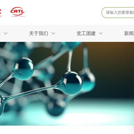
案
关于我们
党工团建
新闻
产品质量鉴定
病
解决方案
三废监测
电磁辐射检
固废危废鉴定
防
STRY SOLUTIONS
二噁英检测
土壤检测
土壤场地调查
成
球各产业提供一站式
生态环境检测
有
技术解决方案。
消毒检测备案
运
空气净化检测
涉
评价
矿山资源调查
危险废物鉴
公共卫生检测
放
环境风险评估
农用地土壤