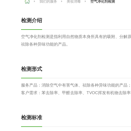
我们的服务
美妆消毒
空气净化剂检测
农副产品
咨询服务
质量鉴定
检测介绍
卫生评价
绿色工厂
空气净化剂检测是指利用自然物质本身所具有的吸附、分解
专项服务
清洁生产
祛除各种异味功能的产品。
新能源
测绘测量
综合检测
检测形式
地理信息
服务产品：
消除空气中有害气体、祛除各种异味功能的产品
海洋测绘
客户需求：
苯去除率、甲醛去除率、TVOC挥发有机物去除率
环保工程
检测标准
VOCs废