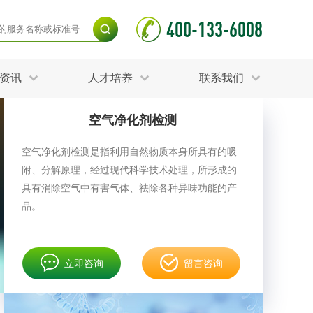
400-133-6008
资讯
人才培养
联系我们
空气净化剂检测
毒杀灭试验
食品接触材料检测
光伏检测
空气净化剂检测是指利用自然物质本身所具有的吸
测
声环境与振动检测
附、分解原理，经过现代科学技术处理，所形成的
护产品检测
可靠性测试
更多
具有消除空气中有害气体、祛除各种异味功能的产
分分析化验
食品安全检测
品。
毒有害检测
洁净度检测
动场地检测
化妆品检测
立即咨询
留言咨询
水产品检测
水资源检测
别
危废鉴定
射卫生检测
毒理检测
调查
更多