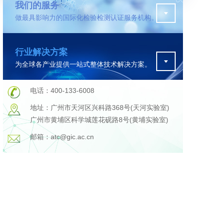
我们的服务
做最具影响力的国际化检验检测认证服务机构。
污水检测
行业解决方案
证
排污许可证办理
为全球各产业提供一站式整体技术解决方案。
查
更多
在线咨询
电话：400-133-6008
地址：广州市天河区兴科路368号(天河实验室)
广州市黄埔区科学城莲花砚路8号(黄埔实验室)
轨道交通变形监测
邮箱：atc@gic.ac.cn
遥感
更多
程
固废处理工程