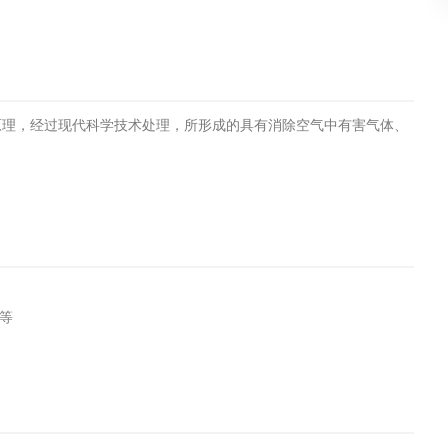
土壤污染检测
评价
水土保持监测
绿色产品认
原理，经过现代科学技术处理，所形成的具有消除空气中有害气体、
审核
环境风险评价
矿山场地调
在线咨询
系统
不动产测绘
工程测量
；
基准网监测
摄影测量与
等
气治理
废气处理工程
废水处理工