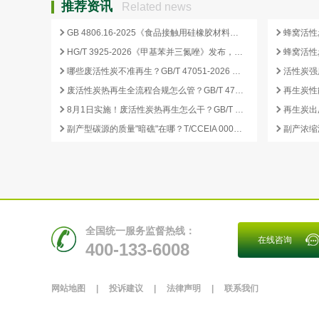
推荐资讯
Related news
GB 4806.16-2025《食品接触用硅橡胶材料及制品》标准解析
HG/T 3925-2026《甲基苯并三氮唑》发布，2026 年 12 月 1 日起实施
哪些废活性炭不准再生？GB/T 47051-2026 划定的禁止再生红线
废活性炭热再生全流程合规怎么管？GB/T 47051-2026 从分类到出厂检测
再生炭性
8月1日实施！废活性炭热再生怎么干？GB/T 47051-2026 八步程序这样落地
副产型碳源的质量"暗礁"在哪？T/CCEIA 0006-2026 重金属与 COD 合规红线
全国统一服务监督热线：
在线咨询
400-133-6008
网站地图
|
投诉建议
|
法律声明
|
联系我们