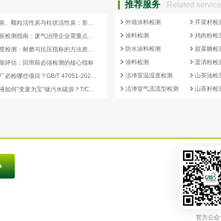
推荐服务
Related servic
外墙涂料检测
芹菜籽检
蜂窝活性炭、颗粒活性炭与柱状活性炭：形态差异与检测重点对照
涂料检测
鸡肉粉检
蜂窝活性炭检测指南：废气治理企业需重点关注的5项核心指标
防水涂料检测
甜菜糖检
活性炭强度检测：耐磨与抗压指标的方法差异及验收意义
涂料检测
蛋清粉检
能评估：回用前必须检测的核心指标
洁净室温湿度检测
山茶油检
再生炭出厂必检哪些项目？GB/T 47051-2026 再生活性炭检测清单这样列
洁净室气流流型检测
山茶籽检
副产浓缩液如何"变废为宝"做污水碳源？T/CCEIA 0006-2026 核心解读
官方公众