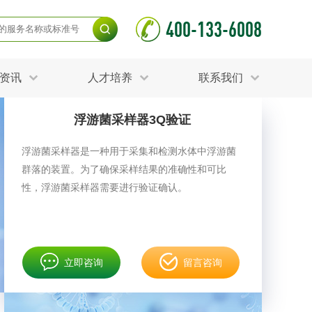
400-133-6008
资讯
人才培养
联系我们
浮游菌采样器3Q验证
毒杀灭试验
食品接触材料检测
光伏检测
浮游菌采样器是一种用于采集和检测水体中浮游菌
测
声环境与振动检测
群落的装置。为了确保采样结果的准确性和可比
护产品检测
可靠性测试
更多
性，浮游菌采样器需要进行验证确认。
分分析化验
食品安全检测
毒有害检测
洁净度检测
动场地检测
化妆品检测
立即咨询
留言咨询
水产品检测
水资源检测
别
危废鉴定
射卫生检测
毒理检测
调查
更多