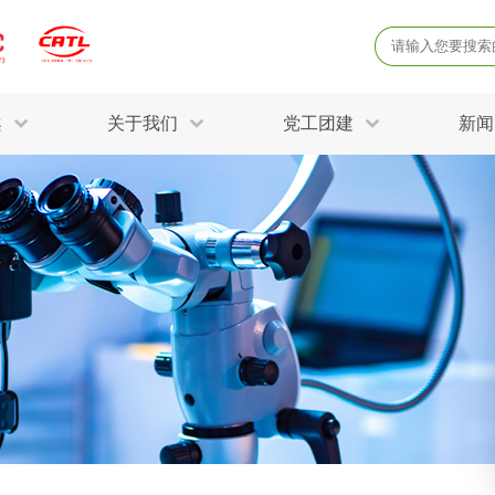
案
关于我们
党工团建
新闻
产品质量鉴定
病
解决方案
三废监测
电磁辐射检
固废危废鉴定
防
STRY SOLUTIONS
二噁英检测
土壤检测
土壤场地调查
成
球各产业提供一站式
生态环境检测
有
技术解决方案。
消毒检测备案
运
空气净化检测
涉
评价
矿山资源调查
危险废物鉴
公共卫生检测
放
环境风险评估
农用地土壤