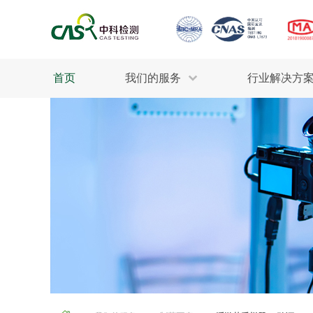
首页
我们的服务
行业解决方
生态环保
检测服务
工业材料
行业
污水检测
美妆消毒
INDU
废气检测
石油化工
为全
轻工产品
评估调查
整体
制药医疗
电子电气
耕地质量
建筑材料
场地调查