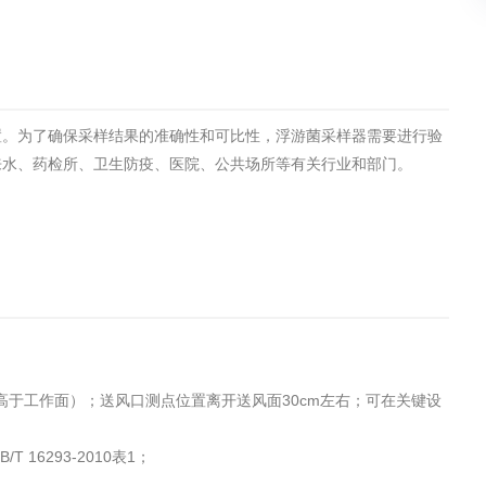
土壤污染检测
评价
水土保持监测
绿色产品认
置。为了确保采样结果的准确性和可比性，浮游菌采样器需要进行验
审核
环境风险评价
矿山场地调
来水、药检所、卫生防疫、医院、公共场所等有关行业和部门。
在线咨询
系统
不动产测绘
工程测量
基准网监测
摄影测量与
（略高于工作面）；送风口测点位置离开送风面30cm左右；可在关键设
T 16293-2010表1；
气治理
废气处理工程
废水处理工