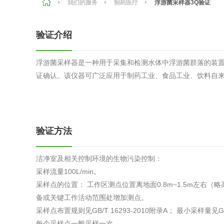
我们的服务
制药医疗
浮游菌采样器3Q验证
农副产品
咨询服务
质量鉴定
验证介绍
卫生评价
绿色工厂
浮游菌采样器是一种用于采集和检测水体中浮游菌群落的装
专项服务
清洁生产
证确认。该仪器可广泛应用于制药工业、食品工业、饮料自
新能源
测绘测量
综合检测
验证方法
地理信息
海洋测绘
洁净室及相关控制环境的生物污染控制：
采样流量100L/min。
采样点的位置： 工作区测点位置离地面0.8m~1.5m左右
环保工程
备或关键工作活动范围处增加测点。
采样点布置规则见GB/T 16293-2010附录A； 最小采样量见GB/
VOCs废
每个采样点一般采样一次。