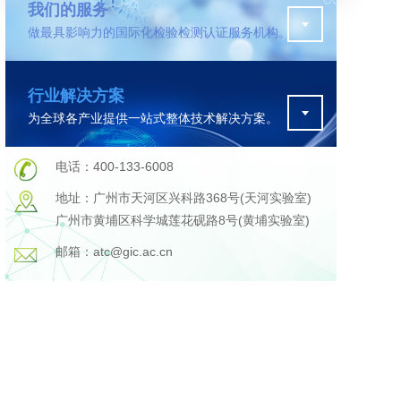
我们的服务
做最具影响力的国际化检验检测认证服务机构。
污水检测
行业解决方案
证
排污许可证办理
为全球各产业提供一站式整体技术解决方案。
查
更多
在线咨询
电话：400-133-6008
地址：广州市天河区兴科路368号(天河实验室)
广州市黄埔区科学城莲花砚路8号(黄埔实验室)
轨道交通变形监测
邮箱：atc@gic.ac.cn
遥感
更多
程
固废处理工程