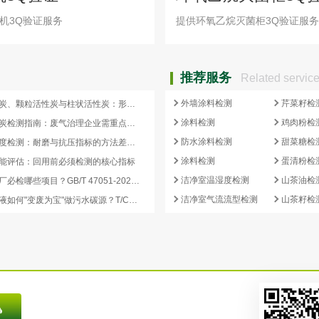
证
机3Q验证服务
提供环氧乙烷灭菌柜3Q验证服务
推荐服务
Related servic
外墙涂料检测
芹菜籽检
蜂窝活性炭、颗粒活性炭与柱状活性炭：形态差异与检测重点对照
涂料检测
鸡肉粉检
蜂窝活性炭检测指南：废气治理企业需重点关注的5项核心指标
防水涂料检测
甜菜糖检
活性炭强度检测：耐磨与抗压指标的方法差异及验收意义
涂料检测
蛋清粉检
能评估：回用前必须检测的核心指标
洁净室温湿度检测
山茶油检
再生炭出厂必检哪些项目？GB/T 47051-2026 再生活性炭检测清单这样列
洁净室气流流型检测
山茶籽检
副产浓缩液如何"变废为宝"做污水碳源？T/CCEIA 0006-2026 核心解读