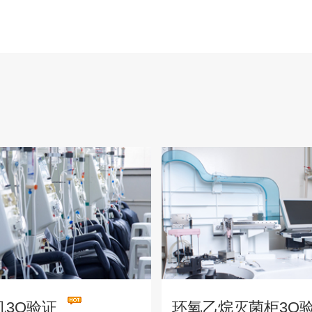
机3Q验证
环氧乙烷灭菌柜3Q