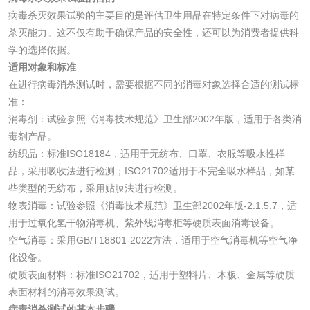
洗衣液检测
洗涤剂检测
病毒杀灭效果试验的主要目的是评估卫生用品在特定条件下对病毒的
杀灭能力。这不仅有助于确保产品的安全性，还可以为消费者提供科
花露水检测
蚊香液检测
学的选择依据。
适用对象和标准
清洗剂检测
日化产品毒理检测
在进行病毒消杀测试时，需要根据不同的消毒对象选择合适的测试标
准：
消毒剂：试验参照《消毒技术规范》卫生部2002年版，适用于各类消
洗手液检测
毒剂产品。
纺织品：标准ISO18184，适用于无纺布、口罩、衣服等吸水性样
品，采用吸收法进行检测；ISO21702适用于不完全吸水样品，如某
些类型的无纺布，采用贴膜法进行检测。
水处理剂
物表消毒：试验参照《消毒技术规范》卫生部2002年版-2.1.5.7，适
用于过氧化氢干物消毒机、紫外线消毒柜等硬质表面消毒设备。
水处理药剂检测
聚丙烯酰胺检测
空气消毒：采用GB/T18801-2022方法，适用于空气消毒机等空气净
化设备。
硬质表面材料：标准ISO21702，适用于塑料片、木板、金属等硬质
工业乳状氢氧化钙
铝酸钙检测
表面材料的消毒效果测试。
检测
病毒消杀测试的基本步骤