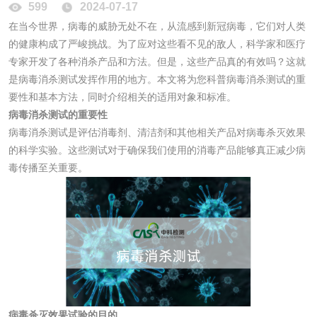
消毒产品备案
防螨除螨检测
599
2024-07-17
在当今世界，病毒的威胁无处不在，从流感到新冠病毒，它们对人类
微生物检测
的健康构成了严峻挑战。为了应对这些看不见的敌人，科学家和医疗
专家开发了各种消杀产品和方法。但是，这些产品真的有效吗？这就
是病毒消杀测试发挥作用的地方。本文将为您科普病毒消杀测试的重
化妆品
要性和基本方法，同时介绍相关的适用对象和标准。
病毒消杀测试的重要性
化妆品毒理试验
化妆品毒理测试
病毒消杀测试是评估消毒剂、清洁剂和其他相关产品对病毒杀灭效果
的科学实验。这些测试对于确保我们使用的消毒产品能够真正减少病
化妆品眼刺激试验
化妆品皮肤刺激试
毒传播至关重要。
验
化妆品急性经口毒
化妆品皮肤变态反
性试验
应试验
皮肤光变态反应试
验
日化产品
病毒杀灭效果试验的目的