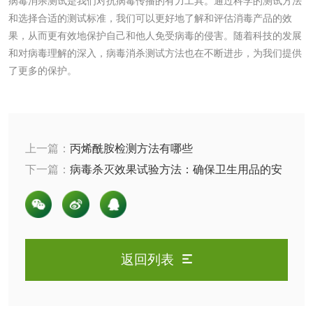
病毒消杀测试是我们对抗病毒传播的有力工具。通过科学的测试方法
肥料检测
微生物肥料检测
和选择合适的测试标准，我们可以更好地了解和评估消毒产品的效
果，从而更有效地保护自己和他人免受病毒的侵害。随着科技的发展
化肥检测
微生物菌剂检测
和对病毒理解的深入，病毒消杀测试方法也在不断进步，为我们提供
了更多的保护。
有机肥检测
钾肥检测
磷酸肥料检测
上一篇：
丙烯酰胺检测方法有哪些
下一篇：
病毒杀灭效果试验方法：确保卫生用品的安
化工试剂
全性
乳酸钠检测
消泡剂检测
化工助剂检测
涂料助剂检测
返回列表
化工原料检测
化学品检测