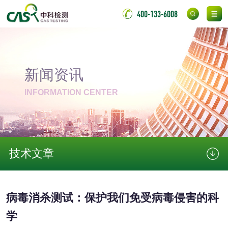
伸缩警棍检测
400-133-6008
非金属材料
脱硫石膏检测
镀膜抗菌玻璃检测
新闻资讯
光触媒检测
INFORMATION CENTER
消毒产品
技术文章
成分分析配方研发
驱蚊检测
病毒消杀测试：保护我们免受病毒侵害的科
防霉检测
霉菌污染分析
学