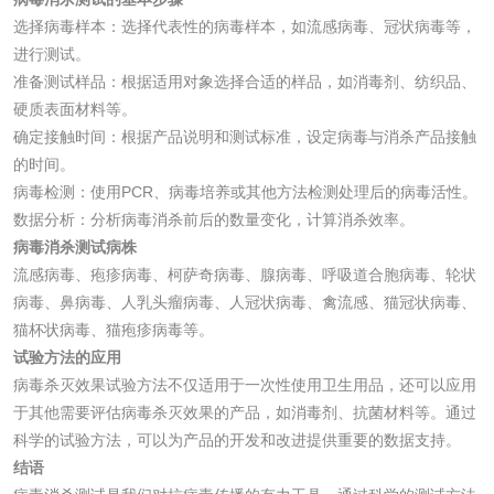
三氯异氰尿酸检测
磷酸二氢铵检测
选择病毒样本：选择代表性的病毒样本，如流感病毒、冠状病毒等，
进行测试。
碳酸钙检测
准备测试样品：根据适用对象选择合适的样品，如消毒剂、纺织品、
硬质表面材料等。
确定接触时间：根据产品说明和测试标准，设定病毒与消杀产品接触
活性炭
的时间。
病毒检测：使用PCR、病毒培养或其他方法检测处理后的病毒活性。
活性炭检测
煤质颗粒活性炭检
数据分析：分析病毒消杀前后的数量变化，计算消杀效率。
测
病毒消杀测试病株
脱硫脱硝活性炭检
煤质活性炭检测
流感病毒、疱疹病毒、柯萨奇病毒、腺病毒、呼吸道合胞病毒、轮状
病毒、鼻病毒、人乳头瘤病毒、人冠状病毒、禽流感、猫冠状病毒、
测
电厂水处理活性炭
木质活性炭检测
猫杯状病毒、猫疱疹病毒等。
试验方法的应用
检测
木质净水用活性炭
病毒杀灭效果试验方法不仅适用于一次性使用卫生用品，还可以应用
于其他需要评估病毒杀灭效果的产品，如消毒剂、抗菌材料等。通过
检测
科学的试验方法，可以为产品的开发和改进提供重要的数据支持。
农药肥料
结语